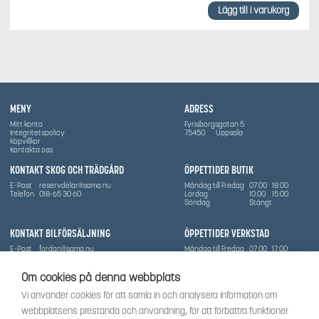
Lägg till i varukorg
MENY
ADRESS
Mitt konto
Fyrisborgsgatan 5
Integritetspolicy
75450
Uppsala
Köpvillkor
Kontakta oss
KONTAKT SKOG OCH TRÄDGÅRD
ÖPPETTIDER BUTIK
E-Post
reservdelar@sama.nu
Måndag till Fredag
07:00
18:00
Telefon
018-65 30 60
Lördag
10:00
15:00
Söndag
Stängt
KONTAKT BILFÖRSÄLJNING
ÖPPETTIDER VERKSTAD
E-Post
fordon@sama.nu
Måndag till Fredag
07:00
17:00
Telefon
0702836416
Lördag
Stängt
Söndag
Stängt
Om cookies på denna webbplats
OM SÅMA
Vi använder cookies för att samla in och analysera information om
Vi har sedan 1970-talet levererat skog-och trädgårdsprodukter till Uppsala med omnejd. Vi
webbplatsens prestanda och användning, för att förbättra funktioner
har idag även ett brett utbud av dessa produkter samt BRP:s produktsortiment, gällande
Can-Am, Sea-Doo.