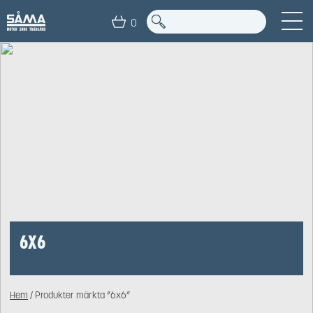
0
6X6
Hem
/ Produkter märkta ”6x6”