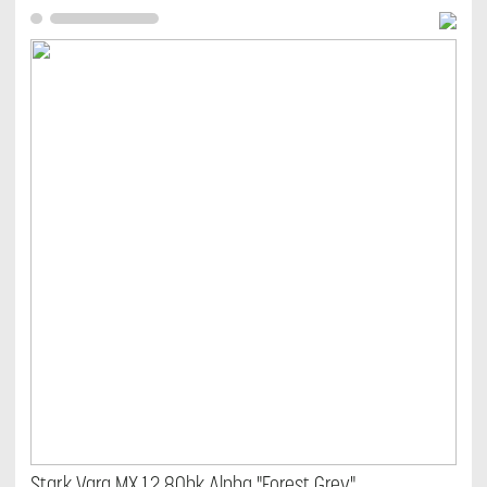
Stark Varg MX 1.2 80hk Alpha "Forest Grey"