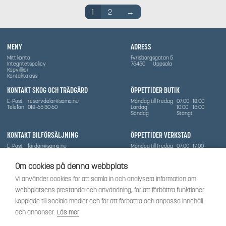
1
2
→
MENY
ADRESS
Mitt konto
Fyrisborgsgatan 5
Integritetspolicy
75450
Uppsala
Köpvillkor
Kontakta oss
KONTAKT SKOG OCH TRÄDGÅRD
ÖPPETTIDER BUTIK
E-Post
reservdelar@sama.nu
Måndag till Fredag
07:00
18:00
Telefon
018-65 30 60
Lördag
10:00
15:00
Söndag
Stängt
KONTAKT BILFÖRSÄLJNING
ÖPPETTIDER VERKSTAD
E-Post
fordon@sama.nu
Måndag till Fredag
07:00
17:00
Telefon
0702836416
Lördag
Stängt
Söndag
Stängt
Om cookies på denna webbplats
OM SÅMA
Vi använder cookies för att samla in och analysera information om
Vi har sedan 1970-talet levererat skog-och trädgårdsprodukter till Uppsala med omnejd. Vi
webbplatsens prestanda och användning, för att förbättra funktioner
har idag även ett brett utbud av dessa produkter samt BRP:s produktsortiment, gällande
Can-Am, Sea-Doo.
kopplade till sociala medier och för att förbättra och anpassa innehåll
Vi är certifierad serviceverkstad.
och annonser.
Läs mer
SOCIALT