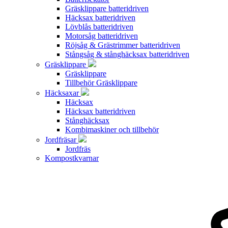
Gräsklippare batteridriven
Häcksax batteridriven
Lövblås batteridriven
Motorsåg batteridriven
Röjsåg & Grästrimmer batteridriven
Stångsåg & stånghäcksax batteridriven
Gräsklippare
Gräsklippare
Tillbehör Gräsklippare
Häcksaxar
Häcksax
Häcksax batteridriven
Stånghäcksax
Kombimaskiner och tillbehör
Jordfräsar
Jordfräs
Kompostkvarnar