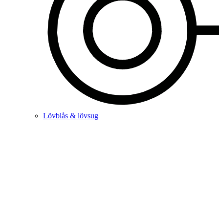
Lövblås & lövsug