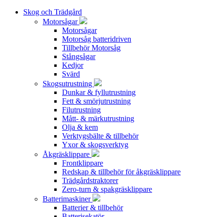
Skog och Trädgård
Motorsågar
Motorsågar
Motorsåg batteridriven
Tillbehör Motorsåg
Stångsågar
Kedjor
Svärd
Skogsutrustning
Dunkar & fyllutrustning
Fett & smörjutrustning
Filutrustning
Mått- & märkutrustning
Olja & kem
Verktygsbälte & tillbehör
Yxor & skogsverktyg
Åkgräsklippare
Frontklippare
Redskap & tillbehör för åkgräsklippare
Trädgårdstraktorer
Zero-turn & spakgräsklippare
Batterimaskiner
Batterier & tillbehör
Batterisekatör