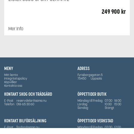
249 900
kr
Mer Info
MENY
ADRESS
Mitt konto
Fyrisborgsgatan 5
Integritetspolicy
75450
Uppsala
Köpvillkor
Kontakta oss
KONTAKT SKOG OCH TRÄDGÅRD
ÖPPETTIDER BUTIK
E-Post
reservdelar@sama.nu
Måndag till Fredag
07:00
18:00
Telefon
018-65 30 60
Lördag
10:00
15:00
Söndag
Stängt
KONTAKT BILFÖRSÄLJNING
ÖPPETTIDER VERKSTAD
E-Post
fordon@sama.nu
Måndag till Fredag
07:00
17:00
Telefon
0702836416
Lördag
Stängt