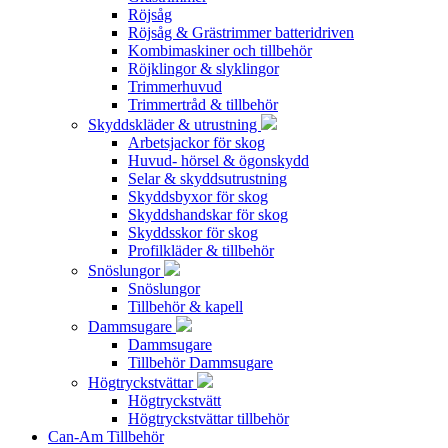
Röjsåg
Röjsåg & Grästrimmer batteridriven
Kombimaskiner och tillbehör
Röjklingor & slyklingor
Trimmerhuvud
Trimmertråd & tillbehör
Skyddskläder & utrustning
Arbetsjackor för skog
Huvud- hörsel & ögonskydd
Selar & skyddsutrustning
Skyddsbyxor för skog
Skyddshandskar för skog
Skyddsskor för skog
Profilkläder & tillbehör
Snöslungor
Snöslungor
Tillbehör & kapell
Dammsugare
Dammsugare
Tillbehör Dammsugare
Högtryckstvättar
Högtryckstvätt
Högtryckstvättar tillbehör
Can-Am Tillbehör