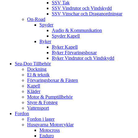
SSV Tak
SSV Vindrutor och Vindskydd
SSV Vinschar och Draganordningar
On-Road
Spyder
Audio & Kommunikation
Spyder Kapell
Ryker
Ryker Kapell
Ryker Förvaringsboxar
Ryker Vindrutor och Vindskydd
Sea-Doo Tillbehör
Dockning
El & teknik
Förvaringsboxar & Fästen
Kapell
Kläder
Motor & Pumptillbehör
Styre & Fotsteg
Vattensport
Fordon
Fordon i lager
Husqvarna Motorcyklar
Motocross
Enduro