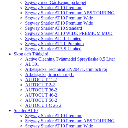
Segway med Gårdsvagn på köpet
Segway Snarler AT10 Premium
Segway Snarler AT10 Premium ABS TOURING
Segway Snarler AT10 Premium Wide
Segway Snarler AT10 Premium Wide
Segway Snarler AT10 Standard
Segway Snarler AT10 WIDE PREMIUM MUD
Segway Snarler AT5 L Limited
Segway Snarler AT5 L Premium
Segway Snarler AT5 S Limited
Skog och Trädgård
Active Cleaning Tvättmedel Sprayflaska 0,5 Liter
AL 301
Arbetsjacka Technical EN20471, trim och röj
Arbetsjacka, trim och röj L
AUTOCUT 11-2
AUTOCUT 2-2
AUTOCUT 36-2
AUTOCUT 46-2
AUTOCUT 56-2
AUTOCUT C 26-2
Snarler AT10
Segway Snarler AT10 Premium
Segway Snarler AT10 Premium ABS TOURING
Segway Snarler AT10 Premium Wide