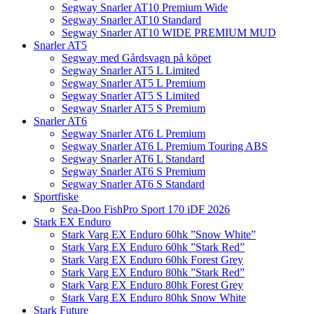
Segway Snarler AT10 Premium Wide
Segway Snarler AT10 Standard
Segway Snarler AT10 WIDE PREMIUM MUD
Snarler AT5
Segway med Gårdsvagn på köpet
Segway Snarler AT5 L Limited
Segway Snarler AT5 L Premium
Segway Snarler AT5 S Limited
Segway Snarler AT5 S Premium
Snarler AT6
Segway Snarler AT6 L Premium
Segway Snarler AT6 L Premium Touring ABS
Segway Snarler AT6 L Standard
Segway Snarler AT6 S Premium
Segway Snarler AT6 S Standard
Sportfiske
Sea-Doo FishPro Sport 170 iDF 2026
Stark EX Enduro
Stark Varg EX Enduro 60hk ”Snow White”
Stark Varg EX Enduro 60hk ”Stark Red”
Stark Varg EX Enduro 60hk Forest Grey
Stark Varg EX Enduro 80hk ”Stark Red”
Stark Varg EX Enduro 80hk Forest Grey
Stark Varg EX Enduro 80hk Snow White
Stark Future