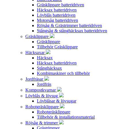
Gräsklippare batteridriven
Häcksax batteridriven
Lövblås batteridriven
Motorsåg batteridriven
Röjsåg & Grästrimmer batteridriven
Stångsåg & stånghäcksax batteridriven
Gräsklippare
Gräsklippare
Tillbehör Gräsklippare
Häcksaxar
Häcksax
Häcksax batteridriven
Stånghäcksax
Kombimaskiner och tillbehör
Jordfräsar
Jordfräs
Kompostkvarnar
Lövblås & lövsug
Lövblåsar & lövsugar
Robotgräsklippare
Robotgräsklippare
Tillbehör & installationsmaterial
Röjsåg & trimmer
Grästrimmer