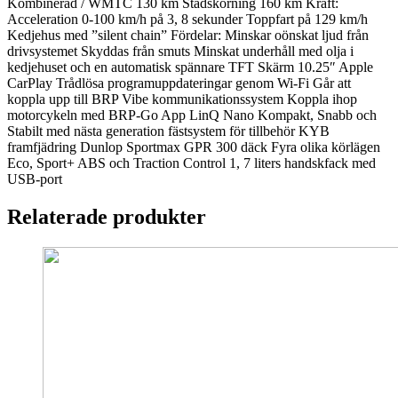
Kombinerad / WMTC 130 km Stadskörning 160 km Kraft:
Acceleration 0-100 km/h på 3, 8 sekunder Toppfart på 129 km/h
Kedjehus med ”silent chain” Fördelar: Minskar oönskat ljud från
drivsystemet Skyddas från smuts Minskat underhåll med olja i
kedjehuset och en automatisk spännare TFT Skärm 10.25″ Apple
CarPlay Trådlösa programuppdateringar genom Wi-Fi Går att
koppla upp till BRP Vibe kommunikationssystem Koppla ihop
motorcykeln med BRP-Go App LinQ Nano Kompakt, Snabb och
Stabilt med nästa generation fästsystem för tillbehör KYB
framfjädring Dunlop Sportmax GPR 300 däck Fyra olika körlägen
Eco, Sport+ ABS och Traction Control 1, 7 liters handskfack med
USB-port
Relaterade produkter