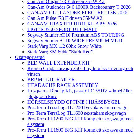
Can-Am Origin ’73 Eldriven 35kW A2
Can-Am Outlander 6×6 1000R Backcountry T 2026
CAN-AM OUTLANDER ELECTRIC T3B 2026
Can-Am Pulse ’73 Eldriven 35kW A2
CAN-AM TRAXTER HD11 XU ABS 2026
LIGIER JS50 SPORT ULTIMATE
Segway Snarler AT10 Premium ABS TOURING
Segway Snarler AT10 WIDE PREMIUM MUD
Stark Varg MX 1.2 60hk Snow White
Stark Varg SM 60hk ”Stark Red”
Okategoriserad
BED WALL EXTENDER KIT
Bronco Griplastarvagn 350-II hydraulisk drivning och
vinsch
BRP MULTITRAILER
HEADACHE RACK ASSEMBLY
Husqvarna Bioclip Kit, passar LC 551iV – innehåller
plugg och kniv
HÖRSELSKYDD OPTIME I HJÄSSBYGEL
Pro-Terra TerraLog TL1200 fyrstakars timmervagn
Pro-Terra TerraLog TL1600 sexstakars skogsvagn
Pro-Terra TL1200 BIG KIT komplett skogsvagn med
elsystem
Pro-Terra TL1600 BIG KIT komplett skogsvagn med
elsystem