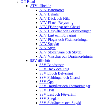
Off-Road
ATV tillbehör
ATV Bandsatser
ATV Dekaler
ATV Däck och Fälg
ATV El och Belysning
ATV Fjädringar och Chassi
ATV Hasplåtar och Förstärkningar
ATV Last och Förvaring
ATV Plogar och Fästanordningar
ATV Speglar
ATV Styre
ATV Stötfångare och Skydd
ATV Vinschar och Draganordningar
SSV tillbehör
SSV Bandsatser
SSV Däck och Fälg
SSV El och Belysning
SSV Fjädringar och Chassi
SSV Gps
SSV Hasplåtar och Förstärkningar
SSV Hytt
SSV Last och Förvaring
SSV Speglar
SSV Stötfångare och Skydd