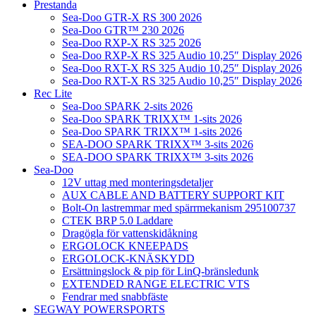
Prestanda
Sea-Doo GTR-X RS 300 2026
Sea-Doo GTR™ 230 2026
Sea-Doo RXP-X RS 325 2026
Sea-Doo RXP-X RS 325 Audio 10,25″ Display 2026
Sea-Doo RXT-X RS 325 Audio 10,25″ Display 2026
Sea-Doo RXT-X RS 325 Audio 10,25″ Display 2026
Rec Lite
Sea-Doo SPARK 2-sits 2026
Sea-Doo SPARK TRIXX™ 1-sits 2026
Sea-Doo SPARK TRIXX™ 1-sits 2026
SEA-DOO SPARK TRIXX™ 3-sits 2026
SEA-DOO SPARK TRIXX™ 3-sits 2026
Sea-Doo
12V uttag med monteringsdetaljer
AUX CABLE AND BATTERY SUPPORT KIT
Bolt-On lastremmar med spärrmekanism 295100737
CTEK BRP 5.0 Laddare
Dragögla för vattenskidåkning
ERGOLOCK KNEEPADS
ERGOLOCK-KNÄSKYDD
Ersättningslock & pip för LinQ-bränsledunk
EXTENDED RANGE ELECTRIC VTS
Fendrar med snabbfäste
SEGWAY POWERSPORTS