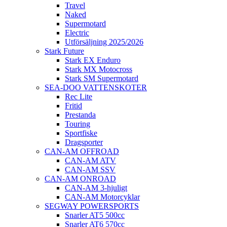
Travel
Naked
Supermotard
Electric
Utförsäljning 2025/2026
Stark Future
Stark EX Enduro
Stark MX Motocross
Stark SM Supermotard
SEA-DOO VATTENSKOTER
Rec Lite
Fritid
Prestanda
Touring
Sportfiske
Dragsporter
CAN-AM OFFROAD
CAN-AM ATV
CAN-AM SSV
CAN-AM ONROAD
CAN-AM 3-hjuligt
CAN-AM Motorcyklar
SEGWAY POWERSPORTS
Snarler AT5 500cc
Snarler AT6 570cc