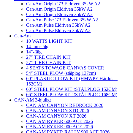
Can-Am Origin ’73 Eldriven 35kW A2
Can-Am Origin Eldriven 35kW A2
Can-Am Origin Eldriven 35kW A2
Can-Am Pulse ’73 Eldriven 35kW A2
Can-Am Pulse Eldriven 35kW A2
Can-Am Pulse Eldriven 35kW A2
Can-Am
10 WATTS LIGHT KIT
14-tumsfälg
14″-fälg
27″ TIRE CHAIN KIT
27″ TIRE CHAIN KIT
4 SEATS TOWAGE CANVAS COVER
54″ STEEL PLOW (stålplog 137cm)
60″ PLASTIC PLOW KIT (HMWPE Hårdplast
152CM)
60″ STEEL PLOW KIT (STÅLPLOG 152CM)
66″ STEEL PLOW KIT (STÅLPLOG 168CM)
CAN-AM 3-hjuligt
CAN-AM CANYON REDROCK 2026
CAN-AM CANYON STD 2026
CAN-AM CANYON XT 2026
CAN-AM RYKER 600 ACE 2026
CAN-AM RYKER 900 ACE 2026
CAN-AM RYKER RALLY 900 ACE 2026