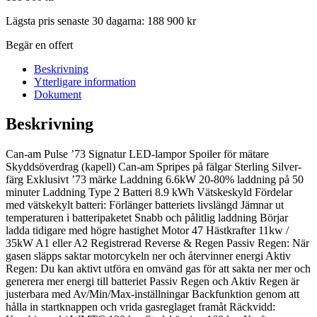
Lägsta pris senaste 30 dagarna:
188 900
kr
Begär en offert
Beskrivning
Ytterligare information
Dokument
Beskrivning
Can-am Pulse ’73 Signatur LED-lampor Spoiler för mätare
Skyddsöverdrag (kapell) Can-am Spripes på fälgar Sterling Silver-
färg Exklusivt ’73 märke Laddning 6.6kW 20-80% laddning på 50
minuter Laddning Type 2 Batteri 8.9 kWh Vätskeskyld Fördelar
med vätskekylt batteri: Förlänger batteriets livslängd Jämnar ut
temperaturen i batteripaketet Snabb och pålitlig laddning Börjar
ladda tidigare med högre hastighet Motor 47 Hästkrafter 11kw /
35kW A1 eller A2 Registrerad Reverse & Regen Passiv Regen: När
gasen släpps saktar motorcykeln ner och återvinner energi Aktiv
Regen: Du kan aktivt utföra en omvänd gas för att sakta ner mer och
generera mer energi till batteriet Passiv Regen och Aktiv Regen är
justerbara med Av/Min/Max-inställningar Backfunktion genom att
hålla in startknappen och vrida gasreglaget framåt Räckvidd: