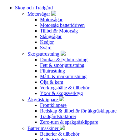
Skog och Trädgård
Motorsågar
Motorsågar
Motorsåg batteridriven
Tillbehör Motorsåg
Stångsågar
Kedjor
Svärd
Skogsutrustning
Dunkar & fyllutrustning
Fett & smörjutrustning
Filutrustning
Mått- & märkutrustning
Olja & kem
Verktygsbälte & tillbehör
Yxor & skogsverktyg
Åkgräsklippare
Frontklippare
Redskap & tillbehör för åkgräsklippare
Trädgårdstraktorer
Zero-turn & spakgräsklippare
Batterimaskiner
Batterier & tillbehör
Batterisekatör