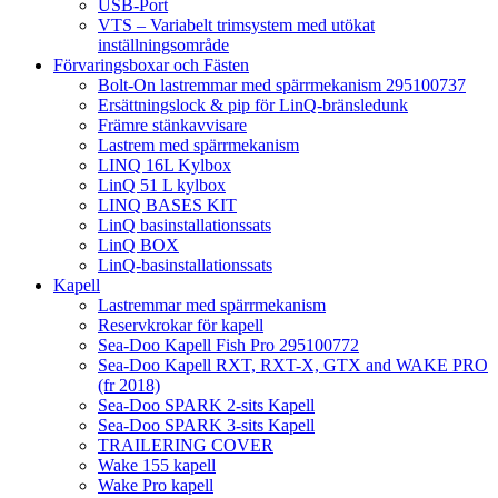
USB-Port
VTS – Variabelt trimsystem med utökat
inställningsområde
Förvaringsboxar och Fästen
Bolt-On lastremmar med spärrmekanism 295100737
Ersättningslock & pip för LinQ-bränsledunk
Främre stänkavvisare
Lastrem med spärrmekanism
LINQ 16L Kylbox
LinQ 51 L kylbox
LINQ BASES KIT
LinQ basinstallationssats
LinQ BOX
LinQ-basinstallationssats
Kapell
Lastremmar med spärrmekanism
Reservkrokar för kapell
Sea-Doo Kapell Fish Pro 295100772
Sea-Doo Kapell RXT, RXT-X, GTX and WAKE PRO
(fr 2018)
Sea-Doo SPARK 2-sits Kapell
Sea-Doo SPARK 3-sits Kapell
TRAILERING COVER
Wake 155 kapell
Wake Pro kapell