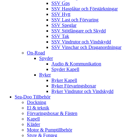
SSV Gps
SSV Hasplåtar och Förstärkningar
SSV Hytt
SSV Last och Förvaring
SSV Speglar
SSV Stötfångare och Skydd
SSV Tak
SSV Vindrutor och Vindskydd
SSV Vinschar och Draganordningar
On-Road
Spyder
Audio & Kommunikation
Spyder Kapell
Ryker
Ryker Kapell
Ryker Förvaringsboxar
Ryker Vindrutor och Vindskydd
Sea-Doo Tillbehör
Dockning
El & teknik
Förvaringsboxar & Fästen
Kapell
Kläder
Motor & Pumptillbehör
Styre & Fotsteg