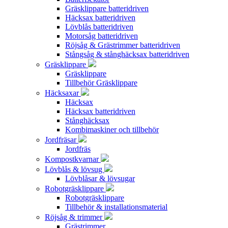
Gräsklippare batteridriven
Häcksax batteridriven
Lövblås batteridriven
Motorsåg batteridriven
Röjsåg & Grästrimmer batteridriven
Stångsåg & stånghäcksax batteridriven
Gräsklippare
Gräsklippare
Tillbehör Gräsklippare
Häcksaxar
Häcksax
Häcksax batteridriven
Stånghäcksax
Kombimaskiner och tillbehör
Jordfräsar
Jordfräs
Kompostkvarnar
Lövblås & lövsug
Lövblåsar & lövsugar
Robotgräsklippare
Robotgräsklippare
Tillbehör & installationsmaterial
Röjsåg & trimmer
Grästrimmer