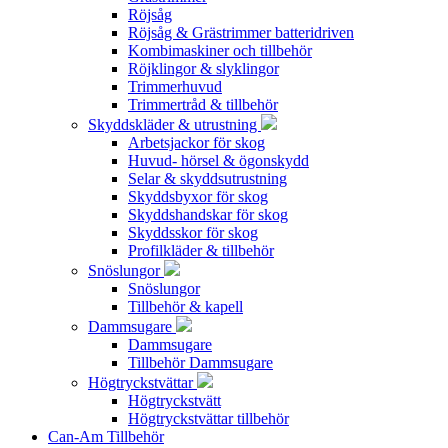
Röjsåg
Röjsåg & Grästrimmer batteridriven
Kombimaskiner och tillbehör
Röjklingor & slyklingor
Trimmerhuvud
Trimmertråd & tillbehör
Skyddskläder & utrustning
Arbetsjackor för skog
Huvud- hörsel & ögonskydd
Selar & skyddsutrustning
Skyddsbyxor för skog
Skyddshandskar för skog
Skyddsskor för skog
Profilkläder & tillbehör
Snöslungor
Snöslungor
Tillbehör & kapell
Dammsugare
Dammsugare
Tillbehör Dammsugare
Högtryckstvättar
Högtryckstvätt
Högtryckstvättar tillbehör
Can-Am Tillbehör