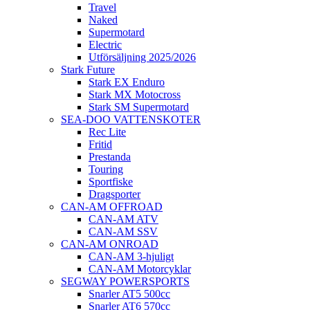
Travel
Naked
Supermotard
Electric
Utförsäljning 2025/2026
Stark Future
Stark EX Enduro
Stark MX Motocross
Stark SM Supermotard
SEA-DOO VATTENSKOTER
Rec Lite
Fritid
Prestanda
Touring
Sportfiske
Dragsporter
CAN-AM OFFROAD
CAN-AM ATV
CAN-AM SSV
CAN-AM ONROAD
CAN-AM 3-hjuligt
CAN-AM Motorcyklar
SEGWAY POWERSPORTS
Snarler AT5 500cc
Snarler AT6 570cc