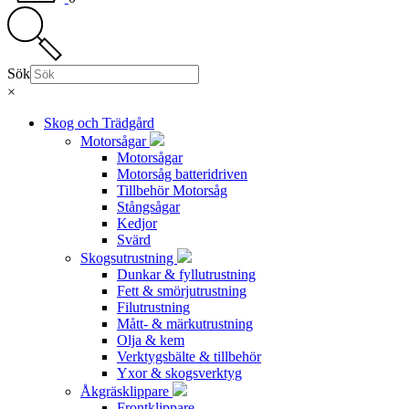
Sök
×
Skog och Trädgård
Motorsågar
Motorsågar
Motorsåg batteridriven
Tillbehör Motorsåg
Stångsågar
Kedjor
Svärd
Skogsutrustning
Dunkar & fyllutrustning
Fett & smörjutrustning
Filutrustning
Mått- & märkutrustning
Olja & kem
Verktygsbälte & tillbehör
Yxor & skogsverktyg
Åkgräsklippare
Frontklippare