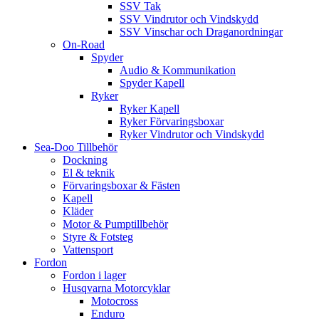
SSV Tak
SSV Vindrutor och Vindskydd
SSV Vinschar och Draganordningar
On-Road
Spyder
Audio & Kommunikation
Spyder Kapell
Ryker
Ryker Kapell
Ryker Förvaringsboxar
Ryker Vindrutor och Vindskydd
Sea-Doo Tillbehör
Dockning
El & teknik
Förvaringsboxar & Fästen
Kapell
Kläder
Motor & Pumptillbehör
Styre & Fotsteg
Vattensport
Fordon
Fordon i lager
Husqvarna Motorcyklar
Motocross
Enduro