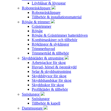
Lövblåsar & lövsugar
Robotgräsklippare
Robotgräsklippare
Tillbehör & installationsmaterial
Röjsåg & trimmer
Grästrimmer
Röjsåg
Röjsåg & Grästrimmer batteridriven
Kombimaskiner och tillbehör
Röjklingor & slyklingor
Trimmerhuvud
Trimmertråd & tillbehör
Skyddskläder & utrustning
Arbetsjackor för skog
Huvud- hörsel & ögonskydd
Selar & skyddsutrustning
Skyddsbyxor för skog
Skyddshandskar för skog
Skyddsskor för skog
Profilkläder & tillbehör
Snöslungor
Snöslungor
Tillbehör & kapell
Dammsugare