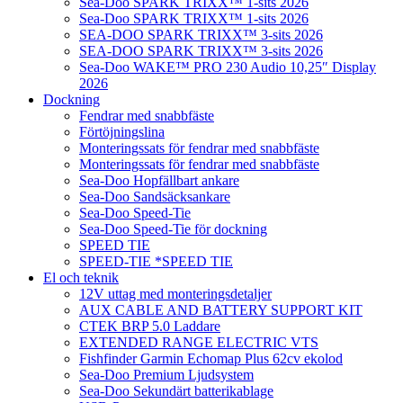
Sea-Doo SPARK TRIXX™ 1-sits 2026
Sea-Doo SPARK TRIXX™ 1-sits 2026
SEA-DOO SPARK TRIXX™ 3-sits 2026
SEA-DOO SPARK TRIXX™ 3-sits 2026
Sea-Doo WAKE™ PRO 230 Audio 10,25″ Display
2026
Dockning
Fendrar med snabbfäste
Förtöjningslina
Monteringssats för fendrar med snabbfäste
Monteringssats för fendrar med snabbfäste
Sea-Doo Hopfällbart ankare
Sea-Doo Sandsäcksankare
Sea-Doo Speed-Tie
Sea-Doo Speed-Tie för dockning
SPEED TIE
SPEED-TIE *SPEED TIE
El och teknik
12V uttag med monteringsdetaljer
AUX CABLE AND BATTERY SUPPORT KIT
CTEK BRP 5.0 Laddare
EXTENDED RANGE ELECTRIC VTS
Fishfinder Garmin Echomap Plus 62cv ekolod
Sea-Doo Premium Ljudsystem
Sea-Doo Sekundärt batterikablage