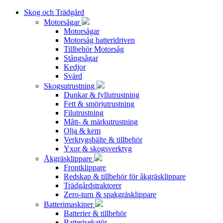
Skog och Trädgård
Motorsågar
Motorsågar
Motorsåg batteridriven
Tillbehör Motorsåg
Stångsågar
Kedjor
Svärd
Skogsutrustning
Dunkar & fyllutrustning
Fett & smörjutrustning
Filutrustning
Mått- & märkutrustning
Olja & kem
Verktygsbälte & tillbehör
Yxor & skogsverktyg
Åkgräsklippare
Frontklippare
Redskap & tillbehör för åkgräsklippare
Trädgårdstraktorer
Zero-turn & spakgräsklippare
Batterimaskiner
Batterier & tillbehör
Batterisekatör