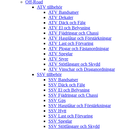
Off-Road
ATV tillbehör
ATV Bandsatser
ATV Dekaler
ATV Däck och Fälg
ATV El och Belysning
ATV Fjädringar och Chassi
ATV Hasplåtar och Förstärkningar
ATV Last och Förvaring
ATV Plogar och Fästanordningar
ATV Speglar
ATV Styre
ATV Stötfångare och Skydd
ATV Vinschar och Draganordningar
SSV tillbehör
SSV Bandsatser
SSV Däck och Fälg
SSV El och Belysning
SSV Fjädringar och Chassi
SSV Gps
SSV Hasplåtar och Förstärkningar
SSV Hytt
SSV Last och Förvaring
SSV Speglar
SSV Stötfångare och Skydd