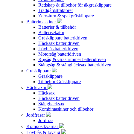
Redskap & tillbehör för åkgräsklippare
Trädgårdstraktorer
Zero-turn & spakgräsklippare
Batterimaskiner
Batterier & tillbehör
Batterisekatör
Gräsklippare batteridriven
Häcksax batteridriven
Lövblås batteridriven
Motorsåg batteridriven
Röjsåg & Grästrimmer batteridriven
Stångsåg & stånghäcksax batteridriven
Gräsklippare
Gräsklippare
Tillbehör Gräsklippare
Häcksaxar
Häcksax
Häcksax batteridriven
Stånghäcksax
Kombimaskiner och tillbehör
Jordfräsar
Jordfräs
Kompostkvarnar
Lövblås & lövsug