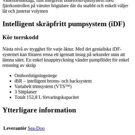
Vattenbeständigt, fullt integrerat Bluetooth-ljudsystem med
fjärrkontrollen på vänster högtalare där du snabbt och enkelt väljer
låt och justerar volymen
Intelligent skräpfritt pumpsystem (iDF)
Kör torrskodd
Nästa nivå av trygghet för varje åktur. Med det genialiska iDF-
systemet kan föraren rensa ett igensatt insug på sekunder utan att
lämna sätet. En enkel knapptryckning vänder pumpflödet för enkel
rensning av skräp
Ombordstigningsstege
iBR – intelligent broms- och backsystem
Variabelt trimsystem (VTS™)
3 Sittplatser
Totalt 152,8 L förvaringskapacitet
Ytterligare information
Leverantör
Sea-Doo