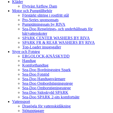
Kläder
Flytväst Airflow Dam
Motor och Pumptillbehör
Förstärkt slitring i rostfritt stål
Pro-Series sponsonsats
Pumptätningssats by RIVA
Sea-Doo Rengörings- och underhållssats för
båt/vattenskoter
SPARK CENTER WASHERS BY RIVA
SPARK FR & REAR WASHERS BY RIVA
Top-Loader insugsgaller
Styre och Fotsteg
ERGOLOCK-KNÄSKYDD
Handtag
Komforthandtag
Sea-Doo Bordningssteg Spark
Sea-Doo Fotstöd
Sea-Doo Handtagsvärmare
Sea-Doo Ombordstigningsstege
Sea-Doo Omborstigningsstege
Sea-Doo Sidoskydd SPARK
Sea-Doo SPARK 2-sits komfortsäte
Vattensport
Dragögla för vattenskidåkning
Stötupptagare