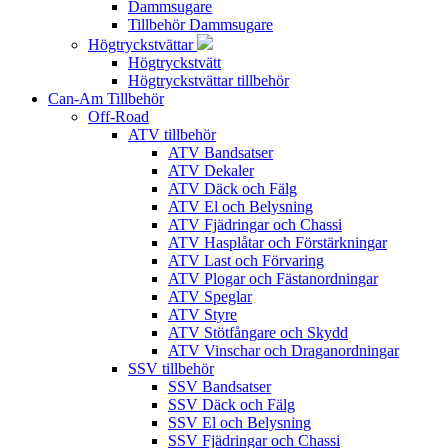
Dammsugare
Tillbehör Dammsugare
Högtryckstvättar
Högtryckstvätt
Högtryckstvättar tillbehör
Can-Am Tillbehör
Off-Road
ATV tillbehör
ATV Bandsatser
ATV Dekaler
ATV Däck och Fälg
ATV El och Belysning
ATV Fjädringar och Chassi
ATV Hasplåtar och Förstärkningar
ATV Last och Förvaring
ATV Plogar och Fästanordningar
ATV Speglar
ATV Styre
ATV Stötfångare och Skydd
ATV Vinschar och Draganordningar
SSV tillbehör
SSV Bandsatser
SSV Däck och Fälg
SSV El och Belysning
SSV Fjädringar och Chassi