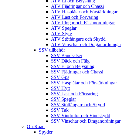
ATV El och Belysning
ATV Fjädringar och Chassi
ATV Hasplåtar och Förstärkningar
ATV Last och Förvaring
ATV Plogar och Fästanordningar
ATV Speglar
ATV Styre
ATV Stötfångare och Skydd
ATV Vinschar och Draganordningar
SSV tillbehör
SSV Bandsatser
SSV Däck och Fälg
SSV El och Belysning
SSV Fjädringar och Chassi
SSV Gps
SSV Hasplåtar och Förstärkningar
SSV Hytt
SSV Last och Förvaring
SSV Speglar
SSV Stötfångare och Skydd
SSV Tak
SSV Vindrutor och Vindskydd
SSV Vinschar och Draganordningar
On-Road
Spyder