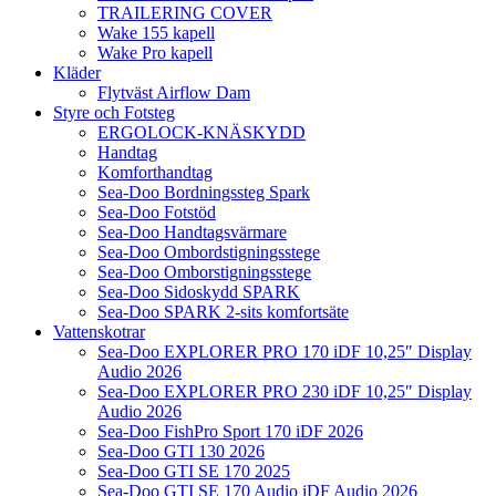
TRAILERING COVER
Wake 155 kapell
Wake Pro kapell
Kläder
Flytväst Airflow Dam
Styre och Fotsteg
ERGOLOCK-KNÄSKYDD
Handtag
Komforthandtag
Sea-Doo Bordningssteg Spark
Sea-Doo Fotstöd
Sea-Doo Handtagsvärmare
Sea-Doo Ombordstigningsstege
Sea-Doo Omborstigningsstege
Sea-Doo Sidoskydd SPARK
Sea-Doo SPARK 2-sits komfortsäte
Vattenskotrar
Sea-Doo EXPLORER PRO 170 iDF 10,25″ Display
Audio 2026
Sea-Doo EXPLORER PRO 230 iDF 10,25″ Display
Audio 2026
Sea-Doo FishPro Sport 170 iDF 2026
Sea-Doo GTI 130 2026
Sea-Doo GTI SE 170 2025
Sea-Doo GTI SE 170 Audio iDF Audio 2026