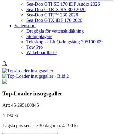
Sea-Doo GTI SE 170 iDF Audio 2026
Sea-Doo GTR-X RS 300 2026
Sea-Doo GTR™ 230 2026
Sea-Doo GTX iDF 170 2026
Vattensport
Dragögla för vattenskidåkning
Stötupptagare
Teleskopisk LinQ-dragstång 295100909
Tow Pro
Wakeboardfäste
🔍
Top-Loader insugsgaller
Art:
45-295100845
4 190
kr
Lägsta pris senaste 30 dagarna:
4 190
kr