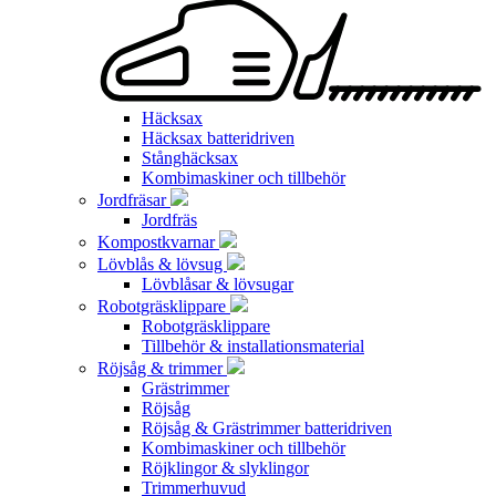
Häcksax
Häcksax batteridriven
Stånghäcksax
Kombimaskiner och tillbehör
Jordfräsar
Jordfräs
Kompostkvarnar
Lövblås & lövsug
Lövblåsar & lövsugar
Robotgräsklippare
Robotgräsklippare
Tillbehör & installationsmaterial
Röjsåg & trimmer
Grästrimmer
Röjsåg
Röjsåg & Grästrimmer batteridriven
Kombimaskiner och tillbehör
Röjklingor & slyklingor
Trimmerhuvud