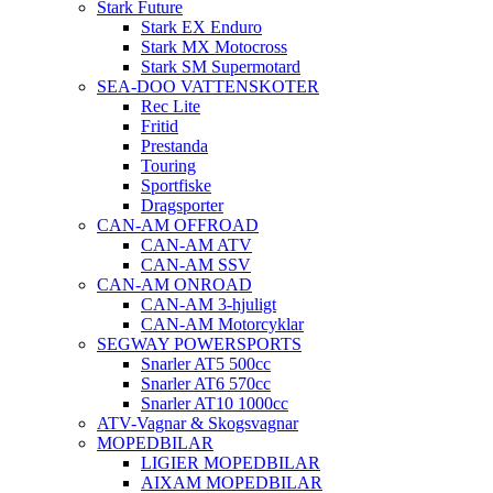
Stark Future
Stark EX Enduro
Stark MX Motocross
Stark SM Supermotard
SEA-DOO VATTENSKOTER
Rec Lite
Fritid
Prestanda
Touring
Sportfiske
Dragsporter
CAN-AM OFFROAD
CAN-AM ATV
CAN-AM SSV
CAN-AM ONROAD
CAN-AM 3-hjuligt
CAN-AM Motorcyklar
SEGWAY POWERSPORTS
Snarler AT5 500cc
Snarler AT6 570cc
Snarler AT10 1000cc
ATV-Vagnar & Skogsvagnar
MOPEDBILAR
LIGIER MOPEDBILAR
AIXAM MOPEDBILAR