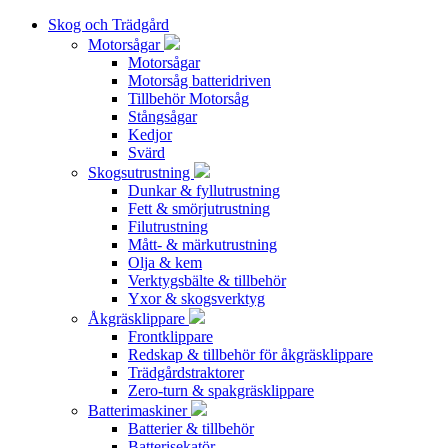
Skog och Trädgård
Motorsågar
Motorsågar
Motorsåg batteridriven
Tillbehör Motorsåg
Stångsågar
Kedjor
Svärd
Skogsutrustning
Dunkar & fyllutrustning
Fett & smörjutrustning
Filutrustning
Mått- & märkutrustning
Olja & kem
Verktygsbälte & tillbehör
Yxor & skogsverktyg
Åkgräsklippare
Frontklippare
Redskap & tillbehör för åkgräsklippare
Trädgårdstraktorer
Zero-turn & spakgräsklippare
Batterimaskiner
Batterier & tillbehör
Batterisekatör