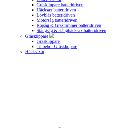
Gräsklippare batteridriven
Häcksax batteridriven
Lövblås batteridriven
Motorsåg batteridriven
Röjsåg & Grästrimmer batteridriven
Stångsåg & stånghäcksax batteridriven
Gräsklippare
Gräsklippare
Tillbehör Gräsklippare
Häcksaxar