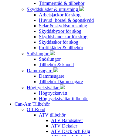
Trimmertråd & tillbehör
Skyddskläder & utrustning
Arbetsjackor för skog
Huvud- hörsel & ögonskydd
Selar & skyddsutrustning
Skyddsbyxor för skog
Skyddshandskar för skog
Skyddsskor för skog
Profilkläder & tillbehör
Snöslungor
Snöslungor
Tillbehör & kapell
Dammsugare
Dammsugare
Tillbehör Dammsugare
Högtryckstvättar
Högtryckstvätt
Högtryckstvättar tillbehör
Can-Am Tillbehör
Off-Road
ATV tillbehör
ATV Bandsatser
ATV Dekaler
ATV Däck och Fälg