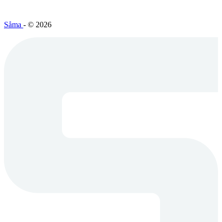
Såma
- © 2026