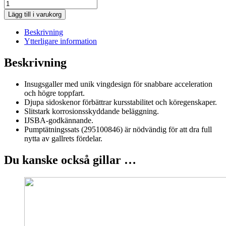
Top-
Loader
Lägg till i varukorg
insugsgaller
mängd
Beskrivning
Ytterligare information
Beskrivning
Insugsgaller med unik vingdesign för snabbare acceleration
och högre toppfart.
Djupa sidoskenor förbättrar kursstabilitet och köregenskaper.
Slitstark korrosionsskyddande beläggning.
IJSBA-godkännande.
Pumptätningssats (295100846) är nödvändig för att dra full
nytta av gallrets fördelar.
Du kanske också gillar …