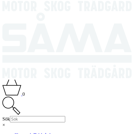
0
Sök
×