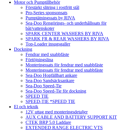
Motor och Pumptillbehör
Förstärkt slitring i rostfritt stål
Pro-Series sponsonsats
Pumptätningssats by RIVA
Sea-Doo Rengörings- och underhållssats för
båt/vattenskoter
SPARK CENTER WASHERS BY RIVA
SPARK FR & REAR WASHERS BY RIVA
Top-Loader insugsgaller
Dockning
Fendrar med snabbfäste
Förtöjningslina
Monteringssats för fendrar med snabbfäste
Monteringssats för fendrar med snabbfäste
Sea-Doo Hopfällbart ankare
Sea-Doo Sandsäcksankare
Sea-Doo Speed-Tie
Sea-Doo Speed-Tie för dockning
SPEED TIE
SPEED-TIE *SPEED TIE
El och teknik
12V uttag med monteringsdetaljer
AUX CABLE AND BATTERY SUPPORT KIT
CTEK BRP 5.0 Laddare
EXTENDED RANGE ELECTRIC VTS