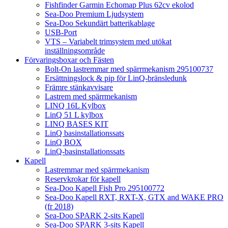
Fishfinder Garmin Echomap Plus 62cv ekolod
Sea-Doo Premium Ljudsystem
Sea-Doo Sekundärt batterikablage
USB-Port
VTS – Variabelt trimsystem med utökat
inställningsområde
Förvaringsboxar och Fästen
Bolt-On lastremmar med spärrmekanism 295100737
Ersättningslock & pip för LinQ-bränsledunk
Främre stänkavvisare
Lastrem med spärrmekanism
LINQ 16L Kylbox
LinQ 51 L kylbox
LINQ BASES KIT
LinQ basinstallationssats
LinQ BOX
LinQ-basinstallationssats
Kapell
Lastremmar med spärrmekanism
Reservkrokar för kapell
Sea-Doo Kapell Fish Pro 295100772
Sea-Doo Kapell RXT, RXT-X, GTX and WAKE PRO
(fr 2018)
Sea-Doo SPARK 2-sits Kapell
Sea-Doo SPARK 3-sits Kapell