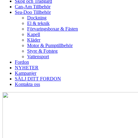
Skog och Trädgård
Can-Am Tillbehör
Sea-Doo Tillbehör
Dockning
El & teknik
Förvaringsboxar & Fästen
Kapell
Kläder
Motor & Pumptillbehör
Styre & Fotsteg
Vattensport
Fordon
NYHETER
Kampanjer
SÄLJ DITT FORDON
Kontakta oss