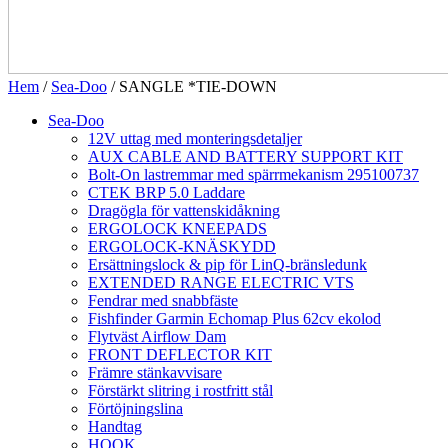
Hem
/
Sea-Doo
/ SANGLE *TIE-DOWN
Sea-Doo
12V uttag med monteringsdetaljer
AUX CABLE AND BATTERY SUPPORT KIT
Bolt-On lastremmar med spärrmekanism 295100737
CTEK BRP 5.0 Laddare
Dragögla för vattenskidåkning
ERGOLOCK KNEEPADS
ERGOLOCK-KNÄSKYDD
Ersättningslock & pip för LinQ-bränsledunk
EXTENDED RANGE ELECTRIC VTS
Fendrar med snabbfäste
Fishfinder Garmin Echomap Plus 62cv ekolod
Flytväst Airflow Dam
FRONT DEFLECTOR KIT
Främre stänkavvisare
Förstärkt slitring i rostfritt stål
Förtöjningslina
Handtag
HOOK