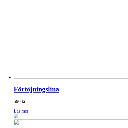
Förtöjningslina
590
kr
Läs mer