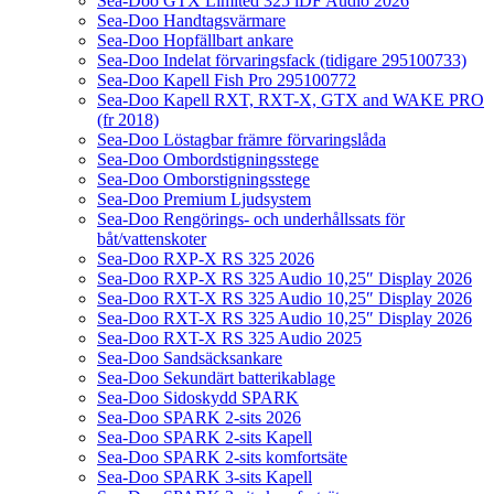
Sea-Doo GTX Limited 325 iDF Audio 2026
Sea-Doo Handtagsvärmare
Sea-Doo Hopfällbart ankare
Sea-Doo Indelat förvaringsfack (tidigare 295100733)
Sea-Doo Kapell Fish Pro 295100772
Sea-Doo Kapell RXT, RXT-X, GTX and WAKE PRO
(fr 2018)
Sea-Doo Löstagbar främre förvaringslåda
Sea-Doo Ombordstigningsstege
Sea-Doo Omborstigningsstege
Sea-Doo Premium Ljudsystem
Sea-Doo Rengörings- och underhållssats för
båt/vattenskoter
Sea-Doo RXP-X RS 325 2026
Sea-Doo RXP-X RS 325 Audio 10,25″ Display 2026
Sea-Doo RXT-X RS 325 Audio 10,25″ Display 2026
Sea-Doo RXT-X RS 325 Audio 10,25″ Display 2026
Sea-Doo RXT-X RS 325 Audio 2025
Sea-Doo Sandsäcksankare
Sea-Doo Sekundärt batterikablage
Sea-Doo Sidoskydd SPARK
Sea-Doo SPARK 2-sits 2026
Sea-Doo SPARK 2-sits Kapell
Sea-Doo SPARK 2-sits komfortsäte
Sea-Doo SPARK 3-sits Kapell