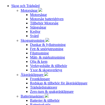
Skog och Trädgård
Motorsågar
Motorsågar
Motorsåg batteridriven
Tillbehör Motorsåg
Stångsågar
Kedjor
Svärd
Skogsutrustning
Dunkar & fyllutrustning
Fett & smörjutrustning
Filutrustning
Mått- & märkutrustning
Olja & kem
Verktygsbälte & tillbehör
Yxor & skogsverktyg
Åkgräsklippare
Frontklippare
Redskap & tillbehör för åkgräsklippare
Trädgårdstraktorer
Zero-turn & spakgräsklippare
Batterimaskiner
Batterier & tillbehör
Batterisekatör