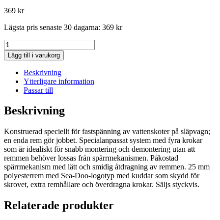
369
kr
Lägsta pris senaste 30 dagarna:
369
kr
SANGLE
*TIE-
Lägg till i varukorg
DOWN
mängd
Beskrivning
Ytterligare information
Passar till
Beskrivning
Konstruerad speciellt för fastspänning av vattenskoter på släpvagn;
en enda rem gör jobbet. Specialanpassat system med fyra krokar
som är idealiskt för snabb montering och demontering utan att
remmen behöver lossas från spärrmekanismen. Påkostad
spärrmekanism med lätt och smidig åtdragning av remmen. 25 mm
polyesterrem med Sea-Doo-logotyp med kuddar som skydd för
skrovet, extra remhållare och överdragna krokar. Säljs styckvis.
Relaterade produkter