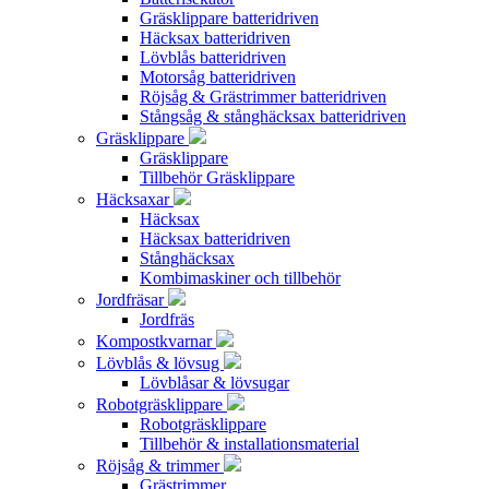
Gräsklippare batteridriven
Häcksax batteridriven
Lövblås batteridriven
Motorsåg batteridriven
Röjsåg & Grästrimmer batteridriven
Stångsåg & stånghäcksax batteridriven
Gräsklippare
Gräsklippare
Tillbehör Gräsklippare
Häcksaxar
Häcksax
Häcksax batteridriven
Stånghäcksax
Kombimaskiner och tillbehör
Jordfräsar
Jordfräs
Kompostkvarnar
Lövblås & lövsug
Lövblåsar & lövsugar
Robotgräsklippare
Robotgräsklippare
Tillbehör & installationsmaterial
Röjsåg & trimmer
Grästrimmer