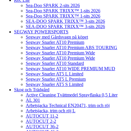
Rec Lite
Sea-Doo SPARK 2-sits 2026
Sea-Doo SPARK TRIXX™ 1-sits 2026
Sea-Doo SPARK TRIXX™ 1-sits 2026
SEA-DOO SPARK TRIXX™ 3-sits 2026
SEA-DOO SPARK TRIXX™ 3-sits 2026
SEGWAY POWERSPORTS
Segway med Gårdsvagn på köpet
Segway Snarler AT10 Premium
Segway Snarler AT10 Premium ABS TOURING
Segway Snarler AT10 Premium Wide
Segway Snarler AT10 Premium Wide
Segway Snarler AT10 Standard
Segway Snarler AT10 WIDE PREMIUM MUD
Segway Snarler AT5 L Limited
Segway Snarler AT5 L Premium
Segway Snarler AT5 S Limited
Skog och Trädgård
Active Cleaning Tvättmedel Sprayflaska 0,5 Liter
AL 301
Arbetsjacka Technical EN20471, trim och röj
Arbetsjacka, trim och röj L
AUTOCUT 11-2
AUTOCUT 2-2
AUTOCUT 36-2