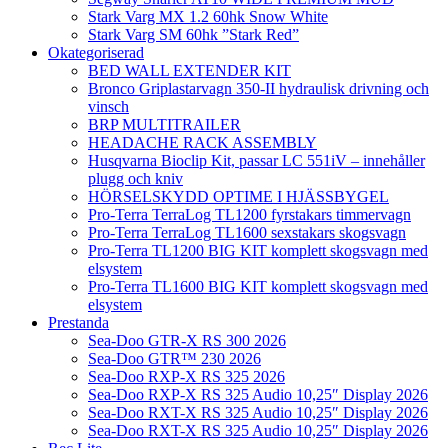
Stark Varg MX 1.2 60hk Snow White
Stark Varg SM 60hk ”Stark Red”
Okategoriserad
BED WALL EXTENDER KIT
Bronco Griplastarvagn 350-II hydraulisk drivning och
vinsch
BRP MULTITRAILER
HEADACHE RACK ASSEMBLY
Husqvarna Bioclip Kit, passar LC 551iV – innehåller
plugg och kniv
HÖRSELSKYDD OPTIME I HJÄSSBYGEL
Pro-Terra TerraLog TL1200 fyrstakars timmervagn
Pro-Terra TerraLog TL1600 sexstakars skogsvagn
Pro-Terra TL1200 BIG KIT komplett skogsvagn med
elsystem
Pro-Terra TL1600 BIG KIT komplett skogsvagn med
elsystem
Prestanda
Sea-Doo GTR-X RS 300 2026
Sea-Doo GTR™ 230 2026
Sea-Doo RXP-X RS 325 2026
Sea-Doo RXP-X RS 325 Audio 10,25″ Display 2026
Sea-Doo RXT-X RS 325 Audio 10,25″ Display 2026
Sea-Doo RXT-X RS 325 Audio 10,25″ Display 2026