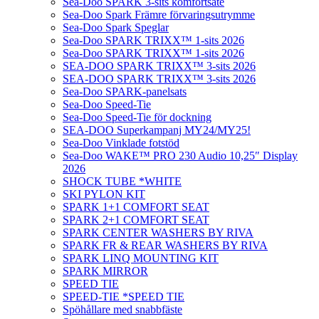
Sea-Doo SPARK 3-sits komfortsäte
Sea-Doo Spark Främre förvaringsutrymme
Sea-Doo Spark Speglar
Sea-Doo SPARK TRIXX™ 1-sits 2026
Sea-Doo SPARK TRIXX™ 1-sits 2026
SEA-DOO SPARK TRIXX™ 3-sits 2026
SEA-DOO SPARK TRIXX™ 3-sits 2026
Sea-Doo SPARK-panelsats
Sea-Doo Speed-Tie
Sea-Doo Speed-Tie för dockning
SEA-DOO Superkampanj MY24/MY25!
Sea-Doo Vinklade fotstöd
Sea-Doo WAKE™ PRO 230 Audio 10,25″ Display
2026
SHOCK TUBE *WHITE
SKI PYLON KIT
SPARK 1+1 COMFORT SEAT
SPARK 2+1 COMFORT SEAT
SPARK CENTER WASHERS BY RIVA
SPARK FR & REAR WASHERS BY RIVA
SPARK LINQ MOUNTING KIT
SPARK MIRROR
SPEED TIE
SPEED-TIE *SPEED TIE
Spöhållare med snabbfäste