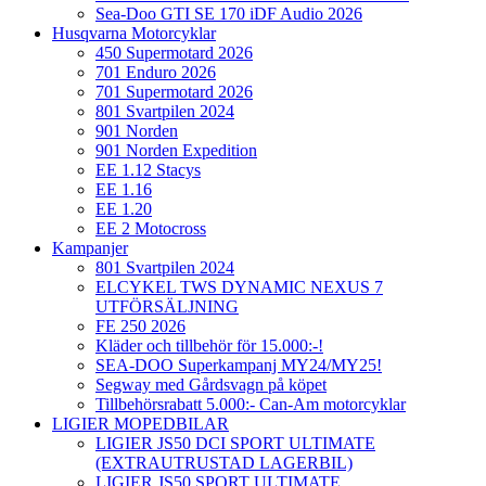
Sea-Doo GTI SE 170 iDF Audio 2026
Husqvarna Motorcyklar
450 Supermotard 2026
701 Enduro 2026
701 Supermotard 2026
801 Svartpilen 2024
901 Norden
901 Norden Expedition
EE 1.12 Stacys
EE 1.16
EE 1.20
EE 2 Motocross
Kampanjer
801 Svartpilen 2024
ELCYKEL TWS DYNAMIC NEXUS 7
UTFÖRSÄLJNING
FE 250 2026
Kläder och tillbehör för 15.000:-!
SEA-DOO Superkampanj MY24/MY25!
Segway med Gårdsvagn på köpet
Tillbehörsrabatt 5.000:- Can-Am motorcyklar
LIGIER MOPEDBILAR
LIGIER JS50 DCI SPORT ULTIMATE
(EXTRAUTRUSTAD LAGERBIL)
LIGIER JS50 SPORT ULTIMATE