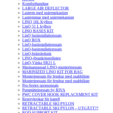
Komforthandtag
LARGE AIR DEFLECTOR
Lastrem med spärrmekanism
Lastremmar med spärrmekanism
LINQ 16L Kylbox
LinQ 51 L kylbox
LINQ BASES KIT
LinQ basinstallationssats
LinQ BOX
LinQ-basinstallationssats
LinQ-basinstallationssats
LinQ-bränsledunk
LINQ-förankringsfästen
LinQ-Väska SR21 L
Marinanpassad LINQ-monteringssats
MARINIZED LINQ KIT FOR BAG
Monteringssats för fendrar med snabbfäste
Monteringssats för fendrar med snabbfäste
Pro-Series sponsonsats
Pumptätningssats by RIVA
PWC COVER HOOK REPLACEMENT KIT
Reservkrokar för kapell
RETRACTABLE SKI PYLON
RETRACTABLE SKI PYLON – UTGÅTT??
ROD SUPPORT KIT