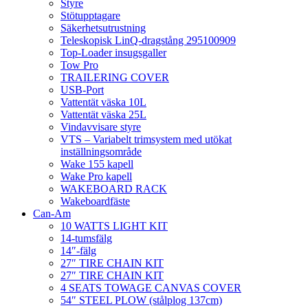
Styre
Stötupptagare
Säkerhetsutrustning
Teleskopisk LinQ-dragstång 295100909
Top-Loader insugsgaller
Tow Pro
TRAILERING COVER
USB-Port
Vattentät väska 10L
Vattentät väska 25L
Vindavvisare styre
VTS – Variabelt trimsystem med utökat
inställningsområde
Wake 155 kapell
Wake Pro kapell
WAKEBOARD RACK
Wakeboardfäste
Can-Am
10 WATTS LIGHT KIT
14-tumsfälg
14″-fälg
27″ TIRE CHAIN KIT
27″ TIRE CHAIN KIT
4 SEATS TOWAGE CANVAS COVER
54″ STEEL PLOW (stålplog 137cm)