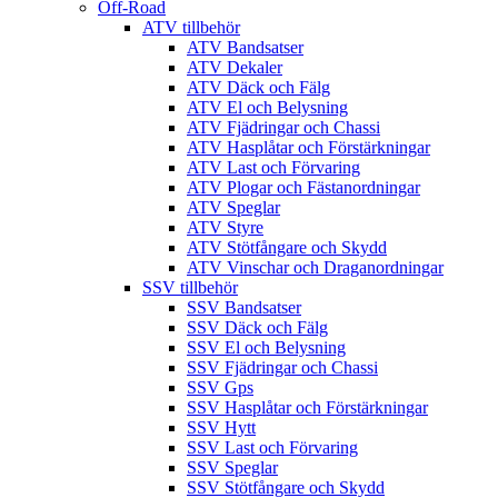
Off-Road
ATV tillbehör
ATV Bandsatser
ATV Dekaler
ATV Däck och Fälg
ATV El och Belysning
ATV Fjädringar och Chassi
ATV Hasplåtar och Förstärkningar
ATV Last och Förvaring
ATV Plogar och Fästanordningar
ATV Speglar
ATV Styre
ATV Stötfångare och Skydd
ATV Vinschar och Draganordningar
SSV tillbehör
SSV Bandsatser
SSV Däck och Fälg
SSV El och Belysning
SSV Fjädringar och Chassi
SSV Gps
SSV Hasplåtar och Förstärkningar
SSV Hytt
SSV Last och Förvaring
SSV Speglar
SSV Stötfångare och Skydd