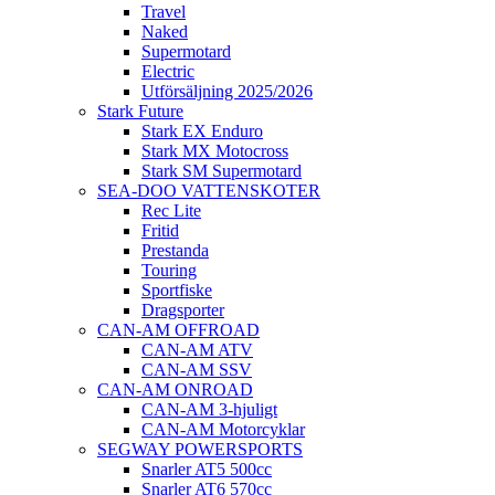
Travel
Naked
Supermotard
Electric
Utförsäljning 2025/2026
Stark Future
Stark EX Enduro
Stark MX Motocross
Stark SM Supermotard
SEA-DOO VATTENSKOTER
Rec Lite
Fritid
Prestanda
Touring
Sportfiske
Dragsporter
CAN-AM OFFROAD
CAN-AM ATV
CAN-AM SSV
CAN-AM ONROAD
CAN-AM 3-hjuligt
CAN-AM Motorcyklar
SEGWAY POWERSPORTS
Snarler AT5 500cc
Snarler AT6 570cc