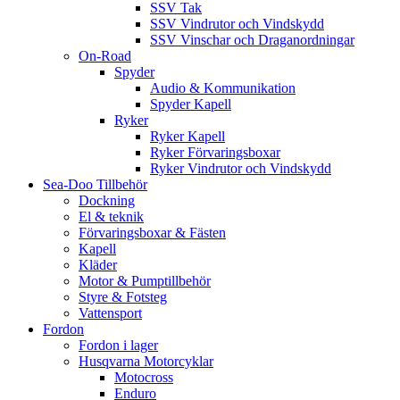
SSV Tak
SSV Vindrutor och Vindskydd
SSV Vinschar och Draganordningar
On-Road
Spyder
Audio & Kommunikation
Spyder Kapell
Ryker
Ryker Kapell
Ryker Förvaringsboxar
Ryker Vindrutor och Vindskydd
Sea-Doo Tillbehör
Dockning
El & teknik
Förvaringsboxar & Fästen
Kapell
Kläder
Motor & Pumptillbehör
Styre & Fotsteg
Vattensport
Fordon
Fordon i lager
Husqvarna Motorcyklar
Motocross
Enduro