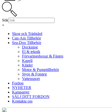
Sök
×
Skog och Trädgård
Can-Am Tillbehör
Sea-Doo Tillbehör
Dockning
El & teknik
Förvaringsboxar & Fästen
Kapell
Kläder
Motor & Pumptillbehör
Styre & Fotsteg
Vattensport
Fordon
NYHETER
Kampanjer
SÄLJ DITT FORDON
Kontakta oss