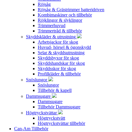
Röjsåg
Röjsåg & Grästrimmer batteridriven
Kombimaskiner och tillbehör
Röjklingor & slyklingor
Trimmerhuvud
Trimmertråd & tillbehör
Skyddskläder & utrustning
Arbetsjackor för skog
Huvud- hörsel & ögonskydd
Selar & skyddsutrustning
Skyddsbyxor för skog
Skyddshandskar för skog
Skyddsskor för skog
Profilkläder & tillbehör
Snöslungor
Snöslungor
Tillbehör & kapell
Dammsugare
Dammsugare
Tillbehör Dammsugare
Högtryckstvättar
Högtryckstvätt
Högtryckstvättar tillbehör
Can-Am Tillbehör