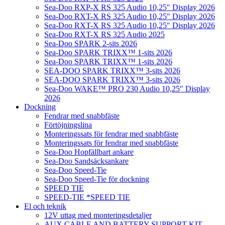
Sea-Doo RXP-X RS 325 Audio 10,25″ Display 2026
Sea-Doo RXT-X RS 325 Audio 10,25″ Display 2026
Sea-Doo RXT-X RS 325 Audio 10,25″ Display 2026
Sea-Doo RXT-X RS 325 Audio 2025
Sea-Doo SPARK 2-sits 2026
Sea-Doo SPARK TRIXX™ 1-sits 2026
Sea-Doo SPARK TRIXX™ 1-sits 2026
SEA-DOO SPARK TRIXX™ 3-sits 2026
SEA-DOO SPARK TRIXX™ 3-sits 2026
Sea-Doo WAKE™ PRO 230 Audio 10,25″ Display
2026
Dockning
Fendrar med snabbfäste
Förtöjningslina
Monteringssats för fendrar med snabbfäste
Monteringssats för fendrar med snabbfäste
Sea-Doo Hopfällbart ankare
Sea-Doo Sandsäcksankare
Sea-Doo Speed-Tie
Sea-Doo Speed-Tie för dockning
SPEED TIE
SPEED-TIE *SPEED TIE
El och teknik
12V uttag med monteringsdetaljer
AUX CABLE AND BATTERY SUPPORT KIT