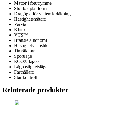
Mattor i fotutrymme
Stor badplattform
Dragögla för vattenskidåkning
Hastighetsmätare
Varvtal
Klocka
VTS™
Bränsle autonomi
Hastighetsstatistik
Timräknare
Sportläge
ECO®-lägee
Låghastighetsläge
Farthållare
Startkontroll
Relaterade produkter