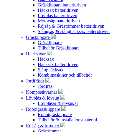
Gräsklippare batteridriven
Häcksax batteridriven
Lövblås batteridriven
Motorsåg batteridriven
Röjsåg & Grästrimmer batteridriven
Stångsåg & stånghäcksax batteridriven
Gräsklippare
Gräsklippare
Tillbehör Gräsklippare
Häcksaxar
Häcksax
Häcksax batteridriven
Stånghäcksax
Kombimaskiner och tillbehör
Jordfräsar
Jordfräs
Kompostkvarnar
Lövblås & lövsug
Lövblåsar & lövsugar
Robotgräsklippare
Robotgräsklippare
Tillbehör & installationsmaterial
Röjsåg & trimmer
Grästrimmer