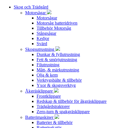
Skog och Trädgård
Motorsågar
Motorsågar
Motorsåg batteridriven
Tillbehör Motorsåg
Stångsågar
Kedjor
Svärd
Skogsutrustning
Dunkar & fyllutrustning
Fett & smörjutrustning
Filutrustning
Mått- & märkutrustning
Olja & kem
Verktygsbälte & tillbehör
Yxor & skogsverktyg
Åkgräsklippare
Frontklippare
Redskap & tillbehör för åkgräsklippare
Trädgårdstraktorer
Zero-turn & spakgräsklippare
Batterimaskiner
Batterier & tillbehör
Batterisekatör