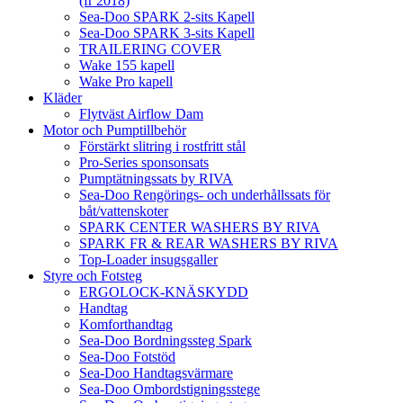
(fr 2018)
Sea-Doo SPARK 2-sits Kapell
Sea-Doo SPARK 3-sits Kapell
TRAILERING COVER
Wake 155 kapell
Wake Pro kapell
Kläder
Flytväst Airflow Dam
Motor och Pumptillbehör
Förstärkt slitring i rostfritt stål
Pro-Series sponsonsats
Pumptätningssats by RIVA
Sea-Doo Rengörings- och underhållssats för
båt/vattenskoter
SPARK CENTER WASHERS BY RIVA
SPARK FR & REAR WASHERS BY RIVA
Top-Loader insugsgaller
Styre och Fotsteg
ERGOLOCK-KNÄSKYDD
Handtag
Komforthandtag
Sea-Doo Bordningssteg Spark
Sea-Doo Fotstöd
Sea-Doo Handtagsvärmare
Sea-Doo Ombordstigningsstege