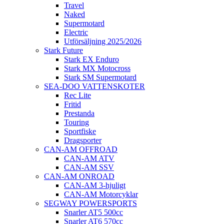
Travel
Naked
Supermotard
Electric
Utförsäljning 2025/2026
Stark Future
Stark EX Enduro
Stark MX Motocross
Stark SM Supermotard
SEA-DOO VATTENSKOTER
Rec Lite
Fritid
Prestanda
Touring
Sportfiske
Dragsporter
CAN-AM OFFROAD
CAN-AM ATV
CAN-AM SSV
CAN-AM ONROAD
CAN-AM 3-hjuligt
CAN-AM Motorcyklar
SEGWAY POWERSPORTS
Snarler AT5 500cc
Snarler AT6 570cc