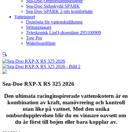
Sea-Doo Omborstigningsstege
Sea-Doo Sidoskydd SPARK
Sea-Doo SPARK 2-sits komfortsäte
Vattensport
Dragögla för vattenskidåkning
Stötupptagare
Teleskopisk LinQ-dragstång 295100909
Tow Pro
Wakeboardfäste
🔍
Sea-Doo RXP-X RS 325 2026
Den ultimata racinginspirerade vattenskotern är en
kombination av kraft, manövrering och kontroll
utan like på vattnet. Med den unika
ombordupplevelsen blir du en vinnare oavsett om
du är först till bojen eller bara kopplar av.