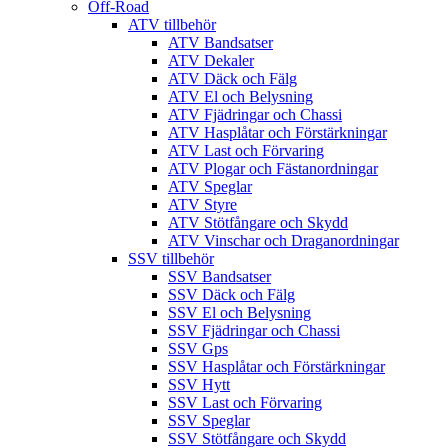
Off-Road
ATV tillbehör
ATV Bandsatser
ATV Dekaler
ATV Däck och Fälg
ATV El och Belysning
ATV Fjädringar och Chassi
ATV Hasplåtar och Förstärkningar
ATV Last och Förvaring
ATV Plogar och Fästanordningar
ATV Speglar
ATV Styre
ATV Stötfångare och Skydd
ATV Vinschar och Draganordningar
SSV tillbehör
SSV Bandsatser
SSV Däck och Fälg
SSV El och Belysning
SSV Fjädringar och Chassi
SSV Gps
SSV Hasplåtar och Förstärkningar
SSV Hytt
SSV Last och Förvaring
SSV Speglar
SSV Stötfångare och Skydd