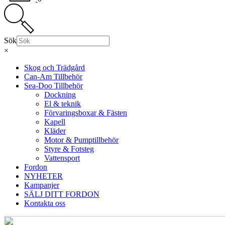
Sök
×
Skog och Trädgård
Can-Am Tillbehör
Sea-Doo Tillbehör
Dockning
El & teknik
Förvaringsboxar & Fästen
Kapell
Kläder
Motor & Pumptillbehör
Styre & Fotsteg
Vattensport
Fordon
NYHETER
Kampanjer
SÄLJ DITT FORDON
Kontakta oss