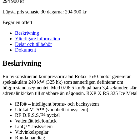
294 900
kr
Lägsta pris senaste 30 dagarna:
294 900
kr
Begär en offert
Beskrivning
Ytterligare information
Delar och tillbehör
Dokument
Beskrivning
En nykonstruerad kompressormatad Rotax 1630-motor genererar
spektakulära 240 kW (325 hk) som sannerligen definierar om
högprestandasegmentet. Med 0-96,5 km/h på bara 3,4 sekunder, slår
adrenalinkicken till snabbare än någonsin. RXP-X RS 325 Ice Metal
iBR® – intelligent broms- och backsystem
Utökat VTS™ (variabelt trimsystem)
RF D.E.S.S.™-nyckel
Vattentätt telefonfack
LinQ™-fästsystem
Vidvinkelspeglar
Runda handtag