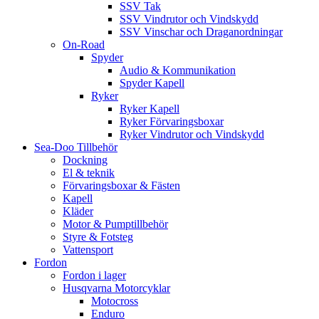
SSV Tak
SSV Vindrutor och Vindskydd
SSV Vinschar och Draganordningar
On-Road
Spyder
Audio & Kommunikation
Spyder Kapell
Ryker
Ryker Kapell
Ryker Förvaringsboxar
Ryker Vindrutor och Vindskydd
Sea-Doo Tillbehör
Dockning
El & teknik
Förvaringsboxar & Fästen
Kapell
Kläder
Motor & Pumptillbehör
Styre & Fotsteg
Vattensport
Fordon
Fordon i lager
Husqvarna Motorcyklar
Motocross
Enduro