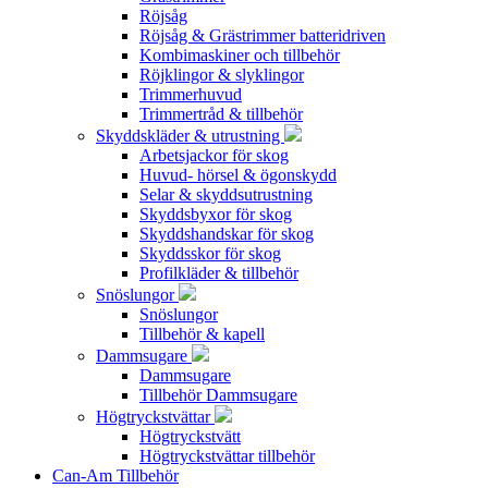
Röjsåg
Röjsåg & Grästrimmer batteridriven
Kombimaskiner och tillbehör
Röjklingor & slyklingor
Trimmerhuvud
Trimmertråd & tillbehör
Skyddskläder & utrustning
Arbetsjackor för skog
Huvud- hörsel & ögonskydd
Selar & skyddsutrustning
Skyddsbyxor för skog
Skyddshandskar för skog
Skyddsskor för skog
Profilkläder & tillbehör
Snöslungor
Snöslungor
Tillbehör & kapell
Dammsugare
Dammsugare
Tillbehör Dammsugare
Högtryckstvättar
Högtryckstvätt
Högtryckstvättar tillbehör
Can-Am Tillbehör