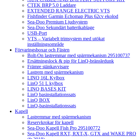
CTEK BRP 5.0 Laddare
EXTENDED RANGE ELECTRIC VTS
Fishfinder Garmin Echomap Plus 62cv ekolod
Sea-Doo Premium Ljudsystem
Sea-Doo Sekundärt batterikablage
USB-Port
VTS – Variabelt trimsystem med utökat
inställningsområde
Förvaringsboxar och Fästen
Bolt-On lastremmar med spärrmekanism 295100737
Ersättningslock & pip för LinQ-bränsledunk
Främre stänkavvisare
Lastrem med spärrmekanism
LINQ 16L Kylbox
LinQ 51 L kylbox
LINQ BASES KIT
LinQ basinstallationssats
LinQ BOX
LinQ-basinstallationssats
Kapell
Lastremmar med spärrmekanism
Reservkrokar för kapell
Sea-Doo Kapell Fish Pro 295100772
Sea-Doo Kapell RXT, RXT-X, GTX and WAKE PRO