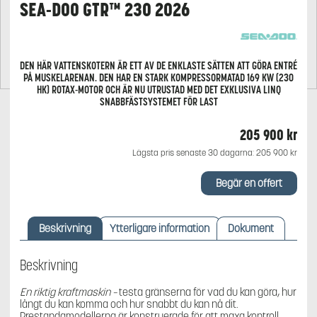
SEA-DOO GTR™ 230 2026
DEN HÄR VATTENSKOTERN ÄR ETT AV DE ENKLASTE SÄTTEN ATT GÖRA ENTRÉ
PÅ MUSKELARENAN. DEN HAR EN STARK KOMPRESSORMATAD 169 KW (230
HK) ROTAX-MOTOR OCH ÄR NU UTRUSTAD MED DET EXKLUSIVA LINQ
SNABBFÄSTSYSTEMET FÖR LAST
205 900
kr
Lägsta pris senaste 30 dagarna:
205 900
kr
Begär en offert
Beskrivning
Ytterligare information
Dokument
Beskrivning
En riktig kraftmaskin –
testa gränserna för vad du kan göra, hur
långt du kan komma och hur snabbt du kan nå dit.
Prestandamodellerna är konstruerade för att maxa kontroll