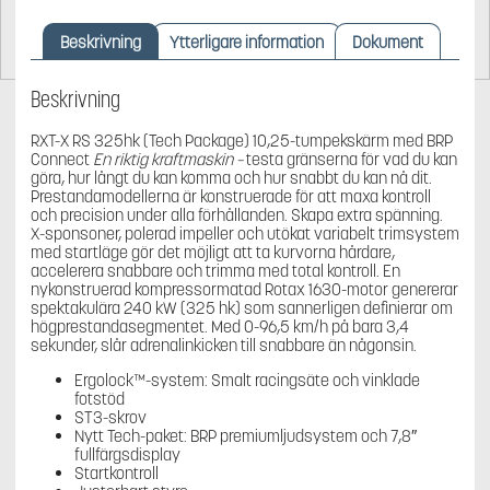
Beskrivning
Ytterligare information
Dokument
Beskrivning
RXT-X RS 325hk (Tech Package) 10,25-tumpekskärm med BRP
Connect
En riktig kraftmaskin –
testa gränserna för vad du kan
göra, hur långt du kan komma och hur snabbt du kan nå dit.
Prestandamodellerna är konstruerade för att maxa kontroll
och precision under alla förhållanden. Skapa extra spänning.
X-sponsoner, polerad impeller och utökat variabelt trimsystem
med startläge gör det möjligt att ta kurvorna hårdare,
accelerera snabbare och trimma med total kontroll. En
nykonstruerad kompressormatad Rotax 1630-motor genererar
spektakulära 240 kW (325 hk) som sannerligen definierar om
högprestandasegmentet. Med 0-96,5 km/h på bara 3,4
sekunder, slår adrenalinkicken till snabbare än någonsin.
Ergolock™-system: Smalt racingsäte och vinklade
fotstöd
ST3-skrov
Nytt Tech-paket: BRP premiumljudsystem och 7,8″
fullfärgsdisplay
Startkontroll