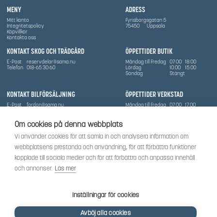
MENY
ADRESS
Mitt konto
Fyrisborgsgatan 5
Integritetspolicy
75450
Uppsala
Köpvillkor
Kontakta oss
KONTAKT SKOG OCH TRÄDGÅRD
ÖPPETTIDER BUTIK
E-Post
reservdelar@sama.nu
Måndag till Fredag
07:00
18:00
Telefon
018-65 30 60
Lördag
10:00
15:00
Söndag
Stängt
KONTAKT BILFÖRSÄLJNING
ÖPPETTIDER VERKSTAD
E-Post
fordon@sama.nu
Måndag till Fredag
07:00
17:00
Telefon
0702836416
Lördag
Stängt
Söndag
Stängt
Om cookies på denna webbplats
OM SÅMA
Vi använder cookies för att samla in och analysera information om
Vi har sedan 1970-talet levererat skog-och trädgårdsprodukter till Uppsala med omnejd. Vi
webbplatsens prestanda och användning, för att förbättra funktioner
har idag även ett brett utbud av dessa produkter samt BRP:s produktsortiment, gällande
Can-Am, Sea-Doo.
kopplade till sociala medier och för att förbättra och anpassa innehåll
Vi är certifierad serviceverkstad.
och annonser.
Läs mer
SOCIALT
Följ oss för att få de senaste uppdateringarna, nyheter och spännande innehåll.
Inställningar för cookies
Avböj alla cookies