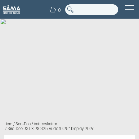
0
Hem
/
Sea-Doo
/
Vattenskotrar
/ Sea-Doo RXT-X RS 325 Audio 10,25″ Display 2026