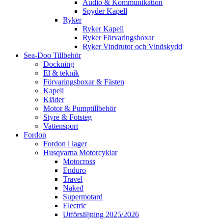
Audio & Kommunikation
Spyder Kapell
Ryker
Ryker Kapell
Ryker Förvaringsboxar
Ryker Vindrutor och Vindskydd
Sea-Doo Tillbehör
Dockning
El & teknik
Förvaringsboxar & Fästen
Kapell
Kläder
Motor & Pumptillbehör
Styre & Fotsteg
Vattensport
Fordon
Fordon i lager
Husqvarna Motorcyklar
Motocross
Enduro
Travel
Naked
Supermotard
Electric
Utförsäljning 2025/2026