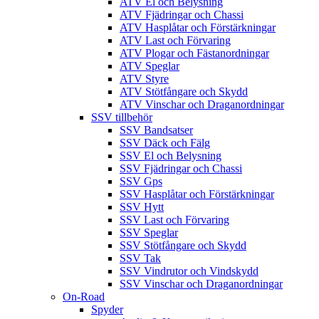
ATV El och Belysning
ATV Fjädringar och Chassi
ATV Hasplåtar och Förstärkningar
ATV Last och Förvaring
ATV Plogar och Fästanordningar
ATV Speglar
ATV Styre
ATV Stötfångare och Skydd
ATV Vinschar och Draganordningar
SSV tillbehör
SSV Bandsatser
SSV Däck och Fälg
SSV El och Belysning
SSV Fjädringar och Chassi
SSV Gps
SSV Hasplåtar och Förstärkningar
SSV Hytt
SSV Last och Förvaring
SSV Speglar
SSV Stötfångare och Skydd
SSV Tak
SSV Vindrutor och Vindskydd
SSV Vinschar och Draganordningar
On-Road
Spyder