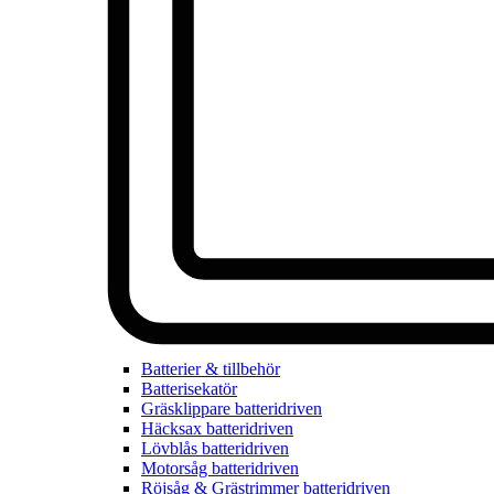
Batterier & tillbehör
Batterisekatör
Gräsklippare batteridriven
Häcksax batteridriven
Lövblås batteridriven
Motorsåg batteridriven
Röjsåg & Grästrimmer batteridriven