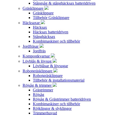
Stångsåg & stånghäcksax batteridriven
Gräsklippare
Gräsklippare
Tillbehör Gräsklippare
Häcksaxar
Häcksax
Häcksax batteridriven
Stånghäcksax
Kombimaskiner och tillbehör
Jordfräsar
Jordfräs
Kompostkvarnar
Lövblås & lövsug
Lövblåsar & lövsugar
Robotgräsklippare
Robotgräsklippare
Tillbehör & installationsmaterial
Röjsåg & trimmer
Grästrimmer
Röjsåg
Röjsåg & Grästrimmer batteridriven
Kombimaskiner och tillbehör
Röjklingor & slyklingor
Trimmerhuvud