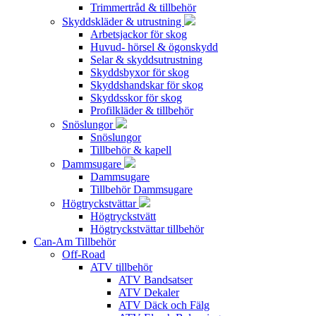
Trimmertråd & tillbehör
Skyddskläder & utrustning
Arbetsjackor för skog
Huvud- hörsel & ögonskydd
Selar & skyddsutrustning
Skyddsbyxor för skog
Skyddshandskar för skog
Skyddsskor för skog
Profilkläder & tillbehör
Snöslungor
Snöslungor
Tillbehör & kapell
Dammsugare
Dammsugare
Tillbehör Dammsugare
Högtryckstvättar
Högtryckstvätt
Högtryckstvättar tillbehör
Can-Am Tillbehör
Off-Road
ATV tillbehör
ATV Bandsatser
ATV Dekaler
ATV Däck och Fälg