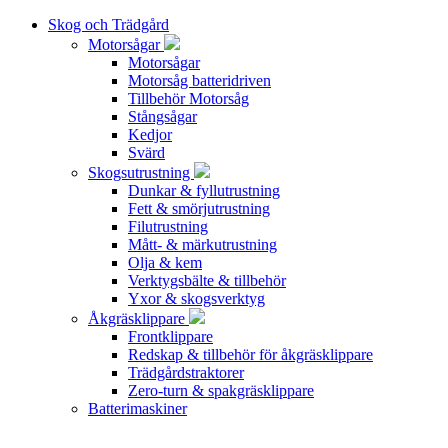
Skog och Trädgård
Motorsågar
Motorsågar
Motorsåg batteridriven
Tillbehör Motorsåg
Stångsågar
Kedjor
Svärd
Skogsutrustning
Dunkar & fyllutrustning
Fett & smörjutrustning
Filutrustning
Mått- & märkutrustning
Olja & kem
Verktygsbälte & tillbehör
Yxor & skogsverktyg
Åkgräsklippare
Frontklippare
Redskap & tillbehör för åkgräsklippare
Trädgårdstraktorer
Zero-turn & spakgräsklippare
Batterimaskiner