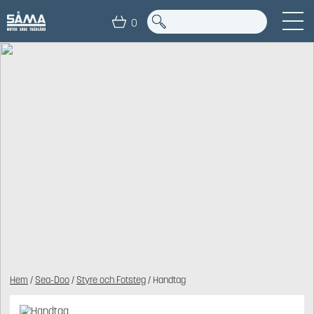
0
Hem
/
Sea-Doo
/
Styre och Fotsteg
/ Handtag