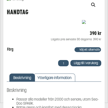
HANDTAG
390
kr
Lägsta pris senaste 30 dagarna:
390
kr
Färg
Handtag
Lägg till i varukorg
mängd
Beskrivning
Ytterligare information
Beskrivning
Passar alla modeller från 2000 och senare, utom Sea-
Doo SPARK.
Bättre grepp och komfort med dessa tjocka