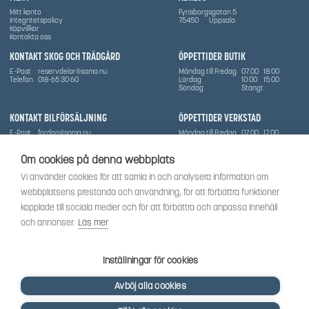
Mitt konto
Fyrisborgsgatan 5
Integritetspolicy
75450
Uppsala
Köpvillkor
Kontakta oss
KONTAKT SKOG OCH TRÄDGÅRD
ÖPPETTIDER BUTIK
E-Post
reservdelar@sama.nu
Måndag till Fredag
07:00
18:00
Telefon
018-65 30 60
Lördag
10:00
15:00
Söndag
Stängt
KONTAKT BILFÖRSÄLJNING
ÖPPETTIDER VERKSTAD
E-Post
fordon@sama.nu
Måndag till Fredag
07:00
17:00
Telefon
0702836416
Lördag
Stängt
Söndag
Stängt
Om cookies på denna webbplats
OM SÅMA
Vi använder cookies för att samla in och analysera information om
Vi har sedan 1970-talet levererat skog-och trädgårdsprodukter till Uppsala med omnejd. Vi
webbplatsens prestanda och användning, för att förbättra funktioner
har idag även ett brett utbud av dessa produkter samt BRP:s produktsortiment, gällande
Can-Am, Sea-Doo.
kopplade till sociala medier och för att förbättra och anpassa innehåll
Vi är certifierad serviceverkstad.
och annonser.
Läs mer
SOCIALT
Följ oss för att få de senaste uppdateringarna, nyheter och spännande innehåll.
Inställningar för cookies
Avböj alla cookies