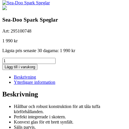
Sea-Doo Spark Speglar
Art:
295100748
1 990
kr
Lägsta pris senaste 30 dagarna:
1 990
kr
Sea-
Doo
Lägg till i varukorg
Spark
Speglar
Beskrivning
mängd
Ytterligare information
Beskrivning
Hållbar och robust konstruktion för att tåla tuffa
körförhållanden.
Perfekt integrerade i skotern.
Konvext glas för ett brett synfält.
Säljs parvis.