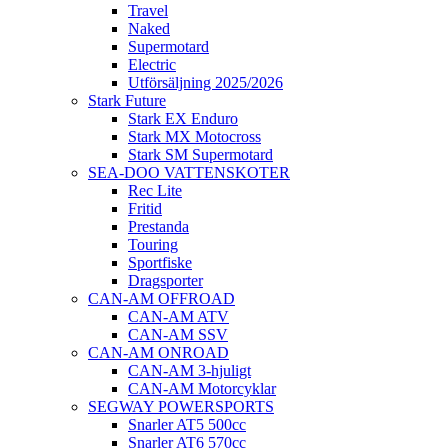
Travel
Naked
Supermotard
Electric
Utförsäljning 2025/2026
Stark Future
Stark EX Enduro
Stark MX Motocross
Stark SM Supermotard
SEA-DOO VATTENSKOTER
Rec Lite
Fritid
Prestanda
Touring
Sportfiske
Dragsporter
CAN-AM OFFROAD
CAN-AM ATV
CAN-AM SSV
CAN-AM ONROAD
CAN-AM 3-hjuligt
CAN-AM Motorcyklar
SEGWAY POWERSPORTS
Snarler AT5 500cc
Snarler AT6 570cc