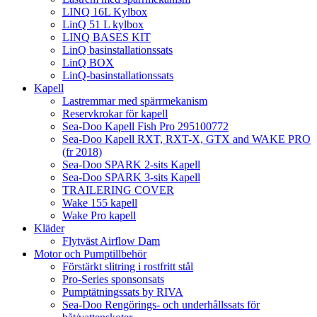
LINQ 16L Kylbox
LinQ 51 L kylbox
LINQ BASES KIT
LinQ basinstallationssats
LinQ BOX
LinQ-basinstallationssats
Kapell
Lastremmar med spärrmekanism
Reservkrokar för kapell
Sea-Doo Kapell Fish Pro 295100772
Sea-Doo Kapell RXT, RXT-X, GTX and WAKE PRO
(fr 2018)
Sea-Doo SPARK 2-sits Kapell
Sea-Doo SPARK 3-sits Kapell
TRAILERING COVER
Wake 155 kapell
Wake Pro kapell
Kläder
Flytväst Airflow Dam
Motor och Pumptillbehör
Förstärkt slitring i rostfritt stål
Pro-Series sponsonsats
Pumptätningssats by RIVA
Sea-Doo Rengörings- och underhållssats för