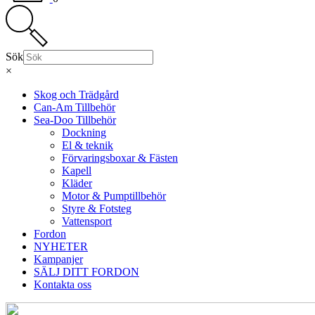
Sök
×
Skog och Trädgård
Can-Am Tillbehör
Sea-Doo Tillbehör
Dockning
El & teknik
Förvaringsboxar & Fästen
Kapell
Kläder
Motor & Pumptillbehör
Styre & Fotsteg
Vattensport
Fordon
NYHETER
Kampanjer
SÄLJ DITT FORDON
Kontakta oss