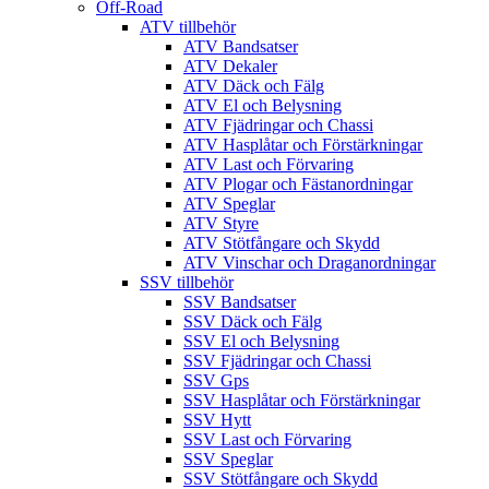
Off-Road
ATV tillbehör
ATV Bandsatser
ATV Dekaler
ATV Däck och Fälg
ATV El och Belysning
ATV Fjädringar och Chassi
ATV Hasplåtar och Förstärkningar
ATV Last och Förvaring
ATV Plogar och Fästanordningar
ATV Speglar
ATV Styre
ATV Stötfångare och Skydd
ATV Vinschar och Draganordningar
SSV tillbehör
SSV Bandsatser
SSV Däck och Fälg
SSV El och Belysning
SSV Fjädringar och Chassi
SSV Gps
SSV Hasplåtar och Förstärkningar
SSV Hytt
SSV Last och Förvaring
SSV Speglar
SSV Stötfångare och Skydd