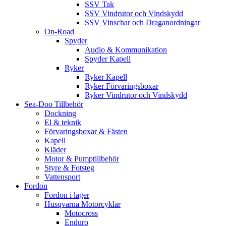
SSV Tak
SSV Vindrutor och Vindskydd
SSV Vinschar och Draganordningar
On-Road
Spyder
Audio & Kommunikation
Spyder Kapell
Ryker
Ryker Kapell
Ryker Förvaringsboxar
Ryker Vindrutor och Vindskydd
Sea-Doo Tillbehör
Dockning
El & teknik
Förvaringsboxar & Fästen
Kapell
Kläder
Motor & Pumptillbehör
Styre & Fotsteg
Vattensport
Fordon
Fordon i lager
Husqvarna Motorcyklar
Motocross
Enduro