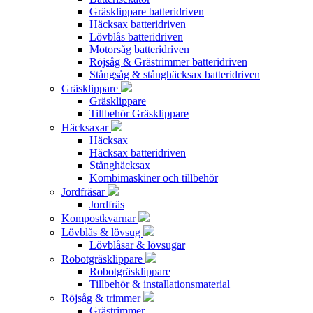
Gräsklippare batteridriven
Häcksax batteridriven
Lövblås batteridriven
Motorsåg batteridriven
Röjsåg & Grästrimmer batteridriven
Stångsåg & stånghäcksax batteridriven
Gräsklippare
Gräsklippare
Tillbehör Gräsklippare
Häcksaxar
Häcksax
Häcksax batteridriven
Stånghäcksax
Kombimaskiner och tillbehör
Jordfräsar
Jordfräs
Kompostkvarnar
Lövblås & lövsug
Lövblåsar & lövsugar
Robotgräsklippare
Robotgräsklippare
Tillbehör & installationsmaterial
Röjsåg & trimmer
Grästrimmer