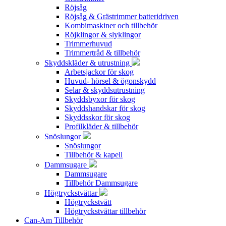
Röjsåg
Röjsåg & Grästrimmer batteridriven
Kombimaskiner och tillbehör
Röjklingor & slyklingor
Trimmerhuvud
Trimmertråd & tillbehör
Skyddskläder & utrustning
Arbetsjackor för skog
Huvud- hörsel & ögonskydd
Selar & skyddsutrustning
Skyddsbyxor för skog
Skyddshandskar för skog
Skyddsskor för skog
Profilkläder & tillbehör
Snöslungor
Snöslungor
Tillbehör & kapell
Dammsugare
Dammsugare
Tillbehör Dammsugare
Högtryckstvättar
Högtryckstvätt
Högtryckstvättar tillbehör
Can-Am Tillbehör