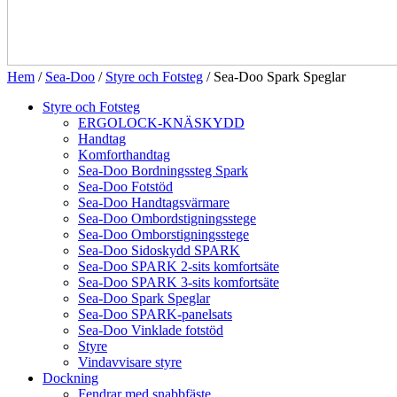
Hem
/
Sea-Doo
/
Styre och Fotsteg
/ Sea-Doo Spark Speglar
Styre och Fotsteg
ERGOLOCK-KNÄSKYDD
Handtag
Komforthandtag
Sea-Doo Bordningssteg Spark
Sea-Doo Fotstöd
Sea-Doo Handtagsvärmare
Sea-Doo Ombordstigningsstege
Sea-Doo Omborstigningsstege
Sea-Doo Sidoskydd SPARK
Sea-Doo SPARK 2-sits komfortsäte
Sea-Doo SPARK 3-sits komfortsäte
Sea-Doo Spark Speglar
Sea-Doo SPARK-panelsats
Sea-Doo Vinklade fotstöd
Styre
Vindavvisare styre
Dockning
Fendrar med snabbfäste