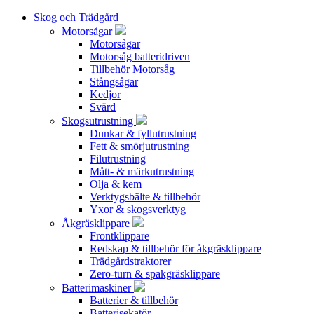
Skog och Trädgård
Motorsågar
Motorsågar
Motorsåg batteridriven
Tillbehör Motorsåg
Stångsågar
Kedjor
Svärd
Skogsutrustning
Dunkar & fyllutrustning
Fett & smörjutrustning
Filutrustning
Mått- & märkutrustning
Olja & kem
Verktygsbälte & tillbehör
Yxor & skogsverktyg
Åkgräsklippare
Frontklippare
Redskap & tillbehör för åkgräsklippare
Trädgårdstraktorer
Zero-turn & spakgräsklippare
Batterimaskiner
Batterier & tillbehör
Batterisekatör