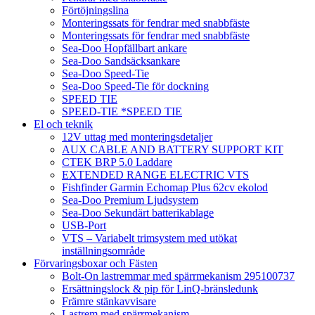
Förtöjningslina
Monteringssats för fendrar med snabbfäste
Monteringssats för fendrar med snabbfäste
Sea-Doo Hopfällbart ankare
Sea-Doo Sandsäcksankare
Sea-Doo Speed-Tie
Sea-Doo Speed-Tie för dockning
SPEED TIE
SPEED-TIE *SPEED TIE
El och teknik
12V uttag med monteringsdetaljer
AUX CABLE AND BATTERY SUPPORT KIT
CTEK BRP 5.0 Laddare
EXTENDED RANGE ELECTRIC VTS
Fishfinder Garmin Echomap Plus 62cv ekolod
Sea-Doo Premium Ljudsystem
Sea-Doo Sekundärt batterikablage
USB-Port
VTS – Variabelt trimsystem med utökat
inställningsområde
Förvaringsboxar och Fästen
Bolt-On lastremmar med spärrmekanism 295100737
Ersättningslock & pip för LinQ-bränsledunk
Främre stänkavvisare
Lastrem med spärrmekanism