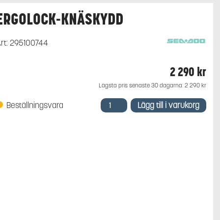
ERGOLOCK-KNÄSKYDD
rt:
295100744
2 290
kr
Lägsta pris senaste 30 dagarna:
2 290
kr
ERGOLOCK-
Beställningsvara
Lägg till i varukorg
KNÄSKYDD
mängd