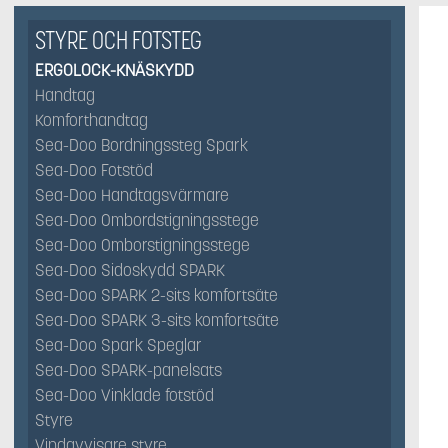
STYRE OCH FOTSTEG
ERGOLOCK-KNÄSKYDD
Handtag
Komforthandtag
Sea-Doo Bordningssteg Spark
Sea-Doo Fotstöd
Sea-Doo Handtagsvärmare
Sea-Doo Ombordstigningsstege
Sea-Doo Omborstigningsstege
Sea-Doo Sidoskydd SPARK
Sea-Doo SPARK 2-sits komfortsäte
Sea-Doo SPARK 3-sits komfortsäte
Sea-Doo Spark Speglar
Sea-Doo SPARK-panelsats
Sea-Doo Vinklade fotstöd
Styre
Vindavvisare styre