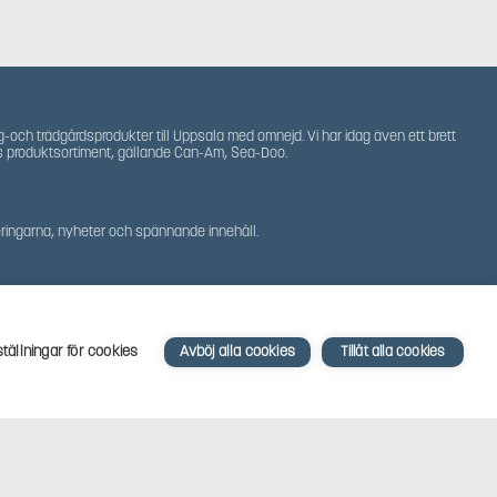
g-och trädgårdsprodukter till Uppsala med omnejd. Vi har idag även ett brett
s produktsortiment, gällande Can-Am, Sea-Doo.
teringarna, nyheter och spännande innehåll.
ställningar för cookies
Avböj alla cookies
Tillåt alla cookies
Powered by
Mirva Webb Uppsala