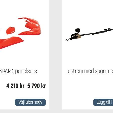
SPARK-panelsats
Lastrem med spärrm
Prisintervall:
4 210
kr
5 790
kr
–
4
210 kr
till
5
790 kr
Välj alternativ
Lägg till 