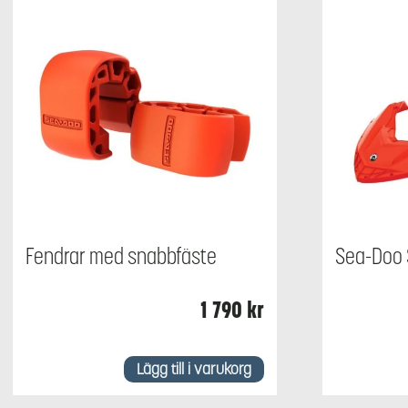
Fendrar med snabbfäste
Sea-Doo 
1 790
kr
Den
här
Lägg till i varukorg
produkten
har