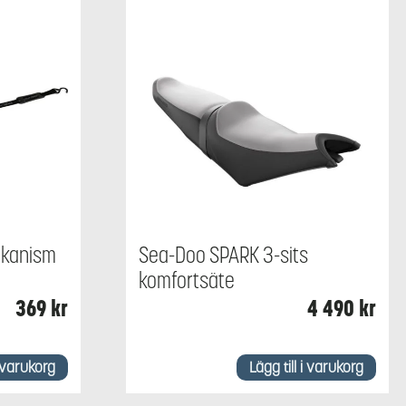
ekanism
Sea-Doo SPARK 3-sits
komfortsäte
369
kr
4 490
kr
i varukorg
Lägg till i varukorg