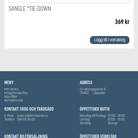
SANGLE *TIE-DOWN
369
kr
Lägg till i varukorg
MENY
ADRESS
Mitt konto
Fyrisborgsgatan 5
Integritetspolicy
75450
Uppsala
Köpvillkor
Kontakta oss
KONTAKT SKOG OCH TRÄDGÅRD
ÖPPETTIDER BUTIK
E-Post
reservdelar@sama.nu
Måndag till Fredag
07:00
18:00
Telefon
018-65 30 60
Lördag
10:00
15:00
Söndag
Stängt
KONTAKT BILFÖRSÄLJNING
ÖPPETTIDER VERKSTAD