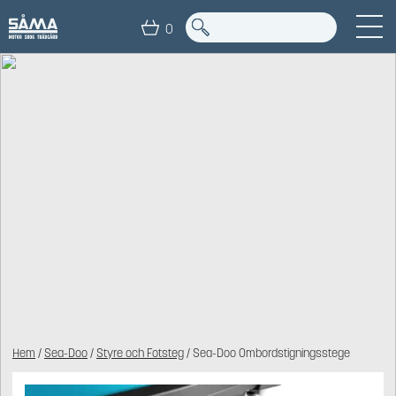
0
Hem
/
Sea-Doo
/
Styre och Fotsteg
/ Sea-Doo Ombordstigningsstege