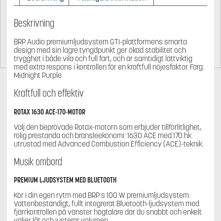
Beskrivning
BRP Audio premiumljudsystem GTI-plattformens smarta
design med sin lägre tyngdpunkt ger ökad stabilitet och
trygghet i både vila och full fart, och är samtidigt lättviktig
med extra respons i kontrollen för en kraftfull nöjesfaktor. Färg:
Midnight Purple
Kraftfull och effektiv
ROTAX 1630 ACE-170-MOTOR
Välj den beprövade Rotax-motorn som erbjuder tillförlitlighet,
rolig prestanda och bränsleekonomi: 1630 ACE med 170 hk
utrustad med Advanced Combustion Efficiency (ACE)-teknik.
Musik ombord
PREMIUM LJUDSYSTEM MED BLUETOOTH
Kör i din egen rytm med BRP:s 100 W premiumljudsystem.
Vattenbeständigt, fullt integrerat Bluetooth-ljudsystem med
fjärrkontrollen på vänster högtalare där du snabbt och enkelt
väljer låt och justerar volymen