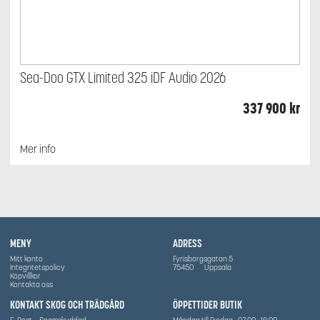
Sea-Doo GTX Limited 325 iDF Audio 2026
337 900
kr
Mer info
MENY
ADRESS
Mitt konto
Fyrisborgsgatan 5
Integritetspolicy
75450
Uppsala
Köpvillkor
Kontakta oss
KONTAKT SKOG OCH TRÄDGÅRD
ÖPPETTIDER BUTIK