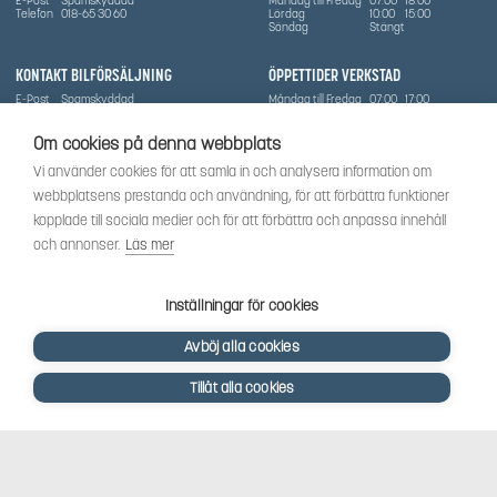
E-Post
Spamskyddad
Måndag till Fredag
07:00
18:00
Telefon
018-65 30 60
Lördag
10:00
15:00
Söndag
Stängt
KONTAKT BILFÖRSÄLJNING
ÖPPETTIDER VERKSTAD
E-Post
Spamskyddad
Måndag till Fredag
07:00
17:00
Telefon
0702836416
Lördag
Stängt
Söndag
Stängt
Om cookies på denna webbplats
OM SÅMA
Vi använder cookies för att samla in och analysera information om
Vi har sedan 1970-talet levererat skog-och trädgårdsprodukter till Uppsala med omnejd. Vi
webbplatsens prestanda och användning, för att förbättra funktioner
har idag även ett brett utbud av dessa produkter samt BRP:s produktsortiment, gällande
Can-Am, Sea-Doo.
kopplade till sociala medier och för att förbättra och anpassa innehåll
Vi är certifierad serviceverkstad.
och annonser.
Läs mer
SOCIALT
Följ oss för att få de senaste uppdateringarna, nyheter och spännande innehåll.
Inställningar för cookies
Avböj alla cookies
Tillåt alla cookies