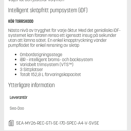
Intelligent skräpfritt pumpsystem (iDF)
KÖR TORRSKODD
Nästa nivå av trygghet för varje åktur. Med det genialiska iDF-
systemet kan föraren rensa ett igensatt insug på sekunder
utan att lämna sätet. En enkel knapptryckning vänder
pumpflödet för enkel rensning av skräp
Ombordstigningsstege
iBR – intelligent broms- och backsystem
Variabelt trimsystem (VTS™)
3 Sittplatser
Totalt 152,8 L förvaringskapacitet
Ytterligare information
Leverantör
Sea-Doo
SEA-MY26-REC-GTI-SE-170-SPEC-A4-V-SVSE