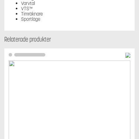
Varvtal
VTS™
Timräknare
Sportläge
Relaterade produkter