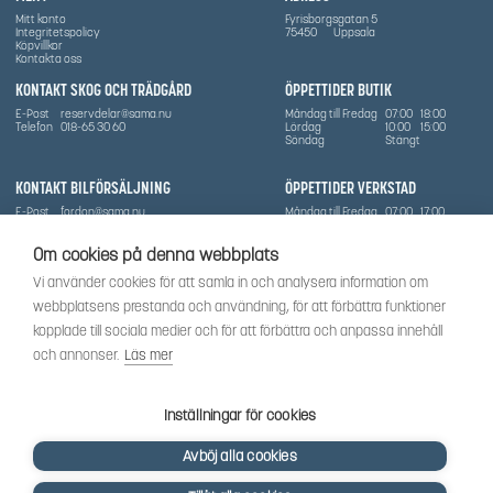
Mitt konto
Fyrisborgsgatan 5
Integritetspolicy
75450
Uppsala
Köpvillkor
Kontakta oss
KONTAKT SKOG OCH TRÄDGÅRD
ÖPPETTIDER BUTIK
E-Post
reservdelar@sama.nu
Måndag till Fredag
07:00
18:00
Telefon
018-65 30 60
Lördag
10:00
15:00
Söndag
Stängt
KONTAKT BILFÖRSÄLJNING
ÖPPETTIDER VERKSTAD
E-Post
fordon@sama.nu
Måndag till Fredag
07:00
17:00
Telefon
0702836416
Lördag
Stängt
Söndag
Stängt
Om cookies på denna webbplats
OM SÅMA
Vi använder cookies för att samla in och analysera information om
Vi har sedan 1970-talet levererat skog-och trädgårdsprodukter till Uppsala med omnejd. Vi
webbplatsens prestanda och användning, för att förbättra funktioner
har idag även ett brett utbud av dessa produkter samt BRP:s produktsortiment, gällande
Can-Am, Sea-Doo.
kopplade till sociala medier och för att förbättra och anpassa innehåll
Vi är certifierad serviceverkstad.
och annonser.
Läs mer
SOCIALT
Följ oss för att få de senaste uppdateringarna, nyheter och spännande innehåll.
Inställningar för cookies
Avböj alla cookies