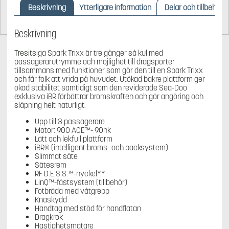
Beskrivning
Ytterligare information
Delar och tillbehör
Beskrivning
Tresitsiga Spark Trixx är tre gånger så kul med
passagerarutrymme och möjlighet till dragsporter
tillsammans med funktioner som gör den till en Spark Trixx
och får folk att vrida på huvudet. Utökad bakre plattform ger
ökad stabilitet samtidigt som den reviderade Sea-Doo
exklusiva iBR förbättrar bromskraften och gör angöring och
släpning helt naturligt.
Upp till 3 passagerare
Motor: 900 ACE™- 90hk
Lätt och lekfull plattform
iBR® (intelligent broms- och backsystem)
Slimmat säte
Sätesrem
RF D.E.S.S.™-nyckel**
LinQ™-fästsystem (tillbehör)
Fotbräda med våtgrepp
Knäskydd
Handtag med stöd för handflatan
Dragkrok
Hastighetsmätare