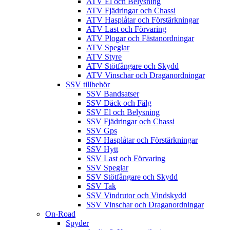
ATV El och Belysning
ATV Fjädringar och Chassi
ATV Hasplåtar och Förstärkningar
ATV Last och Förvaring
ATV Plogar och Fästanordningar
ATV Speglar
ATV Styre
ATV Stötfångare och Skydd
ATV Vinschar och Draganordningar
SSV tillbehör
SSV Bandsatser
SSV Däck och Fälg
SSV El och Belysning
SSV Fjädringar och Chassi
SSV Gps
SSV Hasplåtar och Förstärkningar
SSV Hytt
SSV Last och Förvaring
SSV Speglar
SSV Stötfångare och Skydd
SSV Tak
SSV Vindrutor och Vindskydd
SSV Vinschar och Draganordningar
On-Road
Spyder