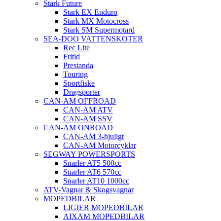
Stark Future
Stark EX Enduro
Stark MX Motocross
Stark SM Supermotard
SEA-DOO VATTENSKOTER
Rec Lite
Fritid
Prestanda
Touring
Sportfiske
Dragsporter
CAN-AM OFFROAD
CAN-AM ATV
CAN-AM SSV
CAN-AM ONROAD
CAN-AM 3-hjuligt
CAN-AM Motorcyklar
SEGWAY POWERSPORTS
Snarler AT5 500cc
Snarler AT6 570cc
Snarler AT10 1000cc
ATV-Vagnar & Skogsvagnar
MOPEDBILAR
LIGIER MOPEDBILAR
AIXAM MOPEDBILAR