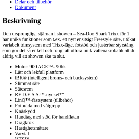
Delar och tillbehör
Dokument
Beskrivning
Den ursprungliga stjärnan i showen – Sea-Doo Spark Trixx för 1
har unika funktioner som t.ex. ett nytt ensitsigt Freestyle-säte, utökat
variabelt trimsystem med Trixx-läge, fotstöd och justerbar styrstång
som gör det så enkelt och roligt att utföra unik vattenakrobatik att du
aldrig vill att showen ska ta slut.
Motor: 900 ACE™- 90hk
Lätt och lekfull plattform
iBR® (intelligent broms- och backsystem)
Slimmat säte
Sätesrem
RF D.E.S.S.™-nyckel**
LinQ™-fästsystem (tillbehör)
Fotbräda med våtgrepp
Knäskydd
Handtag med stöd för handflatan
Dragkrok
Hastighetsmätare
Varvtal