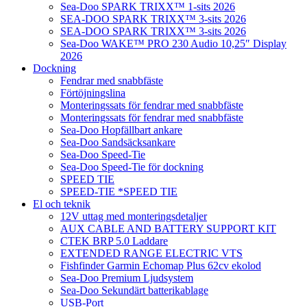
Sea-Doo SPARK TRIXX™ 1-sits 2026
SEA-DOO SPARK TRIXX™ 3-sits 2026
SEA-DOO SPARK TRIXX™ 3-sits 2026
Sea-Doo WAKE™ PRO 230 Audio 10,25″ Display
2026
Dockning
Fendrar med snabbfäste
Förtöjningslina
Monteringssats för fendrar med snabbfäste
Monteringssats för fendrar med snabbfäste
Sea-Doo Hopfällbart ankare
Sea-Doo Sandsäcksankare
Sea-Doo Speed-Tie
Sea-Doo Speed-Tie för dockning
SPEED TIE
SPEED-TIE *SPEED TIE
El och teknik
12V uttag med monteringsdetaljer
AUX CABLE AND BATTERY SUPPORT KIT
CTEK BRP 5.0 Laddare
EXTENDED RANGE ELECTRIC VTS
Fishfinder Garmin Echomap Plus 62cv ekolod
Sea-Doo Premium Ljudsystem
Sea-Doo Sekundärt batterikablage
USB-Port