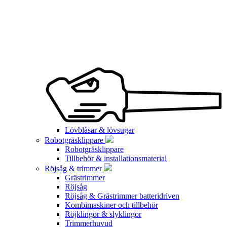
Lövblåsar & lövsugar
Robotgräsklippare
Robotgräsklippare
Tillbehör & installationsmaterial
Röjsåg & trimmer
Grästrimmer
Röjsåg
Röjsåg & Grästrimmer batteridriven
Kombimaskiner och tillbehör
Röjklingor & slyklingor
Trimmerhuvud