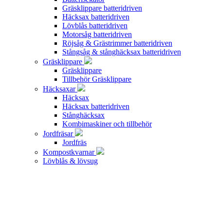
Gräsklippare batteridriven
Häcksax batteridriven
Lövblås batteridriven
Motorsåg batteridriven
Röjsåg & Grästrimmer batteridriven
Stångsåg & stånghäcksax batteridriven
Gräsklippare
Gräsklippare
Tillbehör Gräsklippare
Häcksaxar
Häcksax
Häcksax batteridriven
Stånghäcksax
Kombimaskiner och tillbehör
Jordfräsar
Jordfräs
Kompostkvarnar
Lövblås & lövsug