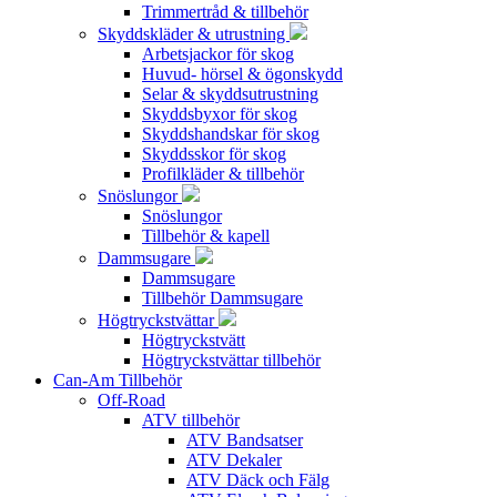
Trimmertråd & tillbehör
Skyddskläder & utrustning
Arbetsjackor för skog
Huvud- hörsel & ögonskydd
Selar & skyddsutrustning
Skyddsbyxor för skog
Skyddshandskar för skog
Skyddsskor för skog
Profilkläder & tillbehör
Snöslungor
Snöslungor
Tillbehör & kapell
Dammsugare
Dammsugare
Tillbehör Dammsugare
Högtryckstvättar
Högtryckstvätt
Högtryckstvättar tillbehör
Can-Am Tillbehör
Off-Road
ATV tillbehör
ATV Bandsatser
ATV Dekaler
ATV Däck och Fälg