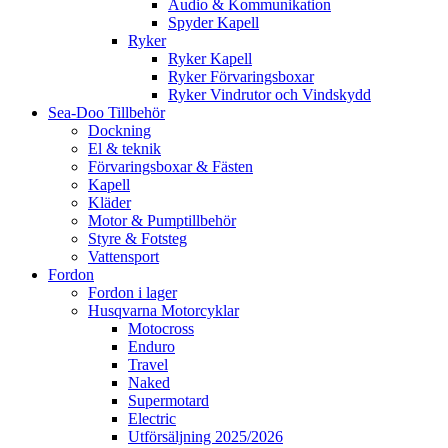
Audio & Kommunikation
Spyder Kapell
Ryker
Ryker Kapell
Ryker Förvaringsboxar
Ryker Vindrutor och Vindskydd
Sea-Doo Tillbehör
Dockning
El & teknik
Förvaringsboxar & Fästen
Kapell
Kläder
Motor & Pumptillbehör
Styre & Fotsteg
Vattensport
Fordon
Fordon i lager
Husqvarna Motorcyklar
Motocross
Enduro
Travel
Naked
Supermotard
Electric
Utförsäljning 2025/2026