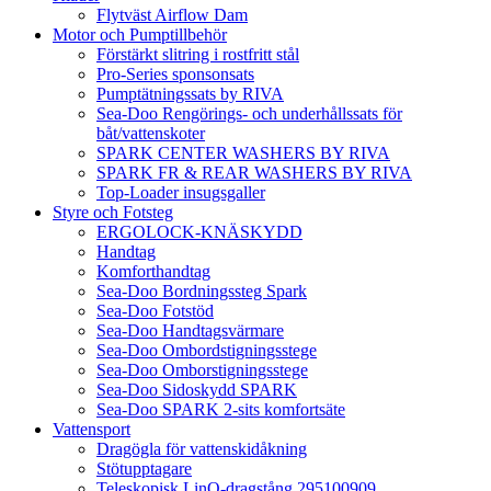
Flytväst Airflow Dam
Motor och Pumptillbehör
Förstärkt slitring i rostfritt stål
Pro-Series sponsonsats
Pumptätningssats by RIVA
Sea-Doo Rengörings- och underhållssats för
båt/vattenskoter
SPARK CENTER WASHERS BY RIVA
SPARK FR & REAR WASHERS BY RIVA
Top-Loader insugsgaller
Styre och Fotsteg
ERGOLOCK-KNÄSKYDD
Handtag
Komforthandtag
Sea-Doo Bordningssteg Spark
Sea-Doo Fotstöd
Sea-Doo Handtagsvärmare
Sea-Doo Ombordstigningsstege
Sea-Doo Omborstigningsstege
Sea-Doo Sidoskydd SPARK
Sea-Doo SPARK 2-sits komfortsäte
Vattensport
Dragögla för vattenskidåkning
Stötupptagare
Teleskopisk LinQ-dragstång 295100909