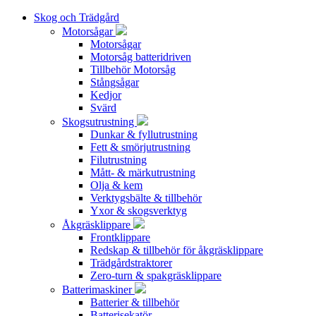
Skog och Trädgård
Motorsågar
Motorsågar
Motorsåg batteridriven
Tillbehör Motorsåg
Stångsågar
Kedjor
Svärd
Skogsutrustning
Dunkar & fyllutrustning
Fett & smörjutrustning
Filutrustning
Mått- & märkutrustning
Olja & kem
Verktygsbälte & tillbehör
Yxor & skogsverktyg
Åkgräsklippare
Frontklippare
Redskap & tillbehör för åkgräsklippare
Trädgårdstraktorer
Zero-turn & spakgräsklippare
Batterimaskiner
Batterier & tillbehör
Batterisekatör