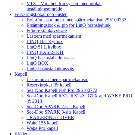
VTS – Variabelt trimsystem med utökat
inställningsområde
Förvaringsboxar och Fästen
Bolt-On lastremmar med spärrmekanism 295100737
Ersättningslock & pip för LinQ-bränsledunk
Främre stänkavvisare
Lastrem med spärrmekanism
LINQ 16L Kylbox
LinQ 51 L kylbox
LINQ BASES KIT
LinQ basinstallationssats
LinQ BOX
LinQ-basinstallationssats
Kapell
Lastremmar med spärrmekanism
Reservkrokar för kapell
Sea-Doo Kapell Fish Pro 295100772
Sea-Doo Kapell RXT, RXT-X, GTX and WAKE PRO
(fr 2018)
Sea-Doo SPARK 2-sits Kapell
Sea-Doo SPARK 3-sits Kapell
TRAILERING COVER
Wake 155 kapell
Wake Pro kapell
Kläder