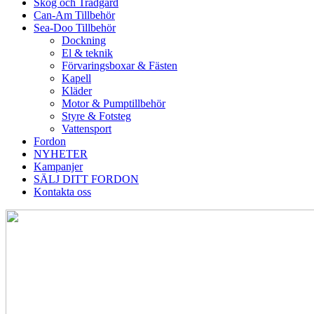
Skog och Trädgård
Can-Am Tillbehör
Sea-Doo Tillbehör
Dockning
El & teknik
Förvaringsboxar & Fästen
Kapell
Kläder
Motor & Pumptillbehör
Styre & Fotsteg
Vattensport
Fordon
NYHETER
Kampanjer
SÄLJ DITT FORDON
Kontakta oss