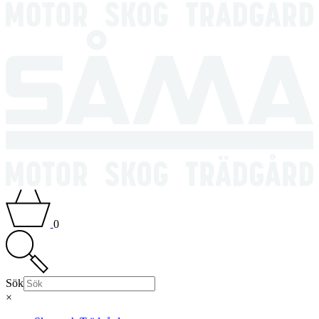
0
Sök
×