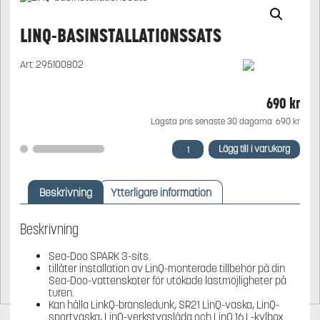
LINQ-BASINSTALLATIONSSATS
Art:
295100802
690
kr
Lägsta pris senaste 30 dagarna:
690
kr
LinQ-
Lägg till i varukorg
basinstallationssats
mängd
Beskrivning
Ytterligare information
Beskrivning
Sea-Doo SPARK 3-sits.
tillåter installation av LinQ-monterade tillbehör på din
Sea-Doo-vattenskoter för utökade lastmöjligheter på
turen.
Kan hålla LinkQ-bränsledunk, SR21 LinQ-väska, LinQ-
sportväska, LinQ-verkstygslåda och LinQ 16 L-kylbox.