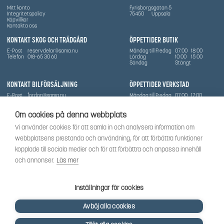
Mitt konto
Fyrisborgsgatan 5
Integritetspolicy
75450
Uppsala
Köpvillkor
Kontakta oss
KONTAKT SKOG OCH TRÄDGÅRD
ÖPPETTIDER BUTIK
E-Post
reservdelar@sama.nu
Måndag till Fredag
07:00
18:00
Telefon
018-65 30 60
Lördag
10:00
15:00
Söndag
Stängt
KONTAKT BILFÖRSÄLJNING
ÖPPETTIDER VERKSTAD
E-Post
fordon@sama.nu
Måndag till Fredag
07:00
17:00
Telefon
0702836416
Lördag
Stängt
Söndag
Stängt
Om cookies på denna webbplats
OM SÅMA
Vi använder cookies för att samla in och analysera information om
Vi har sedan 1970-talet levererat skog-och trädgårdsprodukter till Uppsala med omnejd. Vi
webbplatsens prestanda och användning, för att förbättra funktioner
har idag även ett brett utbud av dessa produkter samt BRP:s produktsortiment, gällande
Can-Am, Sea-Doo.
kopplade till sociala medier och för att förbättra och anpassa innehåll
Vi är certifierad serviceverkstad.
och annonser.
Läs mer
SOCIALT
Följ oss för att få de senaste uppdateringarna, nyheter och spännande innehåll.
Inställningar för cookies
Avböj alla cookies