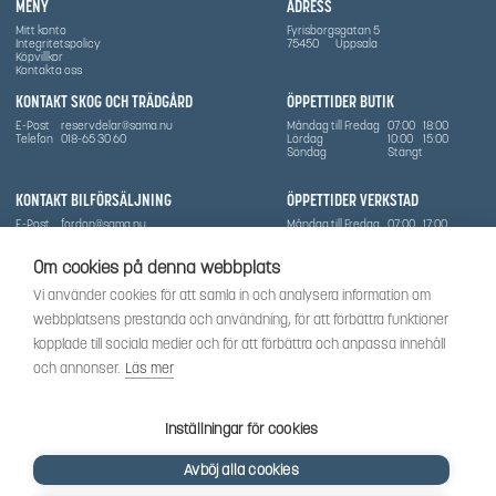
MENY
ADRESS
Mitt konto
Fyrisborgsgatan 5
Integritetspolicy
75450
Uppsala
Köpvillkor
Kontakta oss
KONTAKT SKOG OCH TRÄDGÅRD
ÖPPETTIDER BUTIK
E-Post
reservdelar@sama.nu
Måndag till Fredag
07:00
18:00
Telefon
018-65 30 60
Lördag
10:00
15:00
Söndag
Stängt
KONTAKT BILFÖRSÄLJNING
ÖPPETTIDER VERKSTAD
E-Post
fordon@sama.nu
Måndag till Fredag
07:00
17:00
Telefon
0702836416
Lördag
Stängt
Söndag
Stängt
Om cookies på denna webbplats
OM SÅMA
Vi använder cookies för att samla in och analysera information om
Vi har sedan 1970-talet levererat skog-och trädgårdsprodukter till Uppsala med omnejd. Vi
webbplatsens prestanda och användning, för att förbättra funktioner
har idag även ett brett utbud av dessa produkter samt BRP:s produktsortiment, gällande
Can-Am, Sea-Doo.
kopplade till sociala medier och för att förbättra och anpassa innehåll
Vi är certifierad serviceverkstad.
och annonser.
Läs mer
SOCIALT
Följ oss för att få de senaste uppdateringarna, nyheter och spännande innehåll.
Inställningar för cookies
Avböj alla cookies