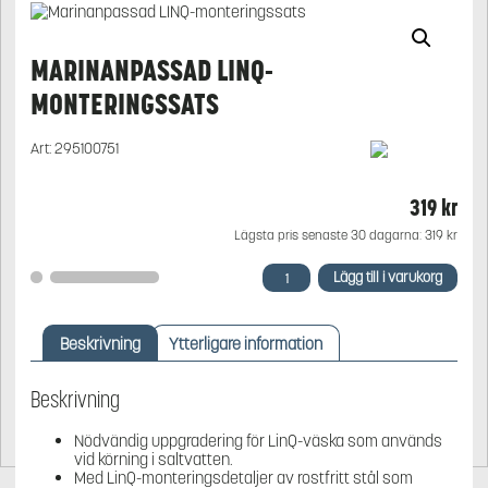
MARINANPASSAD LINQ-
MONTERINGSSATS
Art:
295100751
319
kr
Lägsta pris senaste 30 dagarna:
319
kr
Marinanpassad
Lägg till i varukorg
LINQ-
monteringssats
mängd
Beskrivning
Ytterligare information
Beskrivning
Nödvändig uppgradering för LinQ-väska som används
vid körning i saltvatten.
Med LinQ-monteringsdetaljer av rostfritt stål som