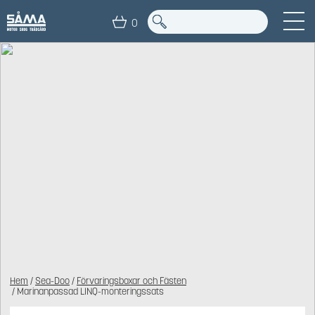
0
Hem
/
Sea-Doo
/
Förvaringsboxar och Fästen
/ Marinanpassad LINQ-monteringssats