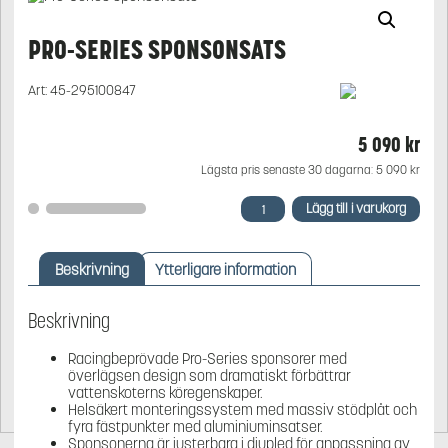
PRO-SERIES SPONSONSATS
Art:
45-295100847
5 090
kr
Lägsta pris senaste 30 dagarna:
5 090
kr
Pro-
Lägg till i varukorg
Series
sponsonsats
mängd
Beskrivning
Ytterligare information
Beskrivning
Racingbeprövade Pro-Series sponsorer med
överlägsen design som dramatiskt förbättrar
vattenskoterns köregenskaper.
Helsäkert monteringssystem med massiv stödplåt och
fyra fästpunkter med aluminiuminsatser.
Sponsonerna är justerbara i djupled för anpassning av