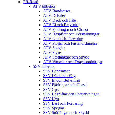
Off-Road
ATV tillbehör
ATV Bandsatser
ATV Dekaler
ATV Däck och Fälg
ATV El och Belysning
ATV Fjädringar och Chassi
ATV Hasplåtar och Förstärkningar
ATV Last och Förvaring
ATV Plogar och Fästanordningar
ATV Speglar
ATV Styre
ATV Stötfångare och Skydd
ATV Vinschar och Draganordningar
SSV tillbehör
SSV Bandsatser
SSV Däck och Fälg
SSV El och Belysning
SSV Fjädringar och Chassi
SSV Gps
SSV Hasplåtar och Förstärkningar
SSV Hytt
SSV Last och Förvaring
SSV Speglar
SSV Stötfångare och Skydd