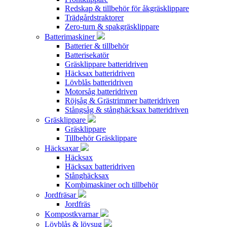
Redskap & tillbehör för åkgräsklippare
Trädgårdstraktorer
Zero-turn & spakgräsklippare
Batterimaskiner
Batterier & tillbehör
Batterisekatör
Gräsklippare batteridriven
Häcksax batteridriven
Lövblås batteridriven
Motorsåg batteridriven
Röjsåg & Grästrimmer batteridriven
Stångsåg & stånghäcksax batteridriven
Gräsklippare
Gräsklippare
Tillbehör Gräsklippare
Häcksaxar
Häcksax
Häcksax batteridriven
Stånghäcksax
Kombimaskiner och tillbehör
Jordfräsar
Jordfräs
Kompostkvarnar
Lövblås & lövsug