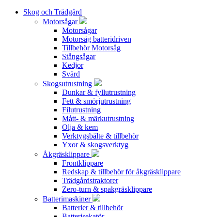
Skog och Trädgård
Motorsågar
Motorsågar
Motorsåg batteridriven
Tillbehör Motorsåg
Stångsågar
Kedjor
Svärd
Skogsutrustning
Dunkar & fyllutrustning
Fett & smörjutrustning
Filutrustning
Mått- & märkutrustning
Olja & kem
Verktygsbälte & tillbehör
Yxor & skogsverktyg
Åkgräsklippare
Frontklippare
Redskap & tillbehör för åkgräsklippare
Trädgårdstraktorer
Zero-turn & spakgräsklippare
Batterimaskiner
Batterier & tillbehör
Batterisekatör