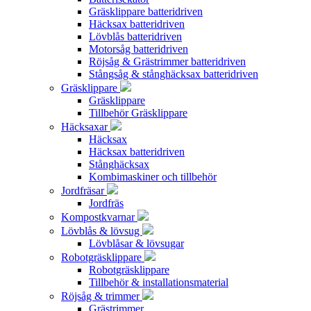
Gräsklippare batteridriven
Häcksax batteridriven
Lövblås batteridriven
Motorsåg batteridriven
Röjsåg & Grästrimmer batteridriven
Stångsåg & stånghäcksax batteridriven
Gräsklippare
Gräsklippare
Tillbehör Gräsklippare
Häcksaxar
Häcksax
Häcksax batteridriven
Stånghäcksax
Kombimaskiner och tillbehör
Jordfräsar
Jordfräs
Kompostkvarnar
Lövblås & lövsug
Lövblåsar & lövsugar
Robotgräsklippare
Robotgräsklippare
Tillbehör & installationsmaterial
Röjsåg & trimmer
Grästrimmer