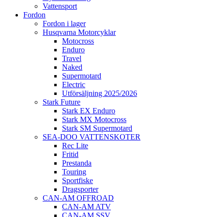
Vattensport
Fordon
Fordon i lager
Husqvarna Motorcyklar
Motocross
Enduro
Travel
Naked
Supermotard
Electric
Utförsäljning 2025/2026
Stark Future
Stark EX Enduro
Stark MX Motocross
Stark SM Supermotard
SEA-DOO VATTENSKOTER
Rec Lite
Fritid
Prestanda
Touring
Sportfiske
Dragsporter
CAN-AM OFFROAD
CAN-AM ATV
CAN-AM SSV