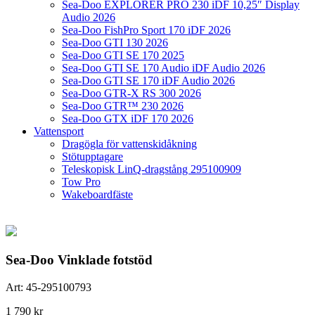
Sea-Doo EXPLORER PRO 230 iDF 10,25″ Display
Audio 2026
Sea-Doo FishPro Sport 170 iDF 2026
Sea-Doo GTI 130 2026
Sea-Doo GTI SE 170 2025
Sea-Doo GTI SE 170 Audio iDF Audio 2026
Sea-Doo GTI SE 170 iDF Audio 2026
Sea-Doo GTR-X RS 300 2026
Sea-Doo GTR™ 230 2026
Sea-Doo GTX iDF 170 2026
Vattensport
Dragögla för vattenskidåkning
Stötupptagare
Teleskopisk LinQ-dragstång 295100909
Tow Pro
Wakeboardfäste
Sea-Doo Vinklade fotstöd
Art:
45-295100793
1 790
kr