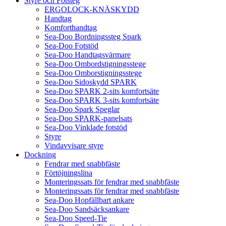
Styre och Fotsteg
ERGOLOCK-KNÄSKYDD
Handtag
Komforthandtag
Sea-Doo Bordningssteg Spark
Sea-Doo Fotstöd
Sea-Doo Handtagsvärmare
Sea-Doo Ombordstigningsstege
Sea-Doo Omborstigningsstege
Sea-Doo Sidoskydd SPARK
Sea-Doo SPARK 2-sits komfortsäte
Sea-Doo SPARK 3-sits komfortsäte
Sea-Doo Spark Speglar
Sea-Doo SPARK-panelsats
Sea-Doo Vinklade fotstöd
Styre
Vindavvisare styre
Dockning
Fendrar med snabbfäste
Förtöjningslina
Monteringssats för fendrar med snabbfäste
Monteringssats för fendrar med snabbfäste
Sea-Doo Hopfällbart ankare
Sea-Doo Sandsäcksankare
Sea-Doo Speed-Tie