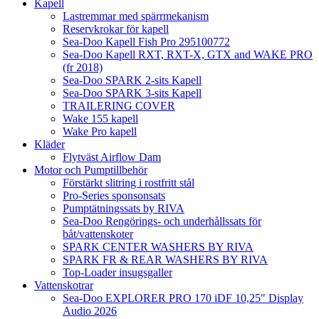
Kapell
Lastremmar med spärrmekanism
Reservkrokar för kapell
Sea-Doo Kapell Fish Pro 295100772
Sea-Doo Kapell RXT, RXT-X, GTX and WAKE PRO
(fr 2018)
Sea-Doo SPARK 2-sits Kapell
Sea-Doo SPARK 3-sits Kapell
TRAILERING COVER
Wake 155 kapell
Wake Pro kapell
Kläder
Flytväst Airflow Dam
Motor och Pumptillbehör
Förstärkt slitring i rostfritt stål
Pro-Series sponsonsats
Pumptätningssats by RIVA
Sea-Doo Rengörings- och underhållssats för
båt/vattenskoter
SPARK CENTER WASHERS BY RIVA
SPARK FR & REAR WASHERS BY RIVA
Top-Loader insugsgaller
Vattenskotrar
Sea-Doo EXPLORER PRO 170 iDF 10,25″ Display
Audio 2026