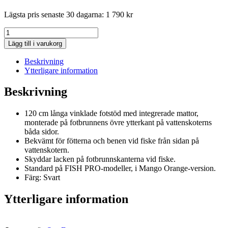
Lägsta pris senaste 30 dagarna:
1 790
kr
Sea-
Doo
Lägg till i varukorg
Vinklade
fotstöd
Beskrivning
mängd
Ytterligare information
Beskrivning
120 cm långa vinklade fotstöd med integrerade mattor,
monterade på fotbrunnens övre ytterkant på vattenskoterns
båda sidor.
Bekvämt för fötterna och benen vid fiske från sidan på
vattenskotern.
Skyddar lacken på fotbrunnskanterna vid fiske.
Standard på FISH PRO-modeller, i Mango Orange-version.
Färg: Svart
Ytterligare information