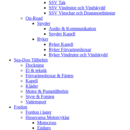
SSV Tak
SSV Vindrutor och Vindskydd
SSV Vinschar och Draganordningar
On-Road
Spyder
Audio & Kommunikation
Spyder Kapell
Ryker
Ryker Kapell
Ryker Förvaringsboxar
Ryker Vindrutor och Vindskydd
Sea-Doo Tillbehör
Dockning
El & teknik
Förvaringsboxar & Fästen
Kapell
Kläder
Motor & Pumptillbehör
Styre & Fotsteg
Vattensport
Fordon
Fordon i lager
Husqvarna Motorcyklar
Motocross
Enduro