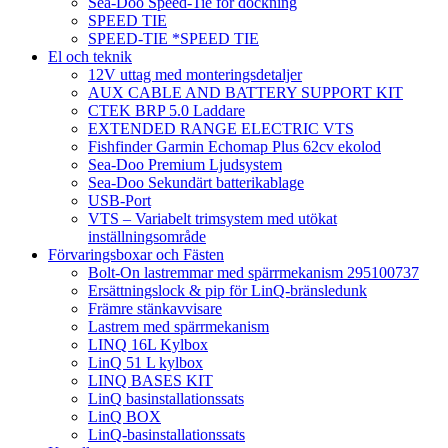
Sea-Doo Speed-Tie för dockning
SPEED TIE
SPEED-TIE *SPEED TIE
El och teknik
12V uttag med monteringsdetaljer
AUX CABLE AND BATTERY SUPPORT KIT
CTEK BRP 5.0 Laddare
EXTENDED RANGE ELECTRIC VTS
Fishfinder Garmin Echomap Plus 62cv ekolod
Sea-Doo Premium Ljudsystem
Sea-Doo Sekundärt batterikablage
USB-Port
VTS – Variabelt trimsystem med utökat
inställningsområde
Förvaringsboxar och Fästen
Bolt-On lastremmar med spärrmekanism 295100737
Ersättningslock & pip för LinQ-bränsledunk
Främre stänkavvisare
Lastrem med spärrmekanism
LINQ 16L Kylbox
LinQ 51 L kylbox
LINQ BASES KIT
LinQ basinstallationssats
LinQ BOX
LinQ-basinstallationssats