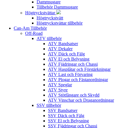
Dammsugare
Tillbehör Dammsugare
Högtryckstvättar
Högtryckstvätt
Högtryckstvättar tillbehör
Can-Am Tillbehör
Off-Road
ATV tillbehör
ATV Bandsatser
ATV Dekaler
ATV Däck och Fälg
ATV El och Belysning
ATV Fjädringar och Chassi
ATV Hasplåtar och Förstärkningar
ATV Last och Förvaring
ATV Plogar och Fästanordningar
ATV Speglar
ATV Styre
ATV Stötfångare och Skydd
ATV Vinschar och Draganordningar
SSV tillbehör
SSV Bandsatser
SSV Däck och Fälg
SSV El och Belysning
SSV Fjädringar och Chassi