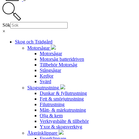
Sök
×
Skog och Trädgård
Motorsågar
Motorsågar
Motorsåg batteridriven
Tillbehör Motorsåg
Stångsågar
Kedjor
Svärd
Skogsutrustning
Dunkar & fyllutrustning
Fett & smörjutrustning
Filutrustning
Mått- & märkutrustning
Olja & kem
Verktygsbälte & tillbehör
Yxor & skogsverktyg
Åkgräsklippare
Frontklippare