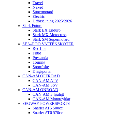
Travel
Naked
Supermotard
Electric
Utförsäljning 2025/2026
Stark Future
Stark EX Enduro
Stark MX Motocross
Stark SM Supermotard
SEA-DOO VATTENSKOTER
Rec Lite
Fritid
Prestanda
Touring
Sportfiske
Dragsporter
CAN-AM OFFROAD
CAN-AM ATV
CAN-AM SSV
CAN-AM ONROAD
CAN-AM 3-hjuligt
CAN-AM Motorcyklar
SEGWAY POWERSPORTS
Snarler AT5 500cc
Snarler AT6 570cc