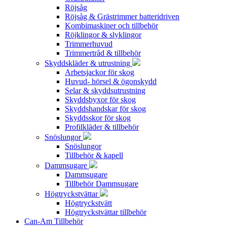
Röjsåg
Röjsåg & Grästrimmer batteridriven
Kombimaskiner och tillbehör
Röjklingor & slyklingor
Trimmerhuvud
Trimmertråd & tillbehör
Skyddskläder & utrustning
Arbetsjackor för skog
Huvud- hörsel & ögonskydd
Selar & skyddsutrustning
Skyddsbyxor för skog
Skyddshandskar för skog
Skyddsskor för skog
Profilkläder & tillbehör
Snöslungor
Snöslungor
Tillbehör & kapell
Dammsugare
Dammsugare
Tillbehör Dammsugare
Högtryckstvättar
Högtryckstvätt
Högtryckstvättar tillbehör
Can-Am Tillbehör