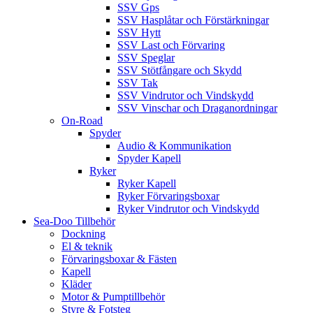
SSV Gps
SSV Hasplåtar och Förstärkningar
SSV Hytt
SSV Last och Förvaring
SSV Speglar
SSV Stötfångare och Skydd
SSV Tak
SSV Vindrutor och Vindskydd
SSV Vinschar och Draganordningar
On-Road
Spyder
Audio & Kommunikation
Spyder Kapell
Ryker
Ryker Kapell
Ryker Förvaringsboxar
Ryker Vindrutor och Vindskydd
Sea-Doo Tillbehör
Dockning
El & teknik
Förvaringsboxar & Fästen
Kapell
Kläder
Motor & Pumptillbehör
Styre & Fotsteg