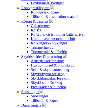
Lövblåsar & lövsugar
Robotgräsklippare
Robotgräsklippare
Tillbehör & installationsmaterial
Röjsåg & trimmer
Grästrimmer
Röjsåg
Röjsåg & Grästrimmer batteridriven
Kombimaskiner och tillbehör
Röjklingor & slyklingor
Trimmerhuvud
Trimmertråd & tillbehör
Skyddskläder & utrustning
Arbetsjackor för skog
Huvud- hörsel & ögonskydd
Selar & skyddsutrustning
Skyddsbyxor för skog
Skyddshandskar för skog
Skyddsskor för skog
Profilkläder & tillbehör
Snöslungor
Snöslungor
Tillbehör & kapell
Dammsugare