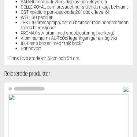
BAFANG motor, drivlina, display och elsystem
SELLE ROYAL comfortsadel, här sitter du riktigt bekvämt
CST Xpedium punkasäkrade 28″ däck (level 6)
WELLGO pedaler
TEKTRO bromsgrepp, när du bromsar med handbromsen
tänds bromsljuset
PROMAX styrstam med snabbjustering (verktyg)
Aluminiumram i AL-T6061 legeringen ger en låg vikt
10,4 amp batteri med “talk back”
Satinsvart
Finns i två storlekar, 51cm och 54 cm.
Relaterade produkter