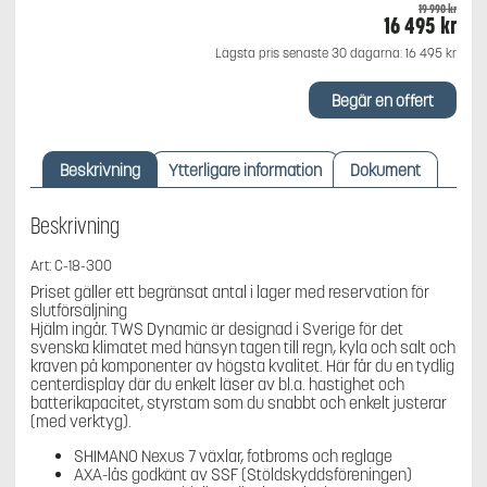
19 990
kr
Det
16 495
kr
Det
ursprungliga
nuv
Lägsta pris senaste 30 dagarna:
16 495
kr
priset
pris
var:
är:
19
16
Begär en offert
990 kr.
495 
Beskrivning
Ytterligare information
Dokument
Beskrivning
Art: C-18-300
Priset gäller ett begränsat antal i lager med reservation för
slutförsäljning
Hjälm ingår. TWS Dynamic är designad i Sverige för det
svenska klimatet med hänsyn tagen till regn, kyla och salt och
kraven på komponenter av högsta kvalitet. Här får du en tydlig
centerdisplay där du enkelt läser av bl.a. hastighet och
batterikapacitet, styrstam som du snabbt och enkelt justerar
(med verktyg).
SHIMANO Nexus 7 växlar, fotbroms och reglage
AXA-lås godkänt av SSF (Stöldskyddsföreningen)