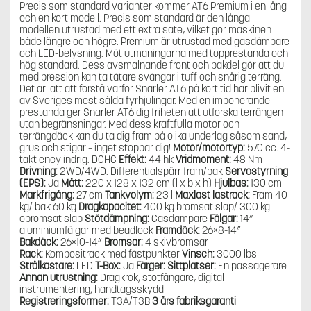
Precis som standard varianter kommer AT6 Premium i en lång
och en kort modell. Precis som standard är den långa
modellen utrustad med ett extra säte, vilket gör maskinen
både längre och högre. Premium är utrustad med gasdämpare
och LED-belysning. Möt utmaningarna med topprestanda och
hög standard. Dess avsmalnande front och bakdel gör att du
med pression kan ta tätare svängar i tuff och snårig terräng.
Det är lätt att förstå varför Snarler AT6 på kort tid har blivit en
av Sveriges mest sålda fyrhjulingar. Med en imponerande
prestanda ger Snarler AT6 dig friheten att utforska terrängen
utan begränsningar. Med dess kraftfulla motor och
terrängdäck kan du ta dig fram på olika underlag såsom sand,
grus och stigar – inget stoppar dig!
Motor/motortyp:
570 cc. 4-
takt encylindrig. DOHC
Effekt:
44 hk
Vridmoment:
48 Nm
Drivning:
2WD/4WD. Differentialspärr fram/bak
Servostyrning
(EPS):
Ja
Mått:
220 x 128 x 132 cm (l x b x h)
Hjulbas:
130 cm
Markfrigång:
27 cm
Tankvolym:
23 l
Maxlast lastrack:
Fram 40
kg/ bak 60 kg
Dragkapacitet:
400 kg bromsat släp/ 300 kg
obromsat släp
Stötdämpning:
Gasdämpare
Fälgar:
14”
aluminiumfälgar med beadlock
Framdäck:
26×8-14”
Bakdäck:
26×10-14”
Bromsar:
4 skivbromsar
Rack:
Kompositrack med fästpunkter
Vinsch:
3000 lbs
Strålkastare:
LED
T-Box:
Ja
Färger:
Sittplatser:
En passagerare
Annan utrustning:
Dragkrok, stötfångare, digital
instrumentering, handtagsskydd
Registreringsformer:
T3A/T3B
3 års fabriksgaranti