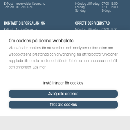
E-Post
reservdelar@sama.nu
Måndag till Fredag
07:00
18:00
Telefon
018-65 30 60
Lördag
10:00
15:00
Söndag
Stängt
KONTAKT BILFÖRSÄLJNING
ÖPPETTIDER VERKSTAD
E-Post
fordon@sama.nu
Måndag till Fredag
07:00
17:00
Telefon
0702836416
Lördag
Stängt
Söndag
Stängt
Om cookies på denna webbplats
OM SÅMA
Vi använder cookies för att samla in och analysera information om
Vi har sedan 1970-talet levererat skog-och trädgårdsprodukter till Uppsala med omnejd. Vi
webbplatsens prestanda och användning, för att förbättra funktioner
har idag även ett brett utbud av dessa produkter samt BRP:s produktsortiment, gällande
Can-Am, Sea-Doo.
kopplade till sociala medier och för att förbättra och anpassa innehåll
Vi är certifierad serviceverkstad.
och annonser.
Läs mer
SOCIALT
Följ oss för att få de senaste uppdateringarna, nyheter och spännande innehåll.
Inställningar för cookies
Avböj alla cookies
Tillåt alla cookies