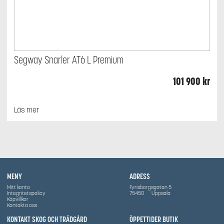
Segway Snarler AT6 L Premium
101 900
kr
Läs mer
MENY
ADRESS
Mitt konto
Fyrisborgsgatan 5
Integritetspolicy
75450
Uppsala
Köpvillkor
Kontakta oss
KONTAKT SKOG OCH TRÄDGÅRD
ÖPPETTIDER BUTIK