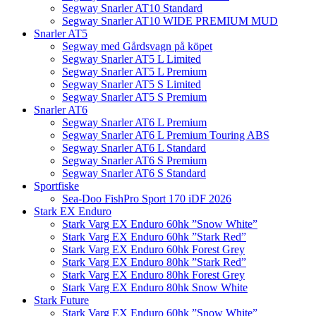
Segway Snarler AT10 Standard
Segway Snarler AT10 WIDE PREMIUM MUD
Snarler AT5
Segway med Gårdsvagn på köpet
Segway Snarler AT5 L Limited
Segway Snarler AT5 L Premium
Segway Snarler AT5 S Limited
Segway Snarler AT5 S Premium
Snarler AT6
Segway Snarler AT6 L Premium
Segway Snarler AT6 L Premium Touring ABS
Segway Snarler AT6 L Standard
Segway Snarler AT6 S Premium
Segway Snarler AT6 S Standard
Sportfiske
Sea-Doo FishPro Sport 170 iDF 2026
Stark EX Enduro
Stark Varg EX Enduro 60hk ”Snow White”
Stark Varg EX Enduro 60hk ”Stark Red”
Stark Varg EX Enduro 60hk Forest Grey
Stark Varg EX Enduro 80hk ”Stark Red”
Stark Varg EX Enduro 80hk Forest Grey
Stark Varg EX Enduro 80hk Snow White
Stark Future
Stark Varg EX Enduro 60hk ”Snow White”