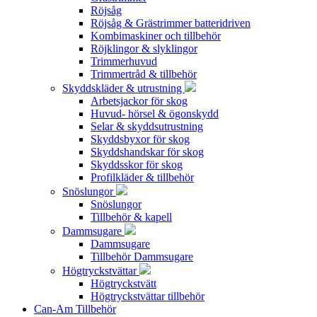
Röjsåg
Röjsåg & Grästrimmer batteridriven
Kombimaskiner och tillbehör
Röjklingor & slyklingor
Trimmerhuvud
Trimmertråd & tillbehör
Skyddskläder & utrustning
Arbetsjackor för skog
Huvud- hörsel & ögonskydd
Selar & skyddsutrustning
Skyddsbyxor för skog
Skyddshandskar för skog
Skyddsskor för skog
Profilkläder & tillbehör
Snöslungor
Snöslungor
Tillbehör & kapell
Dammsugare
Dammsugare
Tillbehör Dammsugare
Högtryckstvättar
Högtryckstvätt
Högtryckstvättar tillbehör
Can-Am Tillbehör