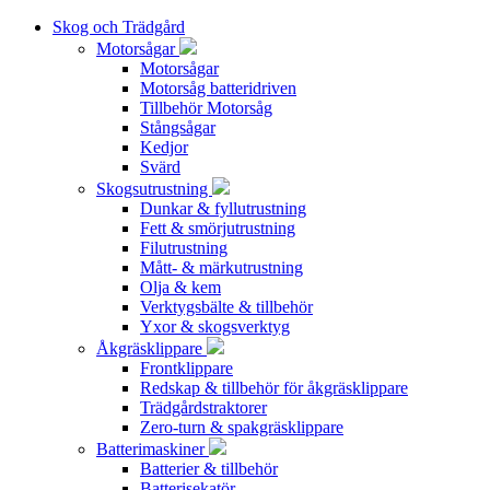
Skog och Trädgård
Motorsågar
Motorsågar
Motorsåg batteridriven
Tillbehör Motorsåg
Stångsågar
Kedjor
Svärd
Skogsutrustning
Dunkar & fyllutrustning
Fett & smörjutrustning
Filutrustning
Mått- & märkutrustning
Olja & kem
Verktygsbälte & tillbehör
Yxor & skogsverktyg
Åkgräsklippare
Frontklippare
Redskap & tillbehör för åkgräsklippare
Trädgårdstraktorer
Zero-turn & spakgräsklippare
Batterimaskiner
Batterier & tillbehör
Batterisekatör