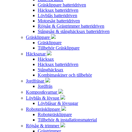
Gräsklippare batteridriven
Häcksax batteridriven
Lövblås batteridriven
Motorsåg batteridriven
Röjsåg & Grästrimmer batteridriven
Stångsåg & stånghäcksax batteridriven
Gräsklippare
Gräsklippare
Tillbehör Gräsklippare
Häcksaxar
Häcksax
Häcksax batteridriven
Stånghäcksax
Kombimaskiner och tillbehör
Jordfräsar
Jordfräs
Kompostkvarnar
Lövblås & lövsug
Lövblåsar & lövsugar
Robotgräsklippare
Robotgräsklippare
Tillbehör & installationsmaterial
Röjsåg & trimmer
Grästrimmer