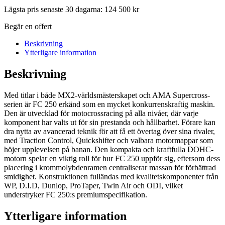
Lägsta pris senaste 30 dagarna:
124 500
kr
Begär en offert
Beskrivning
Ytterligare information
Beskrivning
Med titlar i både MX2-världsmästerskapet och AMA Supercross-
serien är FC 250 erkänd som en mycket konkurrenskraftig maskin.
Den är utvecklad för motocrossracing på alla nivåer, där varje
komponent har valts ut för sin prestanda och hållbarhet. Förare kan
dra nytta av avancerad teknik för att få ett övertag över sina rivaler,
med Traction Control, Quickshifter och valbara motormappar som
höjer upplevelsen på banan. Den kompakta och kraftfulla DOHC-
motorn spelar en viktig roll för hur FC 250 uppför sig, eftersom dess
placering i krommolybdenramen centraliserar massan för förbättrad
smidighet. Konstruktionen fulländas med kvalitetskomponenter från
WP, D.I.D, Dunlop, ProTaper, Twin Air och ODI, vilket
understryker FC 250:s premiumspecifikation.
Ytterligare information