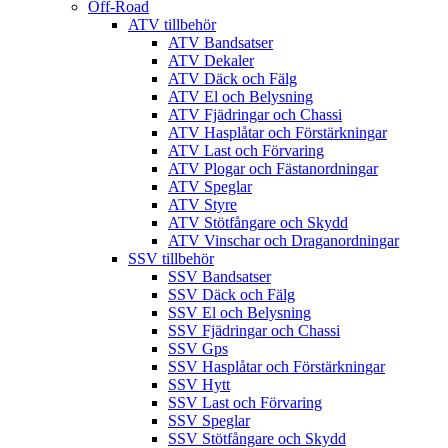
Off-Road
ATV tillbehör
ATV Bandsatser
ATV Dekaler
ATV Däck och Fälg
ATV El och Belysning
ATV Fjädringar och Chassi
ATV Hasplåtar och Förstärkningar
ATV Last och Förvaring
ATV Plogar och Fästanordningar
ATV Speglar
ATV Styre
ATV Stötfångare och Skydd
ATV Vinschar och Draganordningar
SSV tillbehör
SSV Bandsatser
SSV Däck och Fälg
SSV El och Belysning
SSV Fjädringar och Chassi
SSV Gps
SSV Hasplåtar och Förstärkningar
SSV Hytt
SSV Last och Förvaring
SSV Speglar
SSV Stötfångare och Skydd