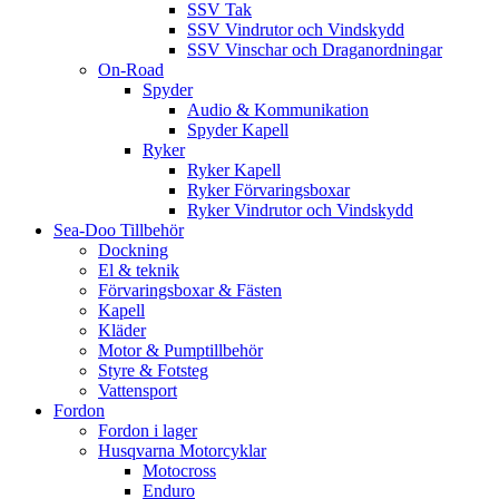
SSV Tak
SSV Vindrutor och Vindskydd
SSV Vinschar och Draganordningar
On-Road
Spyder
Audio & Kommunikation
Spyder Kapell
Ryker
Ryker Kapell
Ryker Förvaringsboxar
Ryker Vindrutor och Vindskydd
Sea-Doo Tillbehör
Dockning
El & teknik
Förvaringsboxar & Fästen
Kapell
Kläder
Motor & Pumptillbehör
Styre & Fotsteg
Vattensport
Fordon
Fordon i lager
Husqvarna Motorcyklar
Motocross
Enduro