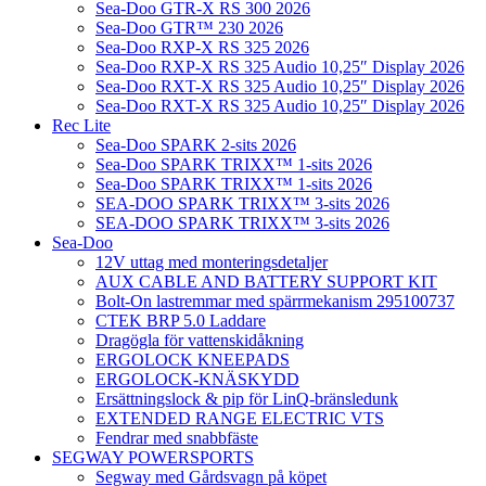
Sea-Doo GTR-X RS 300 2026
Sea-Doo GTR™ 230 2026
Sea-Doo RXP-X RS 325 2026
Sea-Doo RXP-X RS 325 Audio 10,25″ Display 2026
Sea-Doo RXT-X RS 325 Audio 10,25″ Display 2026
Sea-Doo RXT-X RS 325 Audio 10,25″ Display 2026
Rec Lite
Sea-Doo SPARK 2-sits 2026
Sea-Doo SPARK TRIXX™ 1-sits 2026
Sea-Doo SPARK TRIXX™ 1-sits 2026
SEA-DOO SPARK TRIXX™ 3-sits 2026
SEA-DOO SPARK TRIXX™ 3-sits 2026
Sea-Doo
12V uttag med monteringsdetaljer
AUX CABLE AND BATTERY SUPPORT KIT
Bolt-On lastremmar med spärrmekanism 295100737
CTEK BRP 5.0 Laddare
Dragögla för vattenskidåkning
ERGOLOCK KNEEPADS
ERGOLOCK-KNÄSKYDD
Ersättningslock & pip för LinQ-bränsledunk
EXTENDED RANGE ELECTRIC VTS
Fendrar med snabbfäste
SEGWAY POWERSPORTS
Segway med Gårdsvagn på köpet