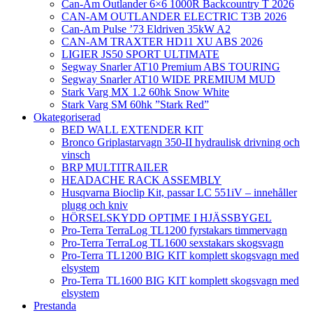
Can-Am Outlander 6×6 1000R Backcountry T 2026
CAN-AM OUTLANDER ELECTRIC T3B 2026
Can-Am Pulse ’73 Eldriven 35kW A2
CAN-AM TRAXTER HD11 XU ABS 2026
LIGIER JS50 SPORT ULTIMATE
Segway Snarler AT10 Premium ABS TOURING
Segway Snarler AT10 WIDE PREMIUM MUD
Stark Varg MX 1.2 60hk Snow White
Stark Varg SM 60hk ”Stark Red”
Okategoriserad
BED WALL EXTENDER KIT
Bronco Griplastarvagn 350-II hydraulisk drivning och
vinsch
BRP MULTITRAILER
HEADACHE RACK ASSEMBLY
Husqvarna Bioclip Kit, passar LC 551iV – innehåller
plugg och kniv
HÖRSELSKYDD OPTIME I HJÄSSBYGEL
Pro-Terra TerraLog TL1200 fyrstakars timmervagn
Pro-Terra TerraLog TL1600 sexstakars skogsvagn
Pro-Terra TL1200 BIG KIT komplett skogsvagn med
elsystem
Pro-Terra TL1600 BIG KIT komplett skogsvagn med
elsystem
Prestanda