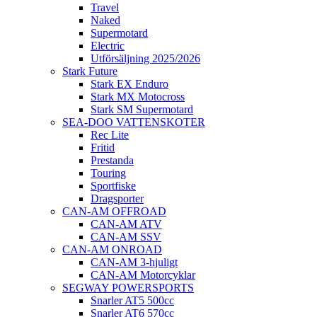
Travel
Naked
Supermotard
Electric
Utförsäljning 2025/2026
Stark Future
Stark EX Enduro
Stark MX Motocross
Stark SM Supermotard
SEA-DOO VATTENSKOTER
Rec Lite
Fritid
Prestanda
Touring
Sportfiske
Dragsporter
CAN-AM OFFROAD
CAN-AM ATV
CAN-AM SSV
CAN-AM ONROAD
CAN-AM 3-hjuligt
CAN-AM Motorcyklar
SEGWAY POWERSPORTS
Snarler AT5 500cc
Snarler AT6 570cc