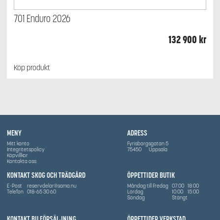
701 Enduro 2026
132 900
kr
Köp produkt
MENY
ADRESS
Mitt konto
Fyrisborgsgatan 5
Integritetspolicy
75450
Uppsala
Köpvillkor
Kontakta oss
KONTAKT SKOG OCH TRÄDGÅRD
ÖPPETTIDER BUTIK
E-Post
reservdelar@sama.nu
Måndag till Fredag
07:00
18:00
Telefon
018-65 30 60
Lördag
10:00
15:00
Söndag
Stängt
KONTAKT BILFÖRSÄLJNING
ÖPPETTIDER VERKSTAD