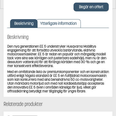
Begär en offert
Beskrivning
Ytterligare information
Beskrivning
Den nya generationen EE 5 understryker Husqvarna Mobilitys
engagemang för att fortsätta utveckla banbrytande, eldrivna
motocrossmaskiner. EE 5 är redan en populär och mångsidig modell
tack vare sina sex körlägen och justerbara sadelhöjd, men nu är den
dessutom vattenkyld för att förlänga körtiden med 30 % och ge en
mer konsekvent effektleverans.
Med en omfattande lista av premiumkomponenter och en konstruktion
utförd enligt högsta standard är EE 5 en fullfjädrad motocrossmaskin
som kan konkurrera med sina bensindrivna 50 cc-motsvarigheter.
Utan märkbara motorljud och med noll koldioxidutsläpp accepteras
den innovativa EE 5 även i områden känsliga för ljud, vilket gör
offroadkörning betydligt mer tillgänglig för yngre förare.
Relaterade produkter