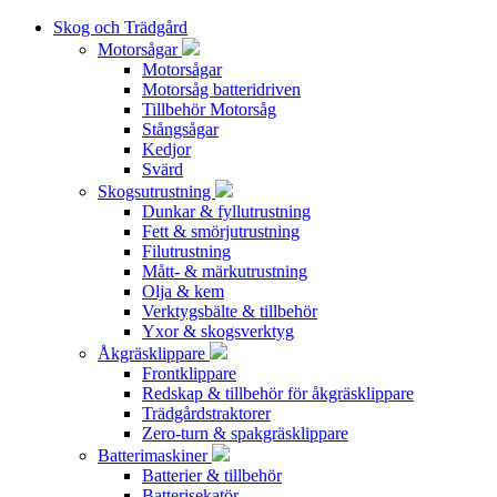
Skog och Trädgård
Motorsågar
Motorsågar
Motorsåg batteridriven
Tillbehör Motorsåg
Stångsågar
Kedjor
Svärd
Skogsutrustning
Dunkar & fyllutrustning
Fett & smörjutrustning
Filutrustning
Mått- & märkutrustning
Olja & kem
Verktygsbälte & tillbehör
Yxor & skogsverktyg
Åkgräsklippare
Frontklippare
Redskap & tillbehör för åkgräsklippare
Trädgårdstraktorer
Zero-turn & spakgräsklippare
Batterimaskiner
Batterier & tillbehör
Batterisekatör