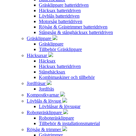
Gräsklippare batteridriven
Häcksax batteridriven
Lövblås batteridriven
Motorsåg batteridriven
Röjsåg & Grästrimmer batteridriven
Stångsåg & stånghäcksax batteridriven
Gräsklippare
Gräsklippare
Tillbehör Gräsklippare
Häcksaxar
Häcksax
Häcksax batteridriven
Stånghäcksax
Kombimaskiner och tillbehör
Jordfräsar
Jordfräs
Kompostkvarnar
Lövblås & lövsug
Lövblåsar & lövsugar
Robotgräsklippare
Robotgräsklippare
Tillbehör & installationsmaterial
Röjsåg & trimmer
Grästrimmer