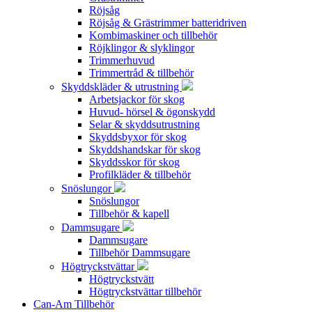
Röjsåg
Röjsåg & Grästrimmer batteridriven
Kombimaskiner och tillbehör
Röjklingor & slyklingor
Trimmerhuvud
Trimmertråd & tillbehör
Skyddskläder & utrustning
Arbetsjackor för skog
Huvud- hörsel & ögonskydd
Selar & skyddsutrustning
Skyddsbyxor för skog
Skyddshandskar för skog
Skyddsskor för skog
Profilkläder & tillbehör
Snöslungor
Snöslungor
Tillbehör & kapell
Dammsugare
Dammsugare
Tillbehör Dammsugare
Högtryckstvättar
Högtryckstvätt
Högtryckstvättar tillbehör
Can-Am Tillbehör