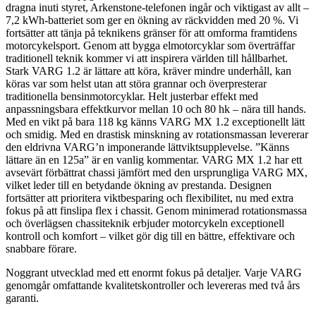
dragna inuti styret, Arkenstone-telefonen ingår och viktigast av allt –
7,2 kWh-batteriet som ger en ökning av räckvidden med 20 %. Vi
fortsätter att tänja på teknikens gränser för att omforma framtidens
motorcykelsport. Genom att bygga elmotorcyklar som överträffar
traditionell teknik kommer vi att inspirera världen till hållbarhet.
Stark VARG 1.2 är lättare att köra, kräver mindre underhåll, kan
köras var som helst utan att störa grannar och överpresterar
traditionella bensinmotorcyklar. Helt justerbar effekt med
anpassningsbara effektkurvor mellan 10 och 80 hk – nära till hands.
Med en vikt på bara 118 kg känns VARG MX 1.2 exceptionellt lätt
och smidig. Med en drastisk minskning av rotationsmassan levererar
den eldrivna VARG’n imponerande lättviktsupplevelse. ”Känns
lättare än en 125a” är en vanlig kommentar. VARG MX 1.2 har ett
avsevärt förbättrat chassi jämfört med den ursprungliga VARG MX,
vilket leder till en betydande ökning av prestanda. Designen
fortsätter att prioritera viktbesparing och flexibilitet, nu med extra
fokus på att finslipa flex i chassit. Genom minimerad rotationsmassa
och överlägsen chassiteknik erbjuder motorcykeln exceptionell
kontroll och komfort – vilket gör dig till en bättre, effektivare och
snabbare förare.
Noggrant utvecklad med ett enormt fokus på detaljer. Varje VARG
genomgår omfattande kvalitetskontroller och levereras med två års
garanti.