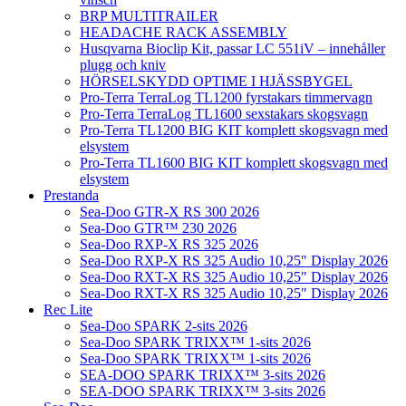
BRP MULTITRAILER
HEADACHE RACK ASSEMBLY
Husqvarna Bioclip Kit, passar LC 551iV – innehåller
plugg och kniv
HÖRSELSKYDD OPTIME I HJÄSSBYGEL
Pro-Terra TerraLog TL1200 fyrstakars timmervagn
Pro-Terra TerraLog TL1600 sexstakars skogsvagn
Pro-Terra TL1200 BIG KIT komplett skogsvagn med
elsystem
Pro-Terra TL1600 BIG KIT komplett skogsvagn med
elsystem
Prestanda
Sea-Doo GTR-X RS 300 2026
Sea-Doo GTR™ 230 2026
Sea-Doo RXP-X RS 325 2026
Sea-Doo RXP-X RS 325 Audio 10,25″ Display 2026
Sea-Doo RXT-X RS 325 Audio 10,25″ Display 2026
Sea-Doo RXT-X RS 325 Audio 10,25″ Display 2026
Rec Lite
Sea-Doo SPARK 2-sits 2026
Sea-Doo SPARK TRIXX™ 1-sits 2026
Sea-Doo SPARK TRIXX™ 1-sits 2026
SEA-DOO SPARK TRIXX™ 3-sits 2026
SEA-DOO SPARK TRIXX™ 3-sits 2026