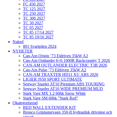
FC 450 2027
TC 125 2027
TC 250 2027
TC 300 2027
TC 50 2027
TC 65 2027
TC 85 17/14 2027
TC 85 19/16 2027
Naked
801 Svartpilen 2024
NYHETER
Can-Am Origin ’73 Eldriven 35kW A2
Can-Am Outlander 6×6 1000R Backcountry T 2026
CAN-AM OUTLANDER ELECTRIC T3B 2026
Can-Am Pulse ’73 Eldriven 35kW A2
CAN-AM TRAXTER HD11 XU ABS 2026
LIGIER JS50 SPORT ULTIMATE
Segway Snarler AT10 Premium ABS TOURING
Segway Snarler AT10 WIDE PREMIUM MUD
Stark Varg MX 1.2 60hk Snow White
Stark Varg SM 60hk ”Stark Red”
Okategoriserad
BED WALL EXTENDER KIT
Bronco Griplastarvagn 350-II hydraulisk drivning och
vinsch