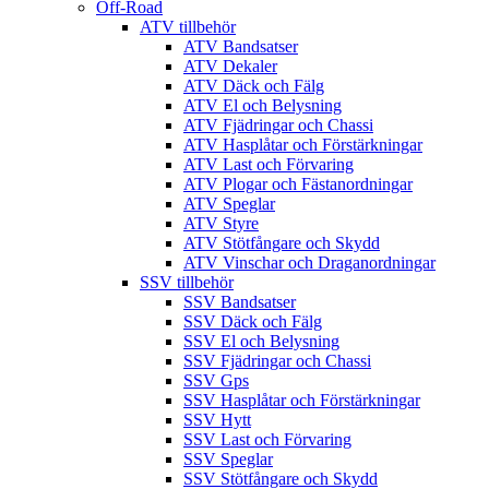
Off-Road
ATV tillbehör
ATV Bandsatser
ATV Dekaler
ATV Däck och Fälg
ATV El och Belysning
ATV Fjädringar och Chassi
ATV Hasplåtar och Förstärkningar
ATV Last och Förvaring
ATV Plogar och Fästanordningar
ATV Speglar
ATV Styre
ATV Stötfångare och Skydd
ATV Vinschar och Draganordningar
SSV tillbehör
SSV Bandsatser
SSV Däck och Fälg
SSV El och Belysning
SSV Fjädringar och Chassi
SSV Gps
SSV Hasplåtar och Förstärkningar
SSV Hytt
SSV Last och Förvaring
SSV Speglar
SSV Stötfångare och Skydd