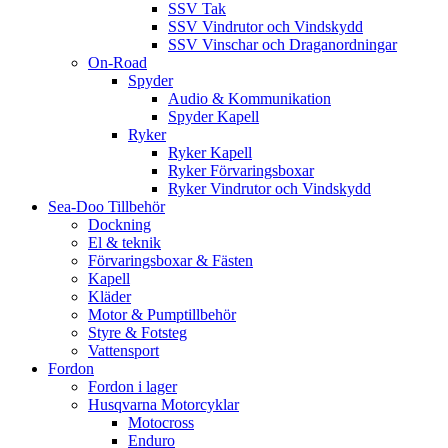
SSV Tak
SSV Vindrutor och Vindskydd
SSV Vinschar och Draganordningar
On-Road
Spyder
Audio & Kommunikation
Spyder Kapell
Ryker
Ryker Kapell
Ryker Förvaringsboxar
Ryker Vindrutor och Vindskydd
Sea-Doo Tillbehör
Dockning
El & teknik
Förvaringsboxar & Fästen
Kapell
Kläder
Motor & Pumptillbehör
Styre & Fotsteg
Vattensport
Fordon
Fordon i lager
Husqvarna Motorcyklar
Motocross
Enduro