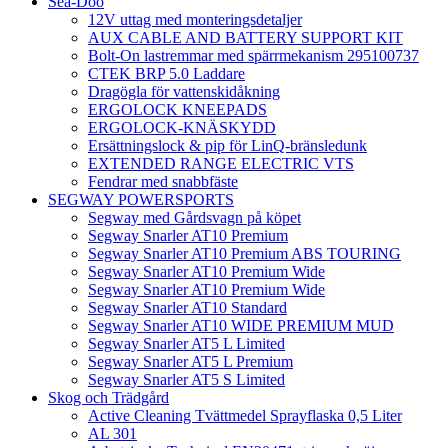
Sea-Doo
12V uttag med monteringsdetaljer
AUX CABLE AND BATTERY SUPPORT KIT
Bolt-On lastremmar med spärrmekanism 295100737
CTEK BRP 5.0 Laddare
Dragögla för vattenskidåkning
ERGOLOCK KNEEPADS
ERGOLOCK-KNÄSKYDD
Ersättningslock & pip för LinQ-bränsledunk
EXTENDED RANGE ELECTRIC VTS
Fendrar med snabbfäste
SEGWAY POWERSPORTS
Segway med Gårdsvagn på köpet
Segway Snarler AT10 Premium
Segway Snarler AT10 Premium ABS TOURING
Segway Snarler AT10 Premium Wide
Segway Snarler AT10 Premium Wide
Segway Snarler AT10 Standard
Segway Snarler AT10 WIDE PREMIUM MUD
Segway Snarler AT5 L Limited
Segway Snarler AT5 L Premium
Segway Snarler AT5 S Limited
Skog och Trädgård
Active Cleaning Tvättmedel Sprayflaska 0,5 Liter
AL 301