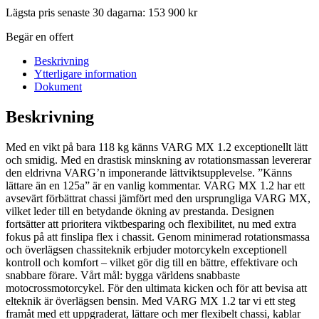
Lägsta pris senaste 30 dagarna:
153 900
kr
Begär en offert
Beskrivning
Ytterligare information
Dokument
Beskrivning
Med en vikt på bara 118 kg känns VARG MX 1.2 exceptionellt lätt
och smidig. Med en drastisk minskning av rotationsmassan levererar
den eldrivna VARG’n imponerande lättviktsupplevelse. ”Känns
lättare än en 125a” är en vanlig kommentar. VARG MX 1.2 har ett
avsevärt förbättrat chassi jämfört med den ursprungliga VARG MX,
vilket leder till en betydande ökning av prestanda. Designen
fortsätter att prioritera viktbesparing och flexibilitet, nu med extra
fokus på att finslipa flex i chassit. Genom minimerad rotationsmassa
och överlägsen chassiteknik erbjuder motorcykeln exceptionell
kontroll och komfort – vilket gör dig till en bättre, effektivare och
snabbare förare. Vårt mål: bygga världens snabbaste
motocrossmotorcykel. För den ultimata kicken och för att bevisa att
elteknik är överlägsen bensin. Med VARG MX 1.2 tar vi ett steg
framåt med ett uppgraderat, lättare och mer flexibelt chassi, kablar