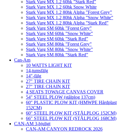
Stark Varg MX 1.2 60hk ”Stark Red”
Stark Varg MX 1.2 60hk Snow White
Stark Varg MX 1.2 80hk Alpha ”Forest Grey”
Stark Varg MX 1.2 80hk Alpha ”Snow White”
Stark Varg MX 1.2 80hk Alpha ”Stark Red”
Stark Varg SM 60hk ”Forest Grey”
Stark Varg SM 60hk ”Snow White”
Stark Varg SM 60hk ”Stark Red”
Stark Varg SM 80hk ”Forest Grey”
Stark Varg SM 80hk ”Snow White”
Stark Varg SM 80hk ”Stark Red”
Can-Am
10 WATTS LIGHT KIT
14-tumsfälg
14″-fälg
27″ TIRE CHAIN KIT
27″ TIRE CHAIN KIT
4 SEATS TOWAGE CANVAS COVER
54″ STEEL PLOW (stålplog 137cm)
60″ PLASTIC PLOW KIT (HMWPE Hårdplast
152CM)
60″ STEEL PLOW KIT (STÅLPLOG 152CM)
66″ STEEL PLOW KIT (STÅLPLOG 168CM)
CAN-AM 3-hjuligt
CAN-AM CANYON REDROCK 2026