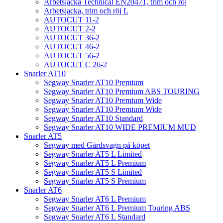
Arbetsjacka Technical EN20471, trim och röj
Arbetsjacka, trim och röj L
AUTOCUT 11-2
AUTOCUT 2-2
AUTOCUT 36-2
AUTOCUT 46-2
AUTOCUT 56-2
AUTOCUT C 26-2
Snarler AT10
Segway Snarler AT10 Premium
Segway Snarler AT10 Premium ABS TOURING
Segway Snarler AT10 Premium Wide
Segway Snarler AT10 Premium Wide
Segway Snarler AT10 Standard
Segway Snarler AT10 WIDE PREMIUM MUD
Snarler AT5
Segway med Gårdsvagn på köpet
Segway Snarler AT5 L Limited
Segway Snarler AT5 L Premium
Segway Snarler AT5 S Limited
Segway Snarler AT5 S Premium
Snarler AT6
Segway Snarler AT6 L Premium
Segway Snarler AT6 L Premium Touring ABS
Segway Snarler AT6 L Standard