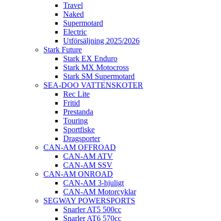
Travel
Naked
Supermotard
Electric
Utförsäljning 2025/2026
Stark Future
Stark EX Enduro
Stark MX Motocross
Stark SM Supermotard
SEA-DOO VATTENSKOTER
Rec Lite
Fritid
Prestanda
Touring
Sportfiske
Dragsporter
CAN-AM OFFROAD
CAN-AM ATV
CAN-AM SSV
CAN-AM ONROAD
CAN-AM 3-hjuligt
CAN-AM Motorcyklar
SEGWAY POWERSPORTS
Snarler AT5 500cc
Snarler AT6 570cc