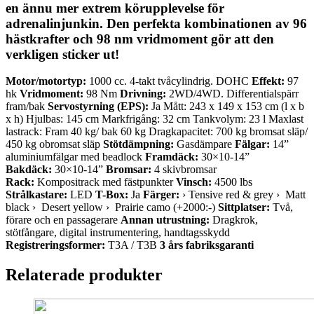
en ännu mer extrem körupplevelse för
adrenalinjunkin. Den perfekta kombinationen av 96
hästkrafter och 98 nm vridmoment gör att den
verkligen sticker ut!
Motor/motortyp:
1000 cc. 4-takt tvåcylindrig. DOHC
Effekt:
97
hk
Vridmoment:
98 Nm
Drivning:
2WD/4WD. Differentialspärr
fram/bak
Servostyrning (EPS):
Ja Mått: 243 x 149 x 153 cm (l x b
x h) Hjulbas: 145 cm Markfrigång: 32 cm Tankvolym: 23 l Maxlast
lastrack: Fram 40 kg/ bak 60 kg Dragkapacitet: 700 kg bromsat släp/
450 kg obromsat släp
Stötdämpning:
Gasdämpare
Fälgar:
14”
aluminiumfälgar med beadlock
Framdäck:
30×10-14”
Bakdäck:
30×10-14”
Bromsar:
4 skivbromsar
Rack:
Kompositrack med fästpunkter
Vinsch:
4500 lbs
Strålkastare:
LED
T-Box:
Ja
Färger:
› Tensive red & grey › Matt
black › Desert yellow › Prairie camo (+2000:-)
Sittplatser:
Två,
förare och en passagerare
Annan utrustning:
Dragkrok,
stötfångare, digital instrumentering, handtagsskydd
Registreringsformer:
T3A / T3B
3 års fabriksgaranti
Relaterade produkter