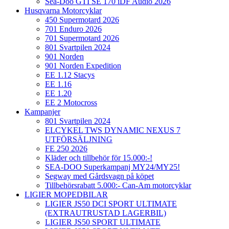
Sea-Doo GTI SE 170 iDF Audio 2026
Husqvarna Motorcyklar
450 Supermotard 2026
701 Enduro 2026
701 Supermotard 2026
801 Svartpilen 2024
901 Norden
901 Norden Expedition
EE 1.12 Stacys
EE 1.16
EE 1.20
EE 2 Motocross
Kampanjer
801 Svartpilen 2024
ELCYKEL TWS DYNAMIC NEXUS 7
UTFÖRSÄLJNING
FE 250 2026
Kläder och tillbehör för 15.000:-!
SEA-DOO Superkampanj MY24/MY25!
Segway med Gårdsvagn på köpet
Tillbehörsrabatt 5.000:- Can-Am motorcyklar
LIGIER MOPEDBILAR
LIGIER JS50 DCI SPORT ULTIMATE
(EXTRAUTRUSTAD LAGERBIL)
LIGIER JS50 SPORT ULTIMATE