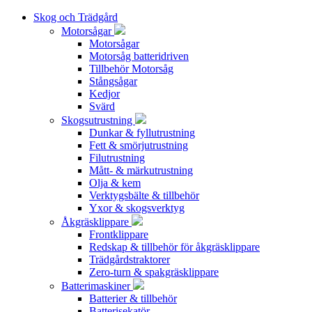
Skog och Trädgård
Motorsågar
Motorsågar
Motorsåg batteridriven
Tillbehör Motorsåg
Stångsågar
Kedjor
Svärd
Skogsutrustning
Dunkar & fyllutrustning
Fett & smörjutrustning
Filutrustning
Mått- & märkutrustning
Olja & kem
Verktygsbälte & tillbehör
Yxor & skogsverktyg
Åkgräsklippare
Frontklippare
Redskap & tillbehör för åkgräsklippare
Trädgårdstraktorer
Zero-turn & spakgräsklippare
Batterimaskiner
Batterier & tillbehör
Batterisekatör