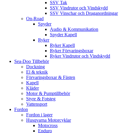
SSV Tak
SSV Vindrutor och Vindskydd
SSV Vinschar och Draganordningar
On-Road
Spyder
Audio & Kommunikation
Spyder Kapell
Ryker
Ryker Kapell
Ryker Förvaringsboxar
Ryker Vindrutor och Vindskydd
Sea-Doo Tillbehör
Dockning
El & teknik
Förvaringsboxar & Fästen
Kapell
Kläder
Motor & Pumptillbehör
Styre & Fotsteg
Vattensport
Fordon
Fordon i lager
Husqvarna Motorcyklar
Motocross
Enduro