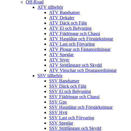
Off-Road
ATV tillbehör
ATV Bandsatser
ATV Dekaler
ATV Däck och Fälg
ATV El och Belysning
ATV Fjädringar och Chassi
ATV Hasplåtar och Förstärkningar
ATV Last och Förvaring
ATV Plogar och Fästanordningar
ATV Speglar
ATV Styre
ATV Stötfångare och Skydd
ATV Vinschar och Draganordningar
SSV tillbehör
SSV Bandsatser
SSV Däck och Fälg
SSV El och Belysning
SSV Fjädringar och Chassi
SSV Gps
SSV Hasplåtar och Förstärkningar
SSV Hytt
SSV Last och Förvaring
SSV Speglar
SSV Stötfångare och Skydd