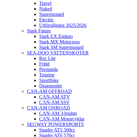
Travel
Naked
Supermotard
Electric
Utförsäljning 2025/2026
Stark Future
Stark EX Enduro
Stark MX Motocross
Stark SM Supermotard
SEA-DOO VATTENSKOTER
Rec Lite
Fritid
Prestanda
Touring
Sportfiske
Dragsporter
CAN-AM OFFROAD
CAN-AM ATV
CAN-AM SSV
CAN-AM ONROAD
CAN-AM 3-hjuligt
CAN-AM Motorcyklar
SEGWAY POWERSPORTS
Snarler AT5 500cc
Snarler AT6 570cc