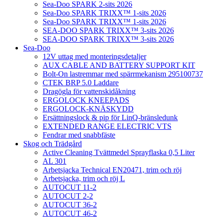
Sea-Doo SPARK 2-sits 2026
Sea-Doo SPARK TRIXX™ 1-sits 2026
Sea-Doo SPARK TRIXX™ 1-sits 2026
SEA-DOO SPARK TRIXX™ 3-sits 2026
SEA-DOO SPARK TRIXX™ 3-sits 2026
Sea-Doo
12V uttag med monteringsdetaljer
AUX CABLE AND BATTERY SUPPORT KIT
Bolt-On lastremmar med spärrmekanism 295100737
CTEK BRP 5.0 Laddare
Dragögla för vattenskidåkning
ERGOLOCK KNEEPADS
ERGOLOCK-KNÄSKYDD
Ersättningslock & pip för LinQ-bränsledunk
EXTENDED RANGE ELECTRIC VTS
Fendrar med snabbfäste
Skog och Trädgård
Active Cleaning Tvättmedel Sprayflaska 0,5 Liter
AL 301
Arbetsjacka Technical EN20471, trim och röj
Arbetsjacka, trim och röj L
AUTOCUT 11-2
AUTOCUT 2-2
AUTOCUT 36-2
AUTOCUT 46-2