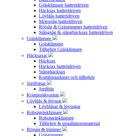
Gräsklippare batteridriven
Häcksax batteridriven
Lövblås batteridriven
Motorsåg batteridriven
Röjsåg & Grästrimmer batteridriven
Stångsåg & stånghäcksax batteridriven
Gräsklippare
Gräsklippare
Tillbehör Gräsklippare
Häcksaxar
Häcksax
Häcksax batteridriven
Stånghäcksax
Kombimaskiner och tillbehör
Jordfräsar
Jordfräs
Kompostkvarnar
Lövblås & lövsug
Lövblåsar & lövsugar
Robotgräsklippare
Robotgräsklippare
Tillbehör & installationsmaterial
Röjsåg & trimmer
Grästrimmer