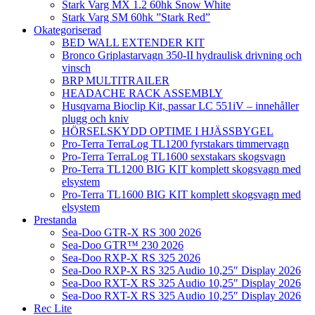
Stark Varg MX 1.2 60hk Snow White
Stark Varg SM 60hk ”Stark Red”
Okategoriserad
BED WALL EXTENDER KIT
Bronco Griplastarvagn 350-II hydraulisk drivning och
vinsch
BRP MULTITRAILER
HEADACHE RACK ASSEMBLY
Husqvarna Bioclip Kit, passar LC 551iV – innehåller
plugg och kniv
HÖRSELSKYDD OPTIME I HJÄSSBYGEL
Pro-Terra TerraLog TL1200 fyrstakars timmervagn
Pro-Terra TerraLog TL1600 sexstakars skogsvagn
Pro-Terra TL1200 BIG KIT komplett skogsvagn med
elsystem
Pro-Terra TL1600 BIG KIT komplett skogsvagn med
elsystem
Prestanda
Sea-Doo GTR-X RS 300 2026
Sea-Doo GTR™ 230 2026
Sea-Doo RXP-X RS 325 2026
Sea-Doo RXP-X RS 325 Audio 10,25″ Display 2026
Sea-Doo RXT-X RS 325 Audio 10,25″ Display 2026
Sea-Doo RXT-X RS 325 Audio 10,25″ Display 2026
Rec Lite