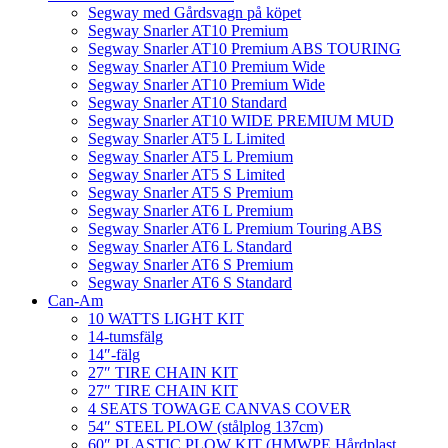
Segway med Gårdsvagn på köpet
Segway Snarler AT10 Premium
Segway Snarler AT10 Premium ABS TOURING
Segway Snarler AT10 Premium Wide
Segway Snarler AT10 Premium Wide
Segway Snarler AT10 Standard
Segway Snarler AT10 WIDE PREMIUM MUD
Segway Snarler AT5 L Limited
Segway Snarler AT5 L Premium
Segway Snarler AT5 S Limited
Segway Snarler AT5 S Premium
Segway Snarler AT6 L Premium
Segway Snarler AT6 L Premium Touring ABS
Segway Snarler AT6 L Standard
Segway Snarler AT6 S Premium
Segway Snarler AT6 S Standard
Can-Am
10 WATTS LIGHT KIT
14-tumsfälg
14″-fälg
27″ TIRE CHAIN KIT
27″ TIRE CHAIN KIT
4 SEATS TOWAGE CANVAS COVER
54″ STEEL PLOW (stålplog 137cm)
60″ PLASTIC PLOW KIT (HMWPE Hårdplast