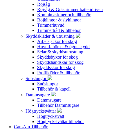
Röjsåg
Röjsåg & Grästrimmer batteridriven
Kombimaskiner och tillbehör
Röjklingor & slyklingor
Trimmerhuvud
Trimmertråd & tillbehör
Skyddskläder & utrustning
Arbetsjackor för skog
Huvud- hörsel & ögonskydd
Selar & skyddsutrustning
Skyddsbyxor för skog
Skyddshandskar för skog
Skyddsskor för skog
Profilkläder & tillbehör
Snöslungor
Snöslungor
Tillbehör & kapell
Dammsugare
Dammsugare
Tillbehör Dammsugare
Högtryckstvättar
Högtryckstvätt
Högtryckstvättar tillbehör
Can-Am Tillbehör