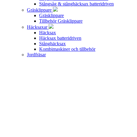
Stångsåg & stånghäcksax batteridriven
Gräsklippare
Gräsklippare
Tillbehör Gräsklippare
Häcksaxar
Häcksax
Häcksax batteridriven
Stånghäcksax
Kombimaskiner och tillbehör
Jordfräsar