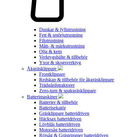
Dunkar & fyllutrustning
Fett & smörjutrustning
Filutrustning
Mått- & märkutrustning
Olja & kem
Verktygsbälte & tillbehör
Yxor & skogsverktyg
Åkgräsklippare
Frontklippare
Redskap & tillbehör för åkgräsklippare
Trädgårdstraktorer
Zero-turn & spakgräsklippare
Batterimaskiner
Batterier & tillbehör
Batterisekatör
Gräsklippare batteridriven
Häcksax batteridriven
Lövblås batteridriven
Motorsåg batteridriven
Röjsåg & Grästrimmer batteridriven