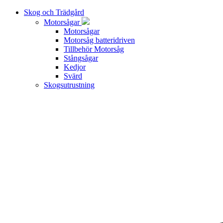
Skog och Trädgård
Motorsågar
Motorsågar
Motorsåg batteridriven
Tillbehör Motorsåg
Stångsågar
Kedjor
Svärd
Skogsutrustning