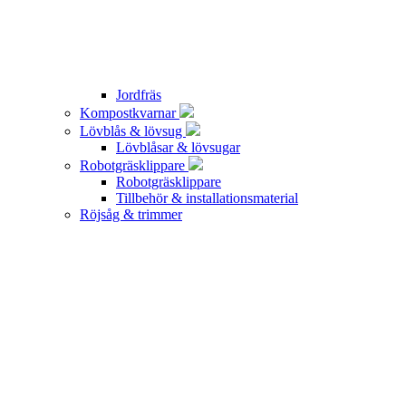
Jordfräs
Kompostkvarnar
Lövblås & lövsug
Lövblåsar & lövsugar
Robotgräsklippare
Robotgräsklippare
Tillbehör & installationsmaterial
Röjsåg & trimmer