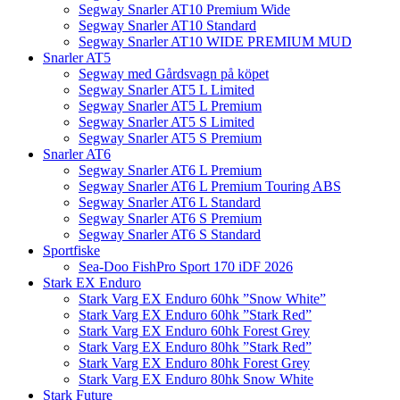
Segway Snarler AT10 Premium Wide
Segway Snarler AT10 Standard
Segway Snarler AT10 WIDE PREMIUM MUD
Snarler AT5
Segway med Gårdsvagn på köpet
Segway Snarler AT5 L Limited
Segway Snarler AT5 L Premium
Segway Snarler AT5 S Limited
Segway Snarler AT5 S Premium
Snarler AT6
Segway Snarler AT6 L Premium
Segway Snarler AT6 L Premium Touring ABS
Segway Snarler AT6 L Standard
Segway Snarler AT6 S Premium
Segway Snarler AT6 S Standard
Sportfiske
Sea-Doo FishPro Sport 170 iDF 2026
Stark EX Enduro
Stark Varg EX Enduro 60hk ”Snow White”
Stark Varg EX Enduro 60hk ”Stark Red”
Stark Varg EX Enduro 60hk Forest Grey
Stark Varg EX Enduro 80hk ”Stark Red”
Stark Varg EX Enduro 80hk Forest Grey
Stark Varg EX Enduro 80hk Snow White
Stark Future