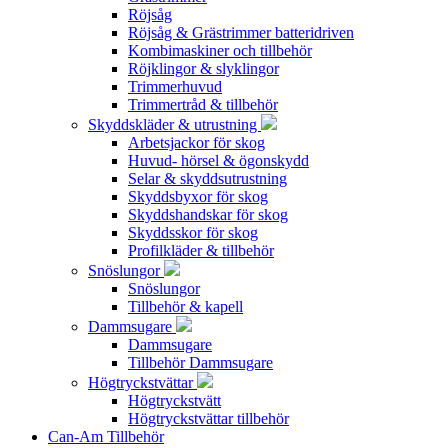
Röjsåg
Röjsåg & Grästrimmer batteridriven
Kombimaskiner och tillbehör
Röjklingor & slyklingor
Trimmerhuvud
Trimmertråd & tillbehör
Skyddskläder & utrustning
Arbetsjackor för skog
Huvud- hörsel & ögonskydd
Selar & skyddsutrustning
Skyddsbyxor för skog
Skyddshandskar för skog
Skyddsskor för skog
Profilkläder & tillbehör
Snöslungor
Snöslungor
Tillbehör & kapell
Dammsugare
Dammsugare
Tillbehör Dammsugare
Högtryckstvättar
Högtryckstvätt
Högtryckstvättar tillbehör
Can-Am Tillbehör