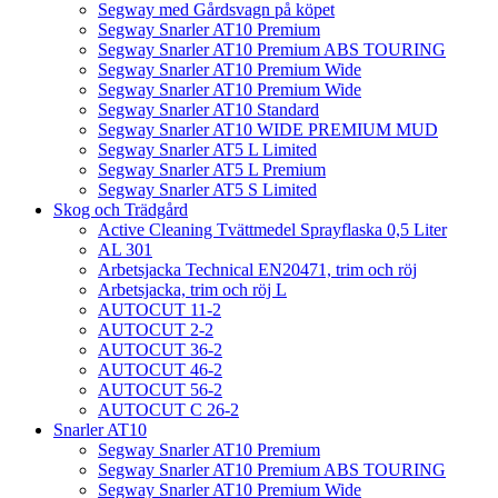
Segway med Gårdsvagn på köpet
Segway Snarler AT10 Premium
Segway Snarler AT10 Premium ABS TOURING
Segway Snarler AT10 Premium Wide
Segway Snarler AT10 Premium Wide
Segway Snarler AT10 Standard
Segway Snarler AT10 WIDE PREMIUM MUD
Segway Snarler AT5 L Limited
Segway Snarler AT5 L Premium
Segway Snarler AT5 S Limited
Skog och Trädgård
Active Cleaning Tvättmedel Sprayflaska 0,5 Liter
AL 301
Arbetsjacka Technical EN20471, trim och röj
Arbetsjacka, trim och röj L
AUTOCUT 11-2
AUTOCUT 2-2
AUTOCUT 36-2
AUTOCUT 46-2
AUTOCUT 56-2
AUTOCUT C 26-2
Snarler AT10
Segway Snarler AT10 Premium
Segway Snarler AT10 Premium ABS TOURING
Segway Snarler AT10 Premium Wide