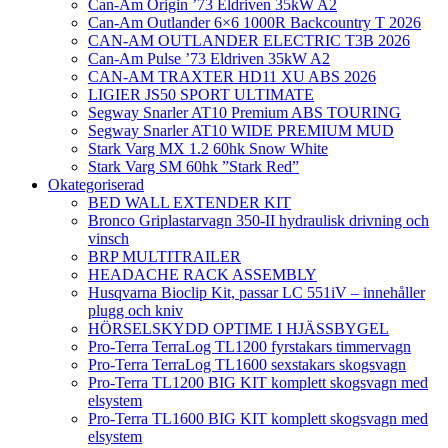
Can-Am Origin ’73 Eldriven 35kW A2
Can-Am Outlander 6×6 1000R Backcountry T 2026
CAN-AM OUTLANDER ELECTRIC T3B 2026
Can-Am Pulse ’73 Eldriven 35kW A2
CAN-AM TRAXTER HD11 XU ABS 2026
LIGIER JS50 SPORT ULTIMATE
Segway Snarler AT10 Premium ABS TOURING
Segway Snarler AT10 WIDE PREMIUM MUD
Stark Varg MX 1.2 60hk Snow White
Stark Varg SM 60hk ”Stark Red”
Okategoriserad
BED WALL EXTENDER KIT
Bronco Griplastarvagn 350-II hydraulisk drivning och
vinsch
BRP MULTITRAILER
HEADACHE RACK ASSEMBLY
Husqvarna Bioclip Kit, passar LC 551iV – innehåller
plugg och kniv
HÖRSELSKYDD OPTIME I HJÄSSBYGEL
Pro-Terra TerraLog TL1200 fyrstakars timmervagn
Pro-Terra TerraLog TL1600 sexstakars skogsvagn
Pro-Terra TL1200 BIG KIT komplett skogsvagn med
elsystem
Pro-Terra TL1600 BIG KIT komplett skogsvagn med
elsystem