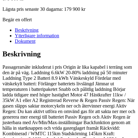
Lägsta pris senaste 30 dagarna:
179 900
kr
Begär en offert
Beskrivning
Ytterligare information
Dokument
Beskrivning
Passagerarsäte inkluderat i pris Origin är lika kapabel i terräng som
den är på väg. Laddning 6.6kW 20-80% laddning på 50 minuter
Laddning Type 2 Batteri 8.9 kWh Vätskeskyld Fördelar med
vätskekylt batteri: Förlänger batteriets livslängd Jämnar ut
temperaturen i batteripaketet Snabb och pålitlig laddning Börjar
ladda tidigare med högre hastighet Motor 47 Hästkrafter 11kw /
35kW A1 eller A2 Registrerad Reverse & Regen Passiv Regen: När
gasen släpps saktar motorcykeln ner och återvinner energi Aktiv
Regen: Du kan aktivt utföra en omvänd gas för att sakta ner mer och
generera mer energi till batteriet Passiv Regen och Aktiv Regen är
justerbara med Av/Min/Max-inställningar Backfunktion genom att
hålla in startknappen och vrida gasreglaget framåt Räckvidd:
Kombinerad / WMTC 115km Stadskörning 145km Kraft: