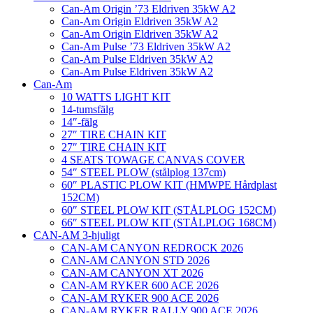
Can-Am Origin ’73 Eldriven 35kW A2
Can-Am Origin Eldriven 35kW A2
Can-Am Origin Eldriven 35kW A2
Can-Am Pulse ’73 Eldriven 35kW A2
Can-Am Pulse Eldriven 35kW A2
Can-Am Pulse Eldriven 35kW A2
Can-Am
10 WATTS LIGHT KIT
14-tumsfälg
14″-fälg
27″ TIRE CHAIN KIT
27″ TIRE CHAIN KIT
4 SEATS TOWAGE CANVAS COVER
54″ STEEL PLOW (stålplog 137cm)
60″ PLASTIC PLOW KIT (HMWPE Hårdplast
152CM)
60″ STEEL PLOW KIT (STÅLPLOG 152CM)
66″ STEEL PLOW KIT (STÅLPLOG 168CM)
CAN-AM 3-hjuligt
CAN-AM CANYON REDROCK 2026
CAN-AM CANYON STD 2026
CAN-AM CANYON XT 2026
CAN-AM RYKER 600 ACE 2026
CAN-AM RYKER 900 ACE 2026
CAN-AM RYKER RALLY 900 ACE 2026