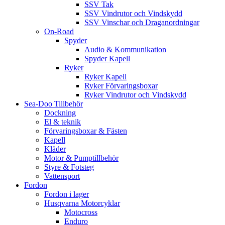
SSV Tak
SSV Vindrutor och Vindskydd
SSV Vinschar och Draganordningar
On-Road
Spyder
Audio & Kommunikation
Spyder Kapell
Ryker
Ryker Kapell
Ryker Förvaringsboxar
Ryker Vindrutor och Vindskydd
Sea-Doo Tillbehör
Dockning
El & teknik
Förvaringsboxar & Fästen
Kapell
Kläder
Motor & Pumptillbehör
Styre & Fotsteg
Vattensport
Fordon
Fordon i lager
Husqvarna Motorcyklar
Motocross
Enduro