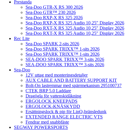
Prestanda
Sea-Doo GTR-X RS 300 2026
Sea-Doo GTR™ 230 2026
Sea-Doo RXP-X RS 325 2026
Sea-Doo RXP-X RS 325 Audio 10,25″ Display 2026
Sea-Doo RXT-X RS 325 Audio 10,25″ Display 2026
Sea-Doo RXT-X RS 325 Audio 10,25″ Display 2026
Rec Lite
Sea-Doo SPARK 2-sits 2026
Sea-Doo SPARK TRIXX™ 1-sits 2026
Sea-Doo SPARK TRIXX™ 1-sits 2026
SEA-DOO SPARK TRIXX™ 3-sits 2026
SEA-DOO SPARK TRIXX™ 3-sits 2026
Sea-Doo
12V uttag med monteringsdetaljer
AUX CABLE AND BATTERY SUPPORT KIT
Bolt-On lastremmar med spärrmekanism 295100737
CTEK BRP 5.0 Laddare
Dragögla för vattenskidåkning
ERGOLOCK KNEEPADS
ERGOLOCK-KNÄSKYDD
Ersättningslock & pip för LinQ-bränsledunk
EXTENDED RANGE ELECTRIC VTS
Fendrar med snabbfäste
SEGWAY POWERSPORTS