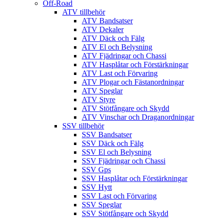
Off-Road
ATV tillbehör
ATV Bandsatser
ATV Dekaler
ATV Däck och Fälg
ATV El och Belysning
ATV Fjädringar och Chassi
ATV Hasplåtar och Förstärkningar
ATV Last och Förvaring
ATV Plogar och Fästanordningar
ATV Speglar
ATV Styre
ATV Stötfångare och Skydd
ATV Vinschar och Draganordningar
SSV tillbehör
SSV Bandsatser
SSV Däck och Fälg
SSV El och Belysning
SSV Fjädringar och Chassi
SSV Gps
SSV Hasplåtar och Förstärkningar
SSV Hytt
SSV Last och Förvaring
SSV Speglar
SSV Stötfångare och Skydd