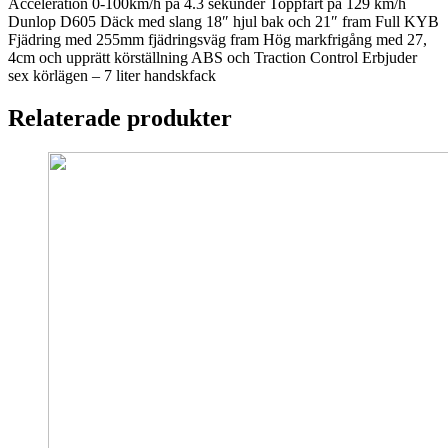
Acceleration 0-100km/h på 4.3 sekunder Toppfart på 129 km/h
Dunlop D605 Däck med slang 18″ hjul bak och 21″ fram Full KYB
Fjädring med 255mm fjädringsväg fram Hög markfrigång med 27,
4cm och upprätt körställning ABS och Traction Control Erbjuder
sex körlägen – 7 liter handskfack
Relaterade produkter