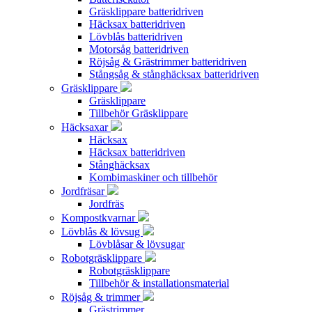
Gräsklippare batteridriven
Häcksax batteridriven
Lövblås batteridriven
Motorsåg batteridriven
Röjsåg & Grästrimmer batteridriven
Stångsåg & stånghäcksax batteridriven
Gräsklippare
Gräsklippare
Tillbehör Gräsklippare
Häcksaxar
Häcksax
Häcksax batteridriven
Stånghäcksax
Kombimaskiner och tillbehör
Jordfräsar
Jordfräs
Kompostkvarnar
Lövblås & lövsug
Lövblåsar & lövsugar
Robotgräsklippare
Robotgräsklippare
Tillbehör & installationsmaterial
Röjsåg & trimmer
Grästrimmer