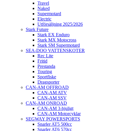
Travel
Naked
Supermotard
Electric
Utförsäljning 2025/2026
Stark Future
Stark EX Enduro
Stark MX Motocross
Stark SM Supermotard
SEA-DOO VATTENSKOTER
Rec Lite
Fritid
Prestanda
Touring
Sportfiske
Dragsporter
CAN-AM OFFROAD
CAN-AM ATV
CAN-AM SSV
CAN-AM ONROAD
CAN-AM 3-hjuligt
CAN-AM Motorcyklar
SEGWAY POWERSPORTS
Snarler AT5 500cc
Snarler AT6 570cc