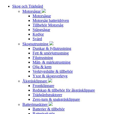
Skog och Trädgård
Motorsågar
Motorsågar
Motorsåg batteridriven
Tillbehör Motorsåg
Stångsågar
Kedjor
Svärd
Skogsutrustning
Dunkar & fyllutrustning
Fett & smörjutrustning
Filutrustning
Mått- & märkutrustning
Olja & kem
Verktygsbälte & tillbehör
Yxor & skogsverktyg
Åkgräsklippare
Frontklippare
Redskap & tillbehör för åkgräsklippare
Trädgårdstraktorer
Zero-turn & spakgräsklippare
Batterimaskiner
Batterier & tillbehör
Batterisekatör