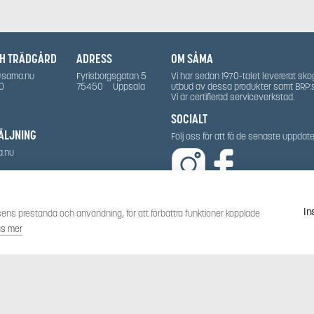
CH TRÄDGÅRD
ADRESS
OM SÅMA
@sama.nu
Fyrisborgsgatan 5
Vi har sedan 1970-talet levererat sko
0
75450
Uppsala
utbud av dessa produkter samt BRP:
Vi är certifierad serviceverkstad.
SOCIALT
ÄLJNING
Följ oss för att få de senaste uppda
a.nu
In
ens prestanda och användning, för att förbättra funktioner kopplade
äs mer