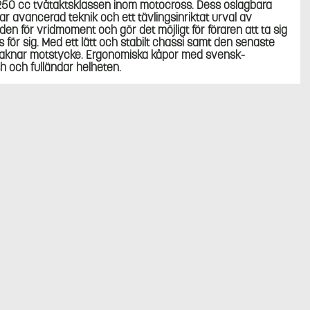
a 250 cc tvåtaktsklassen inom motocross. Dess oslagbara
 avancerad teknik och ett tävlingsinriktat urval av
n för vridmoment och gör det möjligt för föraren att ta sig
 för sig. Med ett lätt och stabilt chassi samt den senaste
saknar motstycke. Ergonomiska kåpor med svensk-
sh och fulländar helheten.