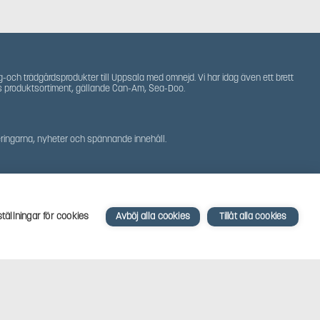
g-och trädgårdsprodukter till Uppsala med omnejd. Vi har idag även ett brett
s produktsortiment, gällande Can-Am, Sea-Doo.
teringarna, nyheter och spännande innehåll.
ställningar för cookies
Avböj alla cookies
Tillåt alla cookies
Powered by
Mirva Webb Uppsala