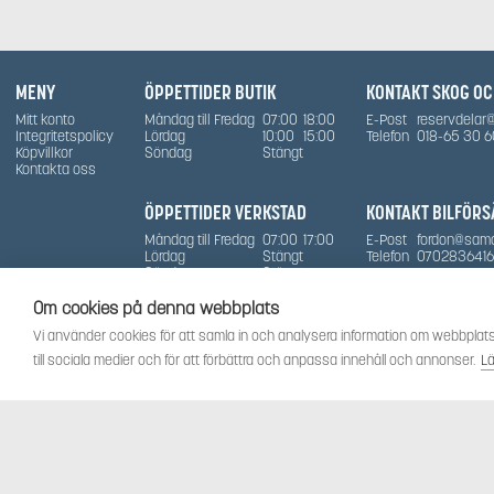
MENY
ÖPPETTIDER BUTIK
KONTAKT SKOG O
Mitt konto
Måndag till Fredag
07:00
18:00
E-Post
reservdelar
Integritetspolicy
Lördag
10:00
15:00
Telefon
018-65 30 6
Köpvillkor
Söndag
Stängt
Kontakta oss
ÖPPETTIDER VERKSTAD
KONTAKT BILFÖRS
Måndag till Fredag
07:00
17:00
E-Post
fordon@sam
Lördag
Stängt
Telefon
0702836416
Söndag
Stängt
Om cookies på denna webbplats
Vi använder cookies för att samla in och analysera information om webbplats
till sociala medier och för att förbättra och anpassa innehåll och annonser.
L
Såma
- © 2026