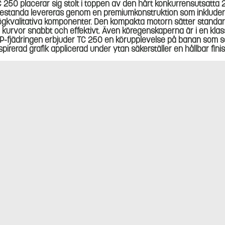
 250 placerar sig stolt i toppen av den hårt konkurrensutsatt
estanda levereras genom en premiumkonstruktion som inkluderar
gkvalitativa komponenter. Den kompakta motorn sätter standarde
 kurvor snabbt och effektivt. Även köregenskaperna är i en klass
-fjädringen erbjuder TC 250 en körupplevelse på banan som 
spirerad grafik applicerad under ytan säkerställer en hållbar fini