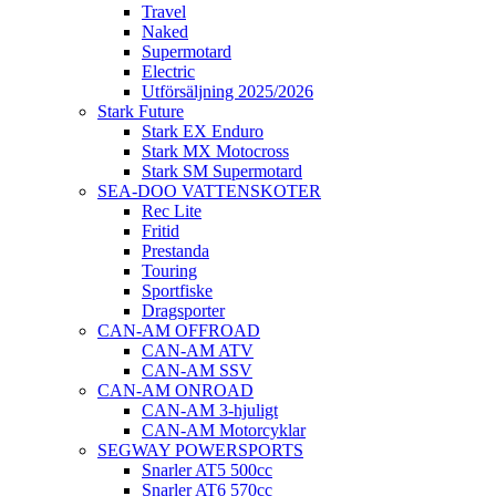
Travel
Naked
Supermotard
Electric
Utförsäljning 2025/2026
Stark Future
Stark EX Enduro
Stark MX Motocross
Stark SM Supermotard
SEA-DOO VATTENSKOTER
Rec Lite
Fritid
Prestanda
Touring
Sportfiske
Dragsporter
CAN-AM OFFROAD
CAN-AM ATV
CAN-AM SSV
CAN-AM ONROAD
CAN-AM 3-hjuligt
CAN-AM Motorcyklar
SEGWAY POWERSPORTS
Snarler AT5 500cc
Snarler AT6 570cc