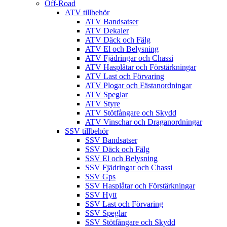
Off-Road
ATV tillbehör
ATV Bandsatser
ATV Dekaler
ATV Däck och Fälg
ATV El och Belysning
ATV Fjädringar och Chassi
ATV Hasplåtar och Förstärkningar
ATV Last och Förvaring
ATV Plogar och Fästanordningar
ATV Speglar
ATV Styre
ATV Stötfångare och Skydd
ATV Vinschar och Draganordningar
SSV tillbehör
SSV Bandsatser
SSV Däck och Fälg
SSV El och Belysning
SSV Fjädringar och Chassi
SSV Gps
SSV Hasplåtar och Förstärkningar
SSV Hytt
SSV Last och Förvaring
SSV Speglar
SSV Stötfångare och Skydd