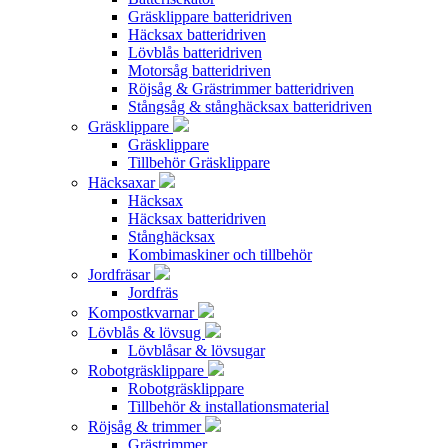
Gräsklippare batteridriven
Häcksax batteridriven
Lövblås batteridriven
Motorsåg batteridriven
Röjsåg & Grästrimmer batteridriven
Stångsåg & stånghäcksax batteridriven
Gräsklippare
Gräsklippare
Tillbehör Gräsklippare
Häcksaxar
Häcksax
Häcksax batteridriven
Stånghäcksax
Kombimaskiner och tillbehör
Jordfräsar
Jordfräs
Kompostkvarnar
Lövblås & lövsug
Lövblåsar & lövsugar
Robotgräsklippare
Robotgräsklippare
Tillbehör & installationsmaterial
Röjsåg & trimmer
Grästrimmer