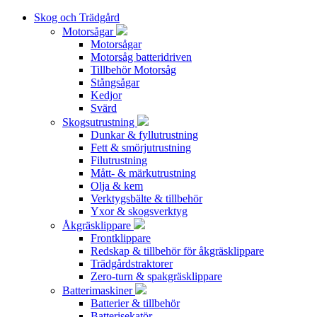
Skog och Trädgård
Motorsågar
Motorsågar
Motorsåg batteridriven
Tillbehör Motorsåg
Stångsågar
Kedjor
Svärd
Skogsutrustning
Dunkar & fyllutrustning
Fett & smörjutrustning
Filutrustning
Mått- & märkutrustning
Olja & kem
Verktygsbälte & tillbehör
Yxor & skogsverktyg
Åkgräsklippare
Frontklippare
Redskap & tillbehör för åkgräsklippare
Trädgårdstraktorer
Zero-turn & spakgräsklippare
Batterimaskiner
Batterier & tillbehör
Batterisekatör