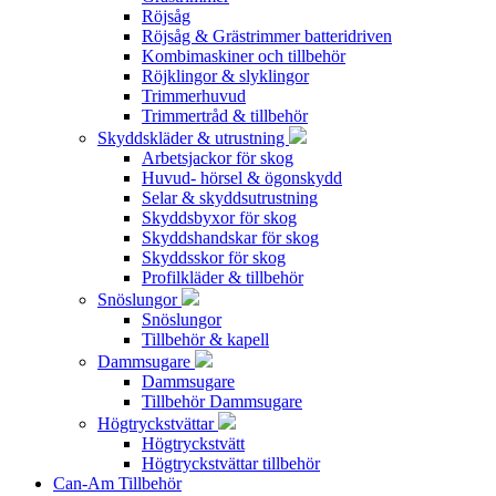
Röjsåg
Röjsåg & Grästrimmer batteridriven
Kombimaskiner och tillbehör
Röjklingor & slyklingor
Trimmerhuvud
Trimmertråd & tillbehör
Skyddskläder & utrustning
Arbetsjackor för skog
Huvud- hörsel & ögonskydd
Selar & skyddsutrustning
Skyddsbyxor för skog
Skyddshandskar för skog
Skyddsskor för skog
Profilkläder & tillbehör
Snöslungor
Snöslungor
Tillbehör & kapell
Dammsugare
Dammsugare
Tillbehör Dammsugare
Högtryckstvättar
Högtryckstvätt
Högtryckstvättar tillbehör
Can-Am Tillbehör