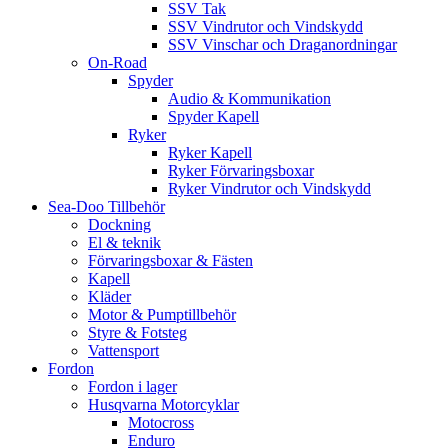
SSV Tak
SSV Vindrutor och Vindskydd
SSV Vinschar och Draganordningar
On-Road
Spyder
Audio & Kommunikation
Spyder Kapell
Ryker
Ryker Kapell
Ryker Förvaringsboxar
Ryker Vindrutor och Vindskydd
Sea-Doo Tillbehör
Dockning
El & teknik
Förvaringsboxar & Fästen
Kapell
Kläder
Motor & Pumptillbehör
Styre & Fotsteg
Vattensport
Fordon
Fordon i lager
Husqvarna Motorcyklar
Motocross
Enduro