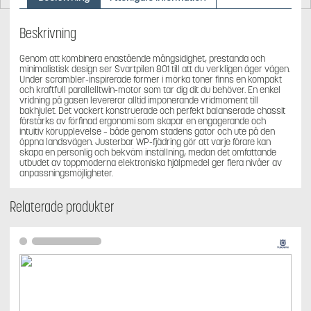
Beskrivning
Genom att kombinera enastående mångsidighet, prestanda och
minimalistisk design ser Svartpilen 801 till att du verkligen äger vägen.
Under scrambler-inspirerade former i mörka toner finns en kompakt
och kraftfull parallelltwin-motor som tar dig dit du behöver. En enkel
vridning på gasen levererar alltid imponerande vridmoment till
bakhjulet. Det vackert konstruerade och perfekt balanserade chassit
förstärks av förfinad ergonomi som skapar en engagerande och
intuitiv körupplevelse – både genom stadens gator och ute på den
öppna landsvägen. Justerbar WP-fjädring gör att varje förare kan
skapa en personlig och bekväm inställning, medan det omfattande
utbudet av toppmoderna elektroniska hjälpmedel ger flera nivåer av
anpassningsmöjligheter.
Relaterade produkter