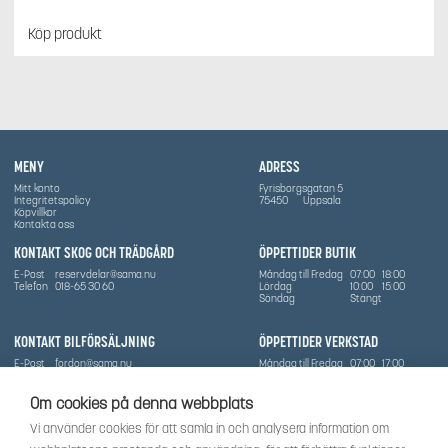
Köp produkt
MENY
ADRESS
Mitt konto
Fyrisborgsgatan 5
Integritetspolicy
75450
Uppsala
Köpvillkor
Kontakta oss
KONTAKT SKOG OCH TRÄDGÅRD
ÖPPETTIDER BUTIK
E-Post
reservdelar@sama.nu
Måndag till Fredag
07:00
18:00
Telefon
018-65 30 60
Lördag
10:00
15:00
Söndag
Stängt
KONTAKT BILFÖRSÄLJNING
ÖPPETTIDER VERKSTAD
E-Post
fordon@sama.nu
Måndag till Fredag
07:00
17:00
Telefon
0702836416
Lördag
Stängt
Söndag
Stängt
Om cookies på denna webbplats
OM SÅMA
Vi använder cookies för att samla in och analysera information om
Vi har sedan 1970-talet levererat skog-och trädgårdsprodukter till Uppsala med omnejd. Vi