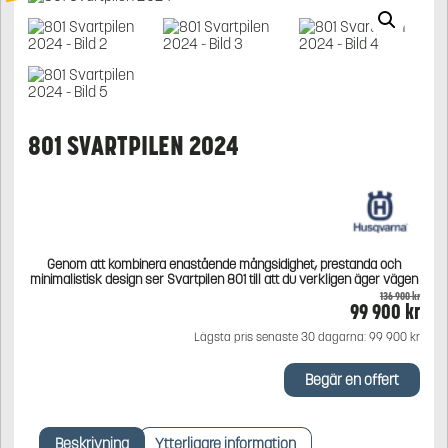
801 SVARTPILEN 2024
Genom att kombinera enastående mångsidighet, prestanda och
minimalistisk design ser Svartpilen 801 till att du verkligen äger vägen
136 900
kr
Det
99 900
kr
Det
ursprungliga
nuv
Lägsta pris senaste 30 dagarna:
99 900
kr
priset
pris
var:
är:
136
99
Begär en offert
900 kr.
900 
Beskrivning
Ytterligare information