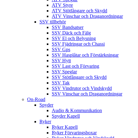
ATV Styre
ATV Stötfångare och Skydd
ATV Vinschar och Draganordningar
SSV tillbehör
SSV Bandsatser
SSV Däck och Fälg
SSV El och Belysning
SSV Fjädringar och Chassi
SSV Gps
SSV Hasplåtar och Förstärkningar
SSV Hytt
SSV Last och Förvaring
SSV Speglar
SSV Stötfångare och Skydd
SSV Tak
SSV Vindrutor och Vindskydd
SSV Vinschar och Draganordningar
On-Road
Spyder
Audio & Kommunikation
Spyder Kapell
Ryker
Ryker Kapell
Ryker Förvaringsboxar