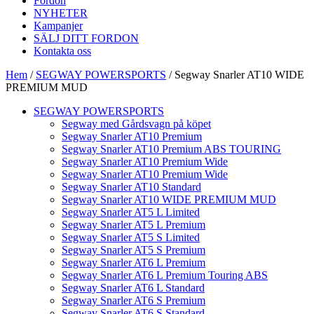
Fordon
NYHETER
Kampanjer
SÄLJ DITT FORDON
Kontakta oss
Hem
/
SEGWAY POWERSPORTS
/ Segway Snarler AT10 WIDE
PREMIUM MUD
SEGWAY POWERSPORTS
Segway med Gårdsvagn på köpet
Segway Snarler AT10 Premium
Segway Snarler AT10 Premium ABS TOURING
Segway Snarler AT10 Premium Wide
Segway Snarler AT10 Premium Wide
Segway Snarler AT10 Standard
Segway Snarler AT10 WIDE PREMIUM MUD
Segway Snarler AT5 L Limited
Segway Snarler AT5 L Premium
Segway Snarler AT5 S Limited
Segway Snarler AT5 S Premium
Segway Snarler AT6 L Premium
Segway Snarler AT6 L Premium Touring ABS
Segway Snarler AT6 L Standard
Segway Snarler AT6 S Premium
Segway Snarler AT6 S Standard