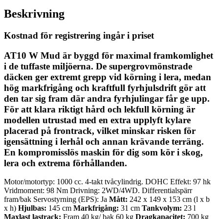
Beskrivning
Kostnad för registrering ingår i priset
AT10 W Mud
är byggd för maximal framkomlighet
i de tuffaste miljöerna. De supergrovmönstrade
däcken ger extremt grepp vid körning i lera, medan
hög markfrigång och kraftfull fyrhjulsdrift gör att
den tar sig fram där andra fyrhjulingar får ge upp.
För att klara riktigt hård och lekfull körning är
modellen utrustad med en extra upplyft kylare
placerad på frontrack, vilket minskar risken för
igensättning i lerhål och annan krävande terräng.
En kompromisslös maskin för dig som kör i skog,
lera och extrema förhållanden.
Motor/motortyp: 1000 cc. 4-takt tvåcylindrig. DOHC Effekt: 97 hk
Vridmoment: 98 Nm Drivning: 2WD/4WD. Differentialspärr
fram/bak Servostyrning (EPS): Ja
Mått:
242 x 149 x 153 cm (l x b
x h)
Hjulbas:
145 cm
Markfrigång:
31 cm
Tankvolym:
23 l
Maxlast lastrack:
Fram 40 kg/ bak 60 kg
Dragkapacitet:
700 kg