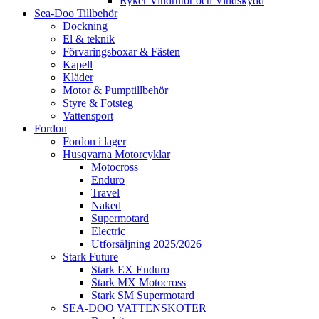
Ryker Vindrutor och Vindskydd
Sea-Doo Tillbehör
Dockning
El & teknik
Förvaringsboxar & Fästen
Kapell
Kläder
Motor & Pumptillbehör
Styre & Fotsteg
Vattensport
Fordon
Fordon i lager
Husqvarna Motorcyklar
Motocross
Enduro
Travel
Naked
Supermotard
Electric
Utförsäljning 2025/2026
Stark Future
Stark EX Enduro
Stark MX Motocross
Stark SM Supermotard
SEA-DOO VATTENSKOTER