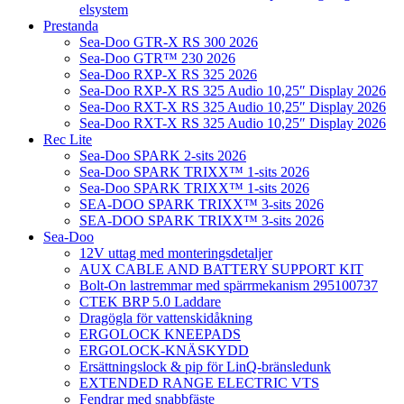
elsystem
Prestanda
Sea-Doo GTR-X RS 300 2026
Sea-Doo GTR™ 230 2026
Sea-Doo RXP-X RS 325 2026
Sea-Doo RXP-X RS 325 Audio 10,25″ Display 2026
Sea-Doo RXT-X RS 325 Audio 10,25″ Display 2026
Sea-Doo RXT-X RS 325 Audio 10,25″ Display 2026
Rec Lite
Sea-Doo SPARK 2-sits 2026
Sea-Doo SPARK TRIXX™ 1-sits 2026
Sea-Doo SPARK TRIXX™ 1-sits 2026
SEA-DOO SPARK TRIXX™ 3-sits 2026
SEA-DOO SPARK TRIXX™ 3-sits 2026
Sea-Doo
12V uttag med monteringsdetaljer
AUX CABLE AND BATTERY SUPPORT KIT
Bolt-On lastremmar med spärrmekanism 295100737
CTEK BRP 5.0 Laddare
Dragögla för vattenskidåkning
ERGOLOCK KNEEPADS
ERGOLOCK-KNÄSKYDD
Ersättningslock & pip för LinQ-bränsledunk
EXTENDED RANGE ELECTRIC VTS
Fendrar med snabbfäste