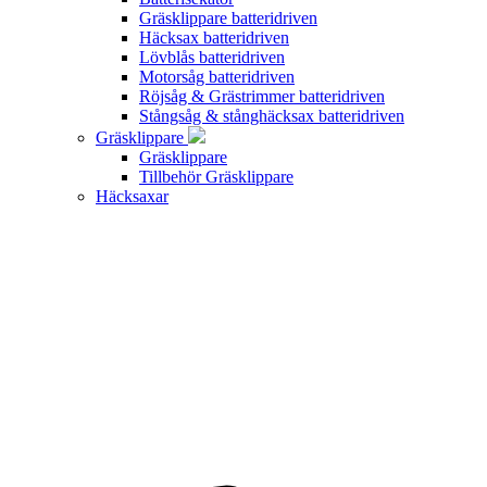
Gräsklippare batteridriven
Häcksax batteridriven
Lövblås batteridriven
Motorsåg batteridriven
Röjsåg & Grästrimmer batteridriven
Stångsåg & stånghäcksax batteridriven
Gräsklippare
Gräsklippare
Tillbehör Gräsklippare
Häcksaxar