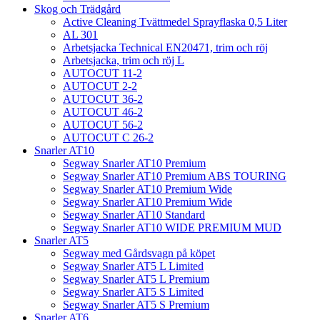
Skog och Trädgård
Active Cleaning Tvättmedel Sprayflaska 0,5 Liter
AL 301
Arbetsjacka Technical EN20471, trim och röj
Arbetsjacka, trim och röj L
AUTOCUT 11-2
AUTOCUT 2-2
AUTOCUT 36-2
AUTOCUT 46-2
AUTOCUT 56-2
AUTOCUT C 26-2
Snarler AT10
Segway Snarler AT10 Premium
Segway Snarler AT10 Premium ABS TOURING
Segway Snarler AT10 Premium Wide
Segway Snarler AT10 Premium Wide
Segway Snarler AT10 Standard
Segway Snarler AT10 WIDE PREMIUM MUD
Snarler AT5
Segway med Gårdsvagn på köpet
Segway Snarler AT5 L Limited
Segway Snarler AT5 L Premium
Segway Snarler AT5 S Limited
Segway Snarler AT5 S Premium
Snarler AT6