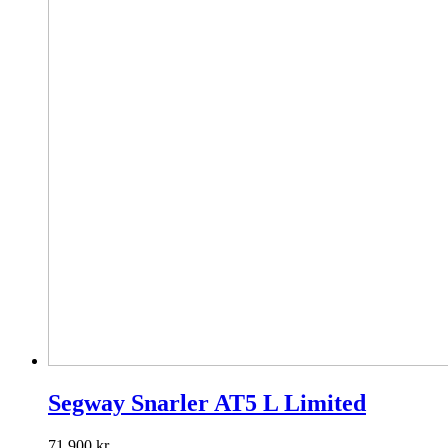
Segway Snarler AT5 L Limited
71 900
kr