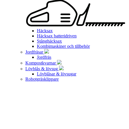
Häcksax
Häcksax batteridriven
Stånghäcksax
Kombimaskiner och tillbehör
Jordfräsar
Jordfräs
Kompostkvarnar
Lövblås & lövsug
Lövblåsar & lövsugar
Robotgräsklippare