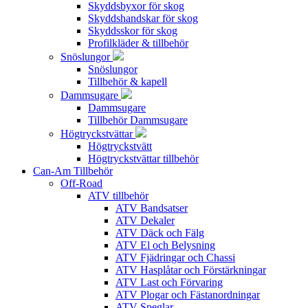
Skyddsbyxor för skog
Skyddshandskar för skog
Skyddsskor för skog
Profilkläder & tillbehör
Snöslungor
Snöslungor
Tillbehör & kapell
Dammsugare
Dammsugare
Tillbehör Dammsugare
Högtryckstvättar
Högtryckstvätt
Högtryckstvättar tillbehör
Can-Am Tillbehör
Off-Road
ATV tillbehör
ATV Bandsatser
ATV Dekaler
ATV Däck och Fälg
ATV El och Belysning
ATV Fjädringar och Chassi
ATV Hasplåtar och Förstärkningar
ATV Last och Förvaring
ATV Plogar och Fästanordningar
ATV Speglar