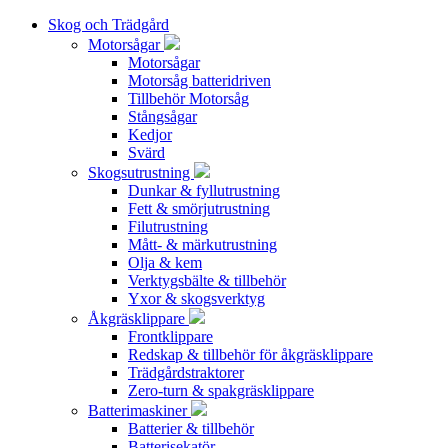
Skog och Trädgård
Motorsågar
Motorsågar
Motorsåg batteridriven
Tillbehör Motorsåg
Stångsågar
Kedjor
Svärd
Skogsutrustning
Dunkar & fyllutrustning
Fett & smörjutrustning
Filutrustning
Mått- & märkutrustning
Olja & kem
Verktygsbälte & tillbehör
Yxor & skogsverktyg
Åkgräsklippare
Frontklippare
Redskap & tillbehör för åkgräsklippare
Trädgårdstraktorer
Zero-turn & spakgräsklippare
Batterimaskiner
Batterier & tillbehör
Batterisekatör