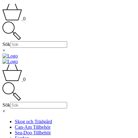
0
Sök
×
0
Sök
×
Skog och Trädgård
Can-Am Tillbehör
Sea-Doo Tillbehör