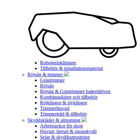
Robotgräsklippare
Tillbehör & installationsmaterial
Röjsåg & trimmer
Grästrimmer
Röjsåg
Röjsåg & Grästrimmer batteridriven
Kombimaskiner och tillbehör
Röjklingor & slyklingor
Trimmerhuvud
Trimmertråd & tillbehör
Skyddskläder & utrustning
Arbetsjackor för skog
Huvud- hörsel & ögonskydd
Selar & skyddsutrustning