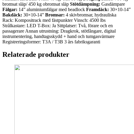
bromsat släp/ 450 kg obromsat släp
Stötdämpning:
Gasdämpare
Fälgar:
14” aluminiumfälgar med beadlock
Framdäck:
30×10-14”
Bakdäck:
30×10-14”
Bromsar:
4 skivbromsar, hydrauliska
Rack: Kompositrack med fästpunkter Vinsch: 4500 lbs
Strålkastare: LED T-Box: Ja Sittplatser: Två, förare och en
passagerare Annan utrustning: Dragkrok, stötfångare, digital
instrumentering, handtagsskydd + hand och tumgasvärmare
Registreringsformer: T3A / T3B 3 års fabriksgaranti
Relaterade produkter