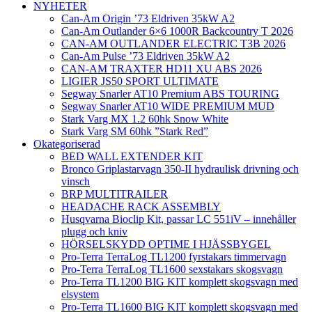
NYHETER
Can-Am Origin ’73 Eldriven 35kW A2
Can-Am Outlander 6×6 1000R Backcountry T 2026
CAN-AM OUTLANDER ELECTRIC T3B 2026
Can-Am Pulse ’73 Eldriven 35kW A2
CAN-AM TRAXTER HD11 XU ABS 2026
LIGIER JS50 SPORT ULTIMATE
Segway Snarler AT10 Premium ABS TOURING
Segway Snarler AT10 WIDE PREMIUM MUD
Stark Varg MX 1.2 60hk Snow White
Stark Varg SM 60hk ”Stark Red”
Okategoriserad
BED WALL EXTENDER KIT
Bronco Griplastarvagn 350-II hydraulisk drivning och
vinsch
BRP MULTITRAILER
HEADACHE RACK ASSEMBLY
Husqvarna Bioclip Kit, passar LC 551iV – innehåller
plugg och kniv
HÖRSELSKYDD OPTIME I HJÄSSBYGEL
Pro-Terra TerraLog TL1200 fyrstakars timmervagn
Pro-Terra TerraLog TL1600 sexstakars skogsvagn
Pro-Terra TL1200 BIG KIT komplett skogsvagn med
elsystem
Pro-Terra TL1600 BIG KIT komplett skogsvagn med