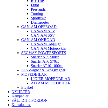
Rec Lite
Fritid
Prestanda
Touring
Sportfiske
Dragsporter
CAN-AM OFFROAD
CAN-AM ATV
CAN-AM SSV
CAN-AM ONROAD
CAN-AM 3-hjuligt
CAN-AM Motorcyklar
SEGWAY POWERSPORTS
Snarler AT5 500cc
Snarler AT6 570cc
Snarler AT10 1000cc
ATV-Vagnar & Skogsvagnar
MOPEDBILAR
LIGIER MOPEDBILAR
AIXAM MOPEDBILAR
Elcykel
NYHETER
Kampanjer
SÄLJ DITT FORDON
Kontakta oss