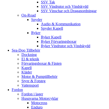
SSV Tak
SSV Vindrutor och Vindskydd
SSV Vinschar och Draganordningar
On-Road
Spyder
Audio & Kommunikation
Spyder Kapell
Ryker
Ryker Kapell
Ryker Förvaringsboxar
Ryker Vindrutor och Vindskydd
Sea-Doo Tillbehör
Dockning
El & teknik
Förvaringsboxar & Fästen
Kapell
Kläder
Motor & Pumptillbehör
Styre & Fotsteg
Vattensport
Fordon
Fordon i lager
Husqvarna Motorcyklar
Motocross
Enduro