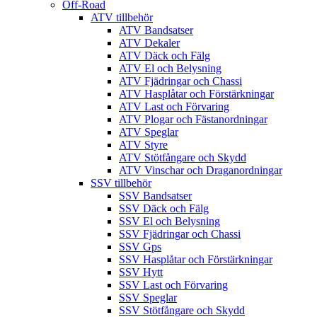
Off-Road
ATV tillbehör
ATV Bandsatser
ATV Dekaler
ATV Däck och Fälg
ATV El och Belysning
ATV Fjädringar och Chassi
ATV Hasplåtar och Förstärkningar
ATV Last och Förvaring
ATV Plogar och Fästanordningar
ATV Speglar
ATV Styre
ATV Stötfångare och Skydd
ATV Vinschar och Draganordningar
SSV tillbehör
SSV Bandsatser
SSV Däck och Fälg
SSV El och Belysning
SSV Fjädringar och Chassi
SSV Gps
SSV Hasplåtar och Förstärkningar
SSV Hytt
SSV Last och Förvaring
SSV Speglar
SSV Stötfångare och Skydd