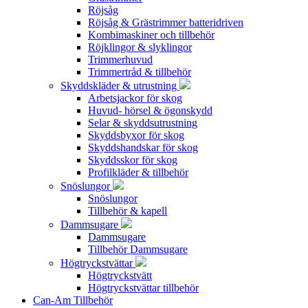
Röjsåg
Röjsåg & Grästrimmer batteridriven
Kombimaskiner och tillbehör
Röjklingor & slyklingor
Trimmerhuvud
Trimmertråd & tillbehör
Skyddskläder & utrustning
Arbetsjackor för skog
Huvud- hörsel & ögonskydd
Selar & skyddsutrustning
Skyddsbyxor för skog
Skyddshandskar för skog
Skyddsskor för skog
Profilkläder & tillbehör
Snöslungor
Snöslungor
Tillbehör & kapell
Dammsugare
Dammsugare
Tillbehör Dammsugare
Högtryckstvättar
Högtryckstvätt
Högtryckstvättar tillbehör
Can-Am Tillbehör