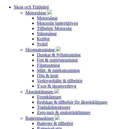
Skog och Trädgård
Motorsågar
Motorsågar
Motorsåg batteridriven
Tillbehör Motorsåg
Stångsågar
Kedjor
Svärd
Skogsutrustning
Dunkar & fyllutrustning
Fett & smörjutrustning
Filutrustning
Mått- & märkutrustning
Olja & kem
Verktygsbälte & tillbehör
Yxor & skogsverktyg
Åkgräsklippare
Frontklippare
Redskap & tillbehör för åkgräsklippare
Trädgårdstraktorer
Zero-turn & spakgräsklippare
Batterimaskiner
Batterier & tillbehör
Batterisekatör