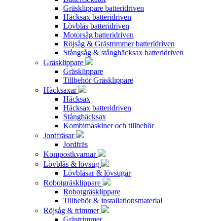
Gräsklippare batteridriven
Häcksax batteridriven
Lövblås batteridriven
Motorsåg batteridriven
Röjsåg & Grästrimmer batteridriven
Stångsåg & stånghäcksax batteridriven
Gräsklippare
Gräsklippare
Tillbehör Gräsklippare
Häcksaxar
Häcksax
Häcksax batteridriven
Stånghäcksax
Kombimaskiner och tillbehör
Jordfräsar
Jordfräs
Kompostkvarnar
Lövblås & lövsug
Lövblåsar & lövsugar
Robotgräsklippare
Robotgräsklippare
Tillbehör & installationsmaterial
Röjsåg & trimmer
Grästrimmer