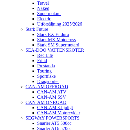
Travel
Naked
Supermotard
Electric
Utförsäljning 2025/2026
Stark Future
Stark EX Enduro
Stark MX Motocross
Stark SM Supermotard
SEA-DOO VATTENSKOTER
Rec Lite
Fritid
Prestanda
Touring
Sportfiske
Dragsporter
CAN-AM OFFROAD
CAN-AM ATV
CAN-AM SSV
CAN-AM ONROAD
CAN-AM 3-hjuligt
CAN-AM Motorcyklar
SEGWAY POWERSPORTS
Snarler AT5 500cc
Snarler AT6 570cc