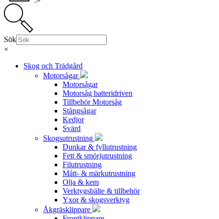
Sök
×
Skog och Trädgård
Motorsågar
Motorsågar
Motorsåg batteridriven
Tillbehör Motorsåg
Stångsågar
Kedjor
Svärd
Skogsutrustning
Dunkar & fyllutrustning
Fett & smörjutrustning
Filutrustning
Mått- & märkutrustning
Olja & kem
Verktygsbälte & tillbehör
Yxor & skogsverktyg
Åkgräsklippare
Frontklippare