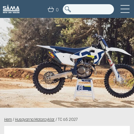
0
Hem
/
Husqvarna Motorcyklar
/ TC 65 2027