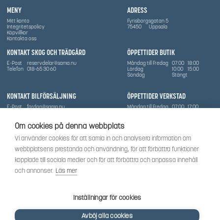
MENY
ADRESS
Mitt konto
Fyrisborgsgatan 5
Integritetspolicy
75450
Uppsala
Köpvillkor
Kontakta oss
KONTAKT SKOG OCH TRÄDGÅRD
ÖPPETTIDER BUTIK
E-Post
reservdelar@sama.nu
Måndag till Fredag
07:00
18:00
Telefon
018-65 30 60
Lördag
10:00
15:00
Söndag
Stängt
KONTAKT BILFÖRSÄLJNING
ÖPPETTIDER VERKSTAD
E-Post
fordon@sama.nu
Måndag till Fredag
07:00
17:00
Telefon
0702836416
Lördag
Stängt
Söndag
Stängt
Om cookies på denna webbplats
OM SÅMA
Vi använder cookies för att samla in och analysera information om
Vi har sedan 1970-talet levererat skog-och trädgårdsprodukter till Uppsala med omnejd. Vi
webbplatsens prestanda och användning, för att förbättra funktioner
har idag även ett brett utbud av dessa produkter samt BRP:s produktsortiment, gällande
Can-Am, Sea-Doo.
kopplade till sociala medier och för att förbättra och anpassa innehåll
Vi är certifierad serviceverkstad.
och annonser.
Läs mer
SOCIALT
Följ oss för att få de senaste uppdateringarna, nyheter och spännande innehåll.
Inställningar för cookies
Avböj alla cookies