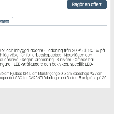
Begär en offert
ument
tor och inbyggd laddare ∙ Laddning från 20 % till 80 % på
ch låg växel för full arbetskapacitet ∙ Motorlägen och
rationsnivå ∙ Regen-bromsning i 3 nivåer ∙ Omedelbar
ngare ∙ LED-strålkastare och baklyktor, specifik LED-
126 cm Hjulbas 134.5 cm Markfrigång 30.5 cm Säteshöjd 96.7 cm
kapacitet 830 kg GARANTI Fabriksgaranti Batteri: 5 år (gräns på 20