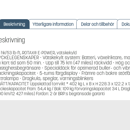
Beskrivning
Ytterligare information
Delar och tillbehör
Dok
eskrivning
 hk/53 lb-ft, ROTAX® E-POWER, vätskekyld
CKELEGENSKAPER ∙ Vätskekylt system: Batteri, växelriktare, mo
 kort tid som 50 min. ∙ Upp till 75 km (47 miles) räckvidd ∙ Hög o
stighetsbegränsare ∙ Specialdäck för optimerad buller- och vib
ckningskapacitet ∙ 5-tums färgdisplay ∙ Främre och bakre stötfå
tralampa ∙ Dragkula, speglar, varningsblinkers
TT/KAPACITET Uppskattad torrvikt * 402 kg L x B x H 228.3 x 122.2 x 
ckeskapacitet Fram: 54,4 kg / Bak: 109 kg Förvaringskapacitet 34 L Drag
0 km/12 427 miles) Fordon: 2 år BRP:s begränsade garanti