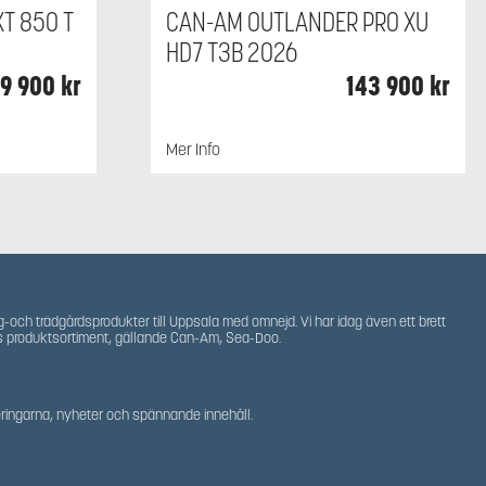
T 850 T
CAN-AM OUTLANDER PRO XU
HD7 T3B 2026
89 900
kr
143 900
kr
Mer Info
g-och trädgårdsprodukter till Uppsala med omnejd. Vi har idag även ett brett
s produktsortiment, gällande Can-Am, Sea-Doo.
teringarna, nyheter och spännande innehåll.