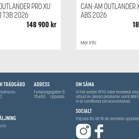
OUTLANDER PRO XU
CAN-AM OUTLANDER X
) T3B 2026
ABS 2026
148 900
kr
1
Mer Info
CH TRÄDGÅRD
ADRESS
OM SÅMA
@sama.nu
Fyrisborgsgatan 5
Vi har sedan 1970-talet levererat sko
0
75450
Uppsala
utbud av dessa produkter samt BRP:
Vi är certifierad serviceverkstad.
SOCIALT
ÄLJNING
Följ oss för att få de senaste uppda
a.nu