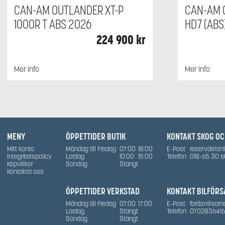
CAN-AM OUTLANDER XT-P
CAN-AM 
1000R T ABS 2026
HD7 (ABS
224 900
kr
Mer Info
Mer Info
MENY
ÖPPETTIDER BUTIK
KONTAKT SKOG O
Mitt konto
Måndag till Fredag
07:00
18:00
E-Post
reservdelar
Integritetspolicy
Lördag
10:00
15:00
Telefon
018-65 30 6
Köpvillkor
Söndag
Stängt
Kontakta oss
ÖPPETTIDER VERKSTAD
KONTAKT BILFÖRS
Måndag till Fredag
07:00
17:00
E-Post
fordon@sam
Lördag
Stängt
Telefon
0702836416
Söndag
Stängt