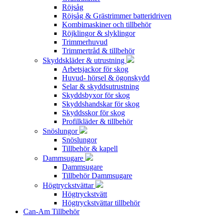
Röjsåg
Röjsåg & Grästrimmer batteridriven
Kombimaskiner och tillbehör
Röjklingor & slyklingor
Trimmerhuvud
Trimmertråd & tillbehör
Skyddskläder & utrustning
Arbetsjackor för skog
Huvud- hörsel & ögonskydd
Selar & skyddsutrustning
Skyddsbyxor för skog
Skyddshandskar för skog
Skyddsskor för skog
Profilkläder & tillbehör
Snöslungor
Snöslungor
Tillbehör & kapell
Dammsugare
Dammsugare
Tillbehör Dammsugare
Högtryckstvättar
Högtryckstvätt
Högtryckstvättar tillbehör
Can-Am Tillbehör