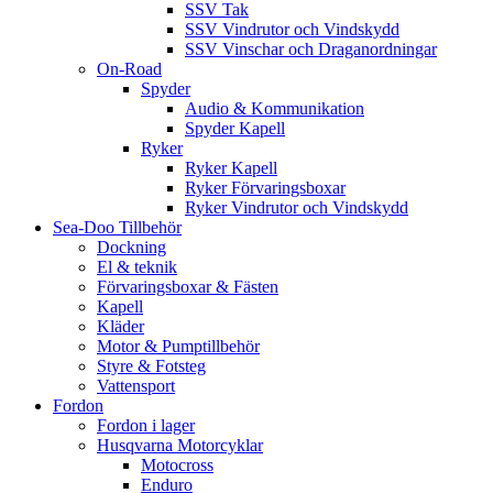
SSV Tak
SSV Vindrutor och Vindskydd
SSV Vinschar och Draganordningar
On-Road
Spyder
Audio & Kommunikation
Spyder Kapell
Ryker
Ryker Kapell
Ryker Förvaringsboxar
Ryker Vindrutor och Vindskydd
Sea-Doo Tillbehör
Dockning
El & teknik
Förvaringsboxar & Fästen
Kapell
Kläder
Motor & Pumptillbehör
Styre & Fotsteg
Vattensport
Fordon
Fordon i lager
Husqvarna Motorcyklar
Motocross
Enduro