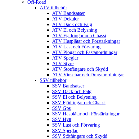
Off-Road
ATV tillbehör
ATV Bandsatser
ATV Dekaler
ATV Däck och Fälg
ATV El och Belysning
ATV Fjädringar och Chassi
ATV Hasplåtar och Förstärkningar
ATV Last och Förvaring
ATV Plogar och Fästanordningar
ATV Speglar
ATV Styre
ATV Stötfångare och Skydd
ATV Vinschar och Draganordningar
SSV tillbehör
SSV Bandsatser
SSV Däck och Fälg
SSV El och Belysning
SSV Fjädringar och Chassi
SSV Gps
SSV Hasplåtar och Förstärkningar
SSV Hytt
SSV Last och Förvaring
SSV Speglar
SSV Stötfångare och Skydd