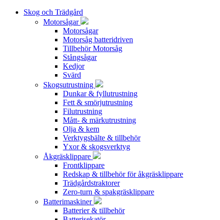
Skog och Trädgård
Motorsågar
Motorsågar
Motorsåg batteridriven
Tillbehör Motorsåg
Stångsågar
Kedjor
Svärd
Skogsutrustning
Dunkar & fyllutrustning
Fett & smörjutrustning
Filutrustning
Mått- & märkutrustning
Olja & kem
Verktygsbälte & tillbehör
Yxor & skogsverktyg
Åkgräsklippare
Frontklippare
Redskap & tillbehör för åkgräsklippare
Trädgårdstraktorer
Zero-turn & spakgräsklippare
Batterimaskiner
Batterier & tillbehör
Batterisekatör