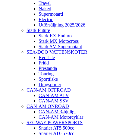
Travel
Naked
Supermotard
Electric
Utförsäljning 2025/2026
Stark Future
Stark EX Enduro
Stark MX Motocross
Stark SM Supermotard
SEA-DOO VATTENSKOTER
Rec Lite
Fritid
Prestanda
Touring
Sportfiske
Dragsporter
CAN-AM OFFROAD
CAN-AM ATV
CAN-AM SSV
CAN-AM ONROAD
CAN-AM 3-hjuligt
CAN-AM Motorcyklar
SEGWAY POWERSPORTS
Snarler AT5 500cc
Snarler AT6 570cc