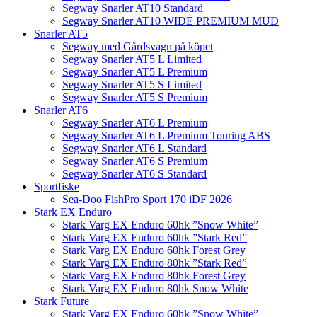
Segway Snarler AT10 Standard
Segway Snarler AT10 WIDE PREMIUM MUD
Snarler AT5
Segway med Gårdsvagn på köpet
Segway Snarler AT5 L Limited
Segway Snarler AT5 L Premium
Segway Snarler AT5 S Limited
Segway Snarler AT5 S Premium
Snarler AT6
Segway Snarler AT6 L Premium
Segway Snarler AT6 L Premium Touring ABS
Segway Snarler AT6 L Standard
Segway Snarler AT6 S Premium
Segway Snarler AT6 S Standard
Sportfiske
Sea-Doo FishPro Sport 170 iDF 2026
Stark EX Enduro
Stark Varg EX Enduro 60hk ”Snow White”
Stark Varg EX Enduro 60hk ”Stark Red”
Stark Varg EX Enduro 60hk Forest Grey
Stark Varg EX Enduro 80hk ”Stark Red”
Stark Varg EX Enduro 80hk Forest Grey
Stark Varg EX Enduro 80hk Snow White
Stark Future
Stark Varg EX Enduro 60hk ”Snow White”