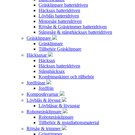
Gräsklippare batteridriven
Häcksax batteridriven
Lövblås batteridriven
Motorsåg batteridriven
Röjsåg & Grästrimmer batteridriven
Stångsåg & stånghäcksax batteridriven
Gräsklippare
Gräsklippare
Tillbehör Gräsklippare
Häcksaxar
Häcksax
Häcksax batteridriven
Stånghäcksax
Kombimaskiner och tillbehör
Jordfräsar
Jordfräs
Kompostkvarnar
Lövblås & lövsug
Lövblåsar & lövsugar
Robotgräsklippare
Robotgräsklippare
Tillbehör & installationsmaterial
Röjsåg & trimmer
Grästrimmer