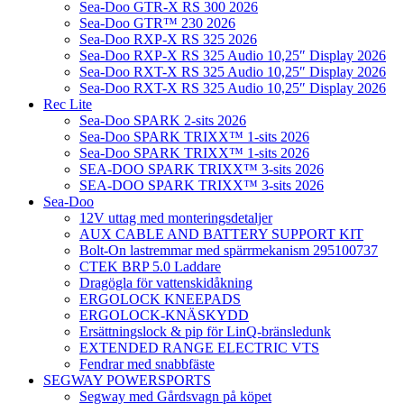
Sea-Doo GTR-X RS 300 2026
Sea-Doo GTR™ 230 2026
Sea-Doo RXP-X RS 325 2026
Sea-Doo RXP-X RS 325 Audio 10,25″ Display 2026
Sea-Doo RXT-X RS 325 Audio 10,25″ Display 2026
Sea-Doo RXT-X RS 325 Audio 10,25″ Display 2026
Rec Lite
Sea-Doo SPARK 2-sits 2026
Sea-Doo SPARK TRIXX™ 1-sits 2026
Sea-Doo SPARK TRIXX™ 1-sits 2026
SEA-DOO SPARK TRIXX™ 3-sits 2026
SEA-DOO SPARK TRIXX™ 3-sits 2026
Sea-Doo
12V uttag med monteringsdetaljer
AUX CABLE AND BATTERY SUPPORT KIT
Bolt-On lastremmar med spärrmekanism 295100737
CTEK BRP 5.0 Laddare
Dragögla för vattenskidåkning
ERGOLOCK KNEEPADS
ERGOLOCK-KNÄSKYDD
Ersättningslock & pip för LinQ-bränsledunk
EXTENDED RANGE ELECTRIC VTS
Fendrar med snabbfäste
SEGWAY POWERSPORTS
Segway med Gårdsvagn på köpet