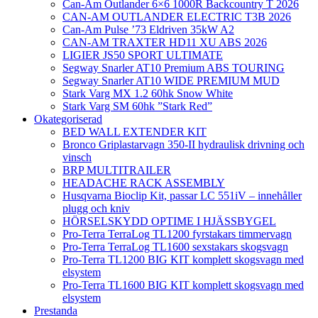
Can-Am Outlander 6×6 1000R Backcountry T 2026
CAN-AM OUTLANDER ELECTRIC T3B 2026
Can-Am Pulse ’73 Eldriven 35kW A2
CAN-AM TRAXTER HD11 XU ABS 2026
LIGIER JS50 SPORT ULTIMATE
Segway Snarler AT10 Premium ABS TOURING
Segway Snarler AT10 WIDE PREMIUM MUD
Stark Varg MX 1.2 60hk Snow White
Stark Varg SM 60hk ”Stark Red”
Okategoriserad
BED WALL EXTENDER KIT
Bronco Griplastarvagn 350-II hydraulisk drivning och
vinsch
BRP MULTITRAILER
HEADACHE RACK ASSEMBLY
Husqvarna Bioclip Kit, passar LC 551iV – innehåller
plugg och kniv
HÖRSELSKYDD OPTIME I HJÄSSBYGEL
Pro-Terra TerraLog TL1200 fyrstakars timmervagn
Pro-Terra TerraLog TL1600 sexstakars skogsvagn
Pro-Terra TL1200 BIG KIT komplett skogsvagn med
elsystem
Pro-Terra TL1600 BIG KIT komplett skogsvagn med
elsystem
Prestanda