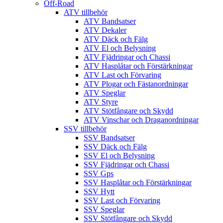
Off-Road
ATV tillbehör
ATV Bandsatser
ATV Dekaler
ATV Däck och Fälg
ATV El och Belysning
ATV Fjädringar och Chassi
ATV Hasplåtar och Förstärkningar
ATV Last och Förvaring
ATV Plogar och Fästanordningar
ATV Speglar
ATV Styre
ATV Stötfångare och Skydd
ATV Vinschar och Draganordningar
SSV tillbehör
SSV Bandsatser
SSV Däck och Fälg
SSV El och Belysning
SSV Fjädringar och Chassi
SSV Gps
SSV Hasplåtar och Förstärkningar
SSV Hytt
SSV Last och Förvaring
SSV Speglar
SSV Stötfångare och Skydd