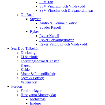
SSV Tak
SSV Vindrutor och Vindskydd
SSV Vinschar och Draganordningar
On-Road
Spyder
Audio & Kommunikation
Spyder Kapell
Ryker
Ryker Kapell
Ryker Förvaringsboxar
Ryker Vindrutor och Vindskydd
Sea-Doo Tillbehör
Dockning
El & teknik
Förvaringsboxar & Fästen
Kapell
Kläder
Motor & Pumptillbehör
Styre & Fotsteg
Vattensport
Fordon
Fordon i lager
Husqvarna Motorcyklar
Motocross
Enduro