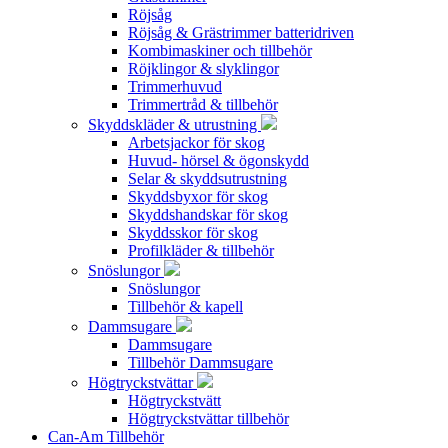
Röjsåg
Röjsåg & Grästrimmer batteridriven
Kombimaskiner och tillbehör
Röjklingor & slyklingor
Trimmerhuvud
Trimmertråd & tillbehör
Skyddskläder & utrustning
Arbetsjackor för skog
Huvud- hörsel & ögonskydd
Selar & skyddsutrustning
Skyddsbyxor för skog
Skyddshandskar för skog
Skyddsskor för skog
Profilkläder & tillbehör
Snöslungor
Snöslungor
Tillbehör & kapell
Dammsugare
Dammsugare
Tillbehör Dammsugare
Högtryckstvättar
Högtryckstvätt
Högtryckstvättar tillbehör
Can-Am Tillbehör