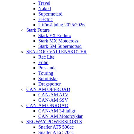
Travel
Naked
Supermotard
Electric
Utförsäljning 2025/2026
Stark Future
Stark EX Enduro
Stark MX Motocross
Stark SM Supermotard
SEA-DOO VATTENSKOTER
Rec Lite
Fritid
Prestanda
Touring
Sportfiske
Dragsporter
CAN-AM OFFROAD
CAN-AM ATV
CAN-AM SSV
CAN-AM ONROAD
CAN-AM 3-hjuligt
CAN-AM Motorcyklar
SEGWAY POWERSPORTS
Snarler AT5 500cc
Snarler AT6 570cc