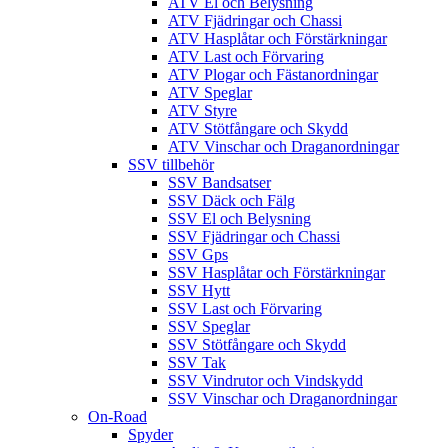
ATV El och Belysning
ATV Fjädringar och Chassi
ATV Hasplåtar och Förstärkningar
ATV Last och Förvaring
ATV Plogar och Fästanordningar
ATV Speglar
ATV Styre
ATV Stötfångare och Skydd
ATV Vinschar och Draganordningar
SSV tillbehör
SSV Bandsatser
SSV Däck och Fälg
SSV El och Belysning
SSV Fjädringar och Chassi
SSV Gps
SSV Hasplåtar och Förstärkningar
SSV Hytt
SSV Last och Förvaring
SSV Speglar
SSV Stötfångare och Skydd
SSV Tak
SSV Vindrutor och Vindskydd
SSV Vinschar och Draganordningar
On-Road
Spyder