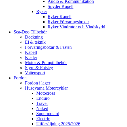
Audio & Kommunikation
Spyder Kapell
Ryker
Ryker Kapell
Ryker Förvaringsboxar
Ryker Vindrutor och Vindskydd
Sea-Doo Tillbehör
Dockning
El & teknik
Förvaringsboxar & Fästen
Kapell
Kläder
Motor & Pumptillbehör
Styre & Fotsteg
Vattensport
Fordon
Fordon i lager
Husqvarna Motorcyklar
Motocross
Enduro
Travel
Naked
Supermotard
Electric
Utförsäljning 2025/2026