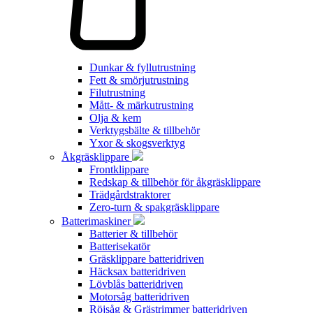
Dunkar & fyllutrustning
Fett & smörjutrustning
Filutrustning
Mått- & märkutrustning
Olja & kem
Verktygsbälte & tillbehör
Yxor & skogsverktyg
Åkgräsklippare
Frontklippare
Redskap & tillbehör för åkgräsklippare
Trädgårdstraktorer
Zero-turn & spakgräsklippare
Batterimaskiner
Batterier & tillbehör
Batterisekatör
Gräsklippare batteridriven
Häcksax batteridriven
Lövblås batteridriven
Motorsåg batteridriven
Röjsåg & Grästrimmer batteridriven