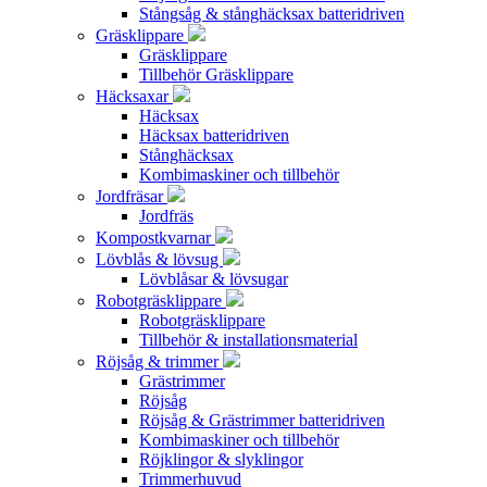
Stångsåg & stånghäcksax batteridriven
Gräsklippare
Gräsklippare
Tillbehör Gräsklippare
Häcksaxar
Häcksax
Häcksax batteridriven
Stånghäcksax
Kombimaskiner och tillbehör
Jordfräsar
Jordfräs
Kompostkvarnar
Lövblås & lövsug
Lövblåsar & lövsugar
Robotgräsklippare
Robotgräsklippare
Tillbehör & installationsmaterial
Röjsåg & trimmer
Grästrimmer
Röjsåg
Röjsåg & Grästrimmer batteridriven
Kombimaskiner och tillbehör
Röjklingor & slyklingor
Trimmerhuvud