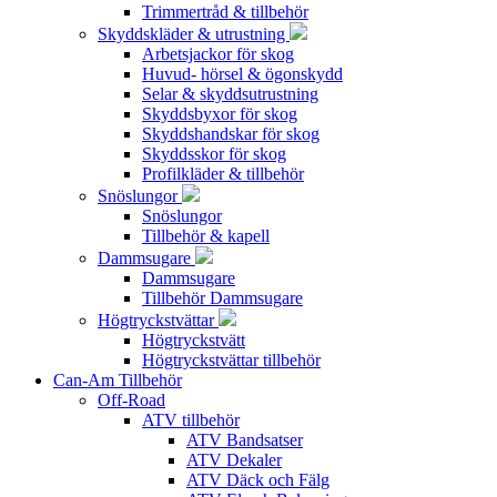
Trimmertråd & tillbehör
Skyddskläder & utrustning
Arbetsjackor för skog
Huvud- hörsel & ögonskydd
Selar & skyddsutrustning
Skyddsbyxor för skog
Skyddshandskar för skog
Skyddsskor för skog
Profilkläder & tillbehör
Snöslungor
Snöslungor
Tillbehör & kapell
Dammsugare
Dammsugare
Tillbehör Dammsugare
Högtryckstvättar
Högtryckstvätt
Högtryckstvättar tillbehör
Can-Am Tillbehör
Off-Road
ATV tillbehör
ATV Bandsatser
ATV Dekaler
ATV Däck och Fälg