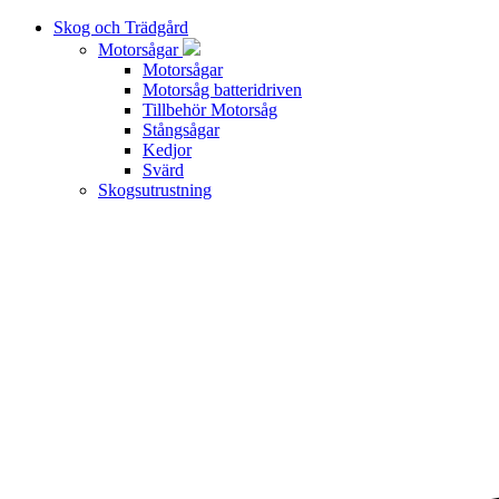
Skog och Trädgård
Motorsågar
Motorsågar
Motorsåg batteridriven
Tillbehör Motorsåg
Stångsågar
Kedjor
Svärd
Skogsutrustning