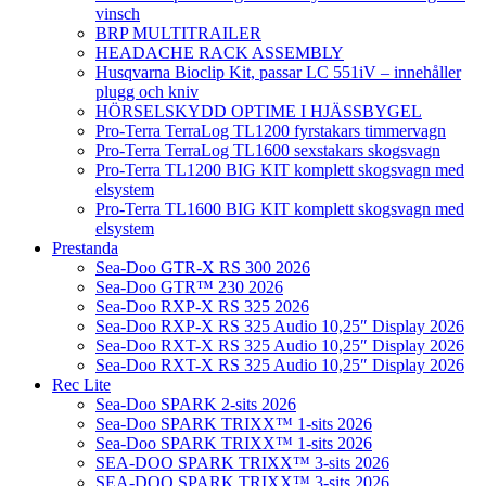
vinsch
BRP MULTITRAILER
HEADACHE RACK ASSEMBLY
Husqvarna Bioclip Kit, passar LC 551iV – innehåller
plugg och kniv
HÖRSELSKYDD OPTIME I HJÄSSBYGEL
Pro-Terra TerraLog TL1200 fyrstakars timmervagn
Pro-Terra TerraLog TL1600 sexstakars skogsvagn
Pro-Terra TL1200 BIG KIT komplett skogsvagn med
elsystem
Pro-Terra TL1600 BIG KIT komplett skogsvagn med
elsystem
Prestanda
Sea-Doo GTR-X RS 300 2026
Sea-Doo GTR™ 230 2026
Sea-Doo RXP-X RS 325 2026
Sea-Doo RXP-X RS 325 Audio 10,25″ Display 2026
Sea-Doo RXT-X RS 325 Audio 10,25″ Display 2026
Sea-Doo RXT-X RS 325 Audio 10,25″ Display 2026
Rec Lite
Sea-Doo SPARK 2-sits 2026
Sea-Doo SPARK TRIXX™ 1-sits 2026
Sea-Doo SPARK TRIXX™ 1-sits 2026
SEA-DOO SPARK TRIXX™ 3-sits 2026
SEA-DOO SPARK TRIXX™ 3-sits 2026