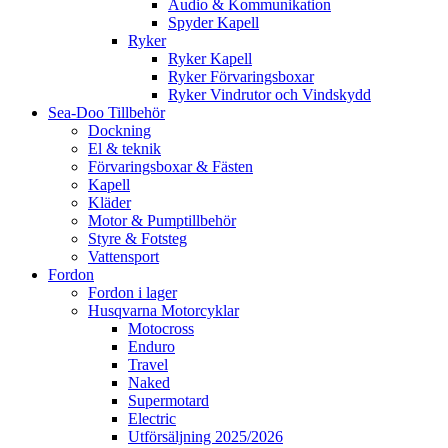
Audio & Kommunikation
Spyder Kapell
Ryker
Ryker Kapell
Ryker Förvaringsboxar
Ryker Vindrutor och Vindskydd
Sea-Doo Tillbehör
Dockning
El & teknik
Förvaringsboxar & Fästen
Kapell
Kläder
Motor & Pumptillbehör
Styre & Fotsteg
Vattensport
Fordon
Fordon i lager
Husqvarna Motorcyklar
Motocross
Enduro
Travel
Naked
Supermotard
Electric
Utförsäljning 2025/2026