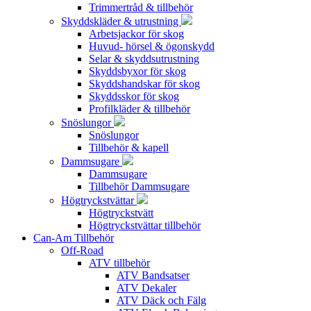
Trimmertråd & tillbehör
Skyddskläder & utrustning
Arbetsjackor för skog
Huvud- hörsel & ögonskydd
Selar & skyddsutrustning
Skyddsbyxor för skog
Skyddshandskar för skog
Skyddsskor för skog
Profilkläder & tillbehör
Snöslungor
Snöslungor
Tillbehör & kapell
Dammsugare
Dammsugare
Tillbehör Dammsugare
Högtryckstvättar
Högtryckstvätt
Högtryckstvättar tillbehör
Can-Am Tillbehör
Off-Road
ATV tillbehör
ATV Bandsatser
ATV Dekaler
ATV Däck och Fälg