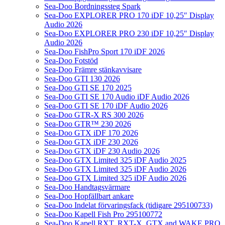
Sea-Doo Bordningssteg Spark
Sea-Doo EXPLORER PRO 170 iDF 10,25″ Display
Audio 2026
Sea-Doo EXPLORER PRO 230 iDF 10,25″ Display
Audio 2026
Sea-Doo FishPro Sport 170 iDF 2026
Sea-Doo Fotstöd
Sea-Doo Främre stänkavvisare
Sea-Doo GTI 130 2026
Sea-Doo GTI SE 170 2025
Sea-Doo GTI SE 170 Audio iDF Audio 2026
Sea-Doo GTI SE 170 iDF Audio 2026
Sea-Doo GTR-X RS 300 2026
Sea-Doo GTR™ 230 2026
Sea-Doo GTX iDF 170 2026
Sea-Doo GTX iDF 230 2026
Sea-Doo GTX iDF 230 Audio 2026
Sea-Doo GTX Limited 325 iDF Audio 2025
Sea-Doo GTX Limited 325 iDF Audio 2026
Sea-Doo GTX Limited 325 iDF Audio 2026
Sea-Doo Handtagsvärmare
Sea-Doo Hopfällbart ankare
Sea-Doo Indelat förvaringsfack (tidigare 295100733)
Sea-Doo Kapell Fish Pro 295100772
Sea-Doo Kapell RXT, RXT-X, GTX and WAKE PRO