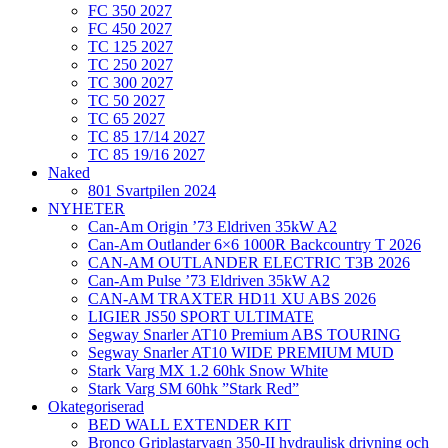
FC 350 2027
FC 450 2027
TC 125 2027
TC 250 2027
TC 300 2027
TC 50 2027
TC 65 2027
TC 85 17/14 2027
TC 85 19/16 2027
Naked
801 Svartpilen 2024
NYHETER
Can-Am Origin ’73 Eldriven 35kW A2
Can-Am Outlander 6×6 1000R Backcountry T 2026
CAN-AM OUTLANDER ELECTRIC T3B 2026
Can-Am Pulse ’73 Eldriven 35kW A2
CAN-AM TRAXTER HD11 XU ABS 2026
LIGIER JS50 SPORT ULTIMATE
Segway Snarler AT10 Premium ABS TOURING
Segway Snarler AT10 WIDE PREMIUM MUD
Stark Varg MX 1.2 60hk Snow White
Stark Varg SM 60hk ”Stark Red”
Okategoriserad
BED WALL EXTENDER KIT
Bronco Griplastarvagn 350-II hydraulisk drivning och