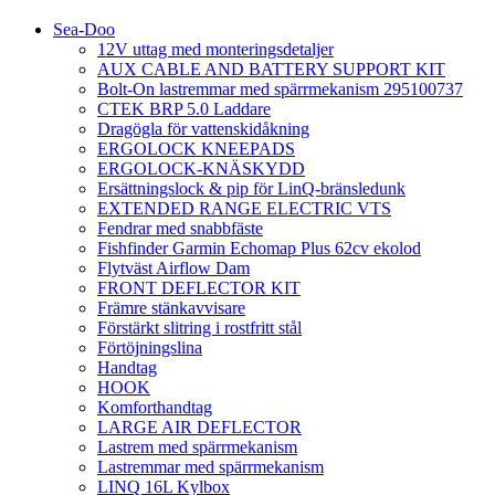
Sea-Doo
12V uttag med monteringsdetaljer
AUX CABLE AND BATTERY SUPPORT KIT
Bolt-On lastremmar med spärrmekanism 295100737
CTEK BRP 5.0 Laddare
Dragögla för vattenskidåkning
ERGOLOCK KNEEPADS
ERGOLOCK-KNÄSKYDD
Ersättningslock & pip för LinQ-bränsledunk
EXTENDED RANGE ELECTRIC VTS
Fendrar med snabbfäste
Fishfinder Garmin Echomap Plus 62cv ekolod
Flytväst Airflow Dam
FRONT DEFLECTOR KIT
Främre stänkavvisare
Förstärkt slitring i rostfritt stål
Förtöjningslina
Handtag
HOOK
Komforthandtag
LARGE AIR DEFLECTOR
Lastrem med spärrmekanism
Lastremmar med spärrmekanism
LINQ 16L Kylbox