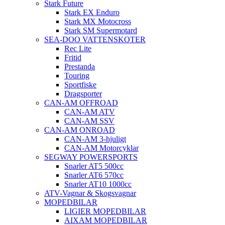
Stark Future
Stark EX Enduro
Stark MX Motocross
Stark SM Supermotard
SEA-DOO VATTENSKOTER
Rec Lite
Fritid
Prestanda
Touring
Sportfiske
Dragsporter
CAN-AM OFFROAD
CAN-AM ATV
CAN-AM SSV
CAN-AM ONROAD
CAN-AM 3-hjuligt
CAN-AM Motorcyklar
SEGWAY POWERSPORTS
Snarler AT5 500cc
Snarler AT6 570cc
Snarler AT10 1000cc
ATV-Vagnar & Skogsvagnar
MOPEDBILAR
LIGIER MOPEDBILAR
AIXAM MOPEDBILAR