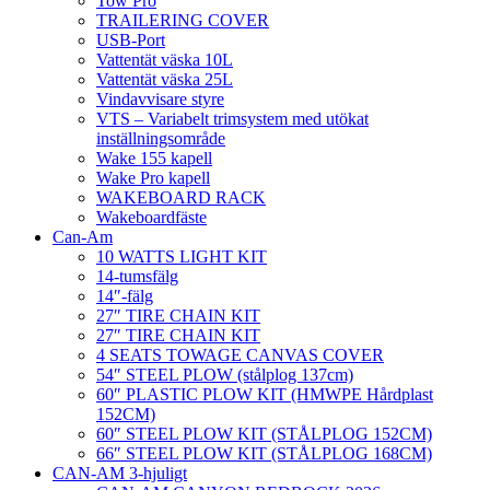
Tow Pro
TRAILERING COVER
USB-Port
Vattentät väska 10L
Vattentät väska 25L
Vindavvisare styre
VTS – Variabelt trimsystem med utökat
inställningsområde
Wake 155 kapell
Wake Pro kapell
WAKEBOARD RACK
Wakeboardfäste
Can-Am
10 WATTS LIGHT KIT
14-tumsfälg
14″-fälg
27″ TIRE CHAIN KIT
27″ TIRE CHAIN KIT
4 SEATS TOWAGE CANVAS COVER
54″ STEEL PLOW (stålplog 137cm)
60″ PLASTIC PLOW KIT (HMWPE Hårdplast
152CM)
60″ STEEL PLOW KIT (STÅLPLOG 152CM)
66″ STEEL PLOW KIT (STÅLPLOG 168CM)
CAN-AM 3-hjuligt