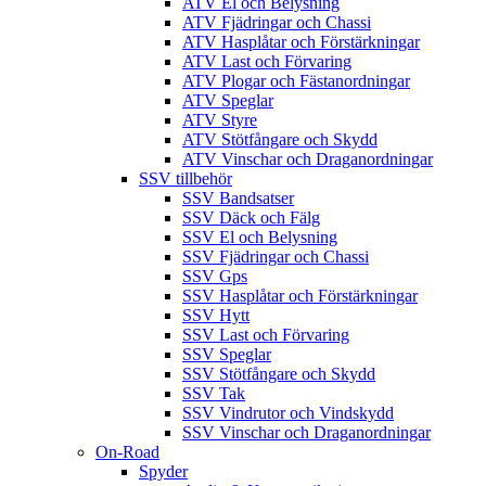
ATV El och Belysning
ATV Fjädringar och Chassi
ATV Hasplåtar och Förstärkningar
ATV Last och Förvaring
ATV Plogar och Fästanordningar
ATV Speglar
ATV Styre
ATV Stötfångare och Skydd
ATV Vinschar och Draganordningar
SSV tillbehör
SSV Bandsatser
SSV Däck och Fälg
SSV El och Belysning
SSV Fjädringar och Chassi
SSV Gps
SSV Hasplåtar och Förstärkningar
SSV Hytt
SSV Last och Förvaring
SSV Speglar
SSV Stötfångare och Skydd
SSV Tak
SSV Vindrutor och Vindskydd
SSV Vinschar och Draganordningar
On-Road
Spyder