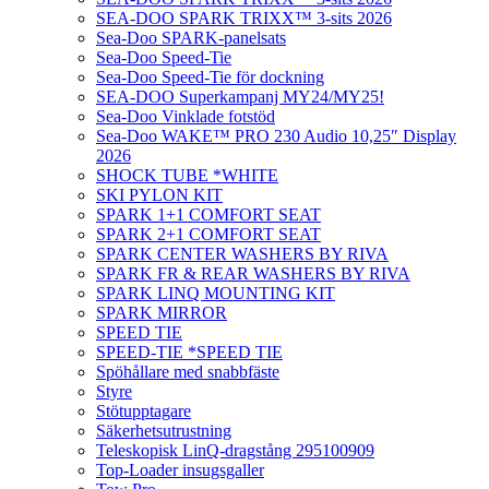
SEA-DOO SPARK TRIXX™ 3-sits 2026
Sea-Doo SPARK-panelsats
Sea-Doo Speed-Tie
Sea-Doo Speed-Tie för dockning
SEA-DOO Superkampanj MY24/MY25!
Sea-Doo Vinklade fotstöd
Sea-Doo WAKE™ PRO 230 Audio 10,25″ Display
2026
SHOCK TUBE *WHITE
SKI PYLON KIT
SPARK 1+1 COMFORT SEAT
SPARK 2+1 COMFORT SEAT
SPARK CENTER WASHERS BY RIVA
SPARK FR & REAR WASHERS BY RIVA
SPARK LINQ MOUNTING KIT
SPARK MIRROR
SPEED TIE
SPEED-TIE *SPEED TIE
Spöhållare med snabbfäste
Styre
Stötupptagare
Säkerhetsutrustning
Teleskopisk LinQ-dragstång 295100909
Top-Loader insugsgaller