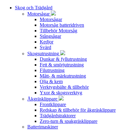
Skog och Trädgård
Motorsågar
Motorsågar
Motorsåg batteridriven
Tillbehör Motorsåg
Stångsågar
Kedjor
Svärd
Skogsutrustning
Dunkar & fyllutrustning
Fett & smörjutrustning
Filutrustning
Mått- & märkutrustning
Olja & kem
Verktygsbälte & tillbehör
Yxor & skogsverktyg
Åkgräsklippare
Frontklippare
Redskap & tillbehör för åkgräsklippare
Trädgårdstraktorer
Zero-turn & spakgräsklippare
Batterimaskiner