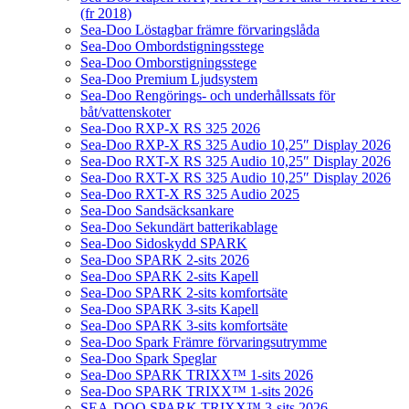
(fr 2018)
Sea-Doo Löstagbar främre förvaringslåda
Sea-Doo Ombordstigningsstege
Sea-Doo Omborstigningsstege
Sea-Doo Premium Ljudsystem
Sea-Doo Rengörings- och underhållssats för
båt/vattenskoter
Sea-Doo RXP-X RS 325 2026
Sea-Doo RXP-X RS 325 Audio 10,25″ Display 2026
Sea-Doo RXT-X RS 325 Audio 10,25″ Display 2026
Sea-Doo RXT-X RS 325 Audio 10,25″ Display 2026
Sea-Doo RXT-X RS 325 Audio 2025
Sea-Doo Sandsäcksankare
Sea-Doo Sekundärt batterikablage
Sea-Doo Sidoskydd SPARK
Sea-Doo SPARK 2-sits 2026
Sea-Doo SPARK 2-sits Kapell
Sea-Doo SPARK 2-sits komfortsäte
Sea-Doo SPARK 3-sits Kapell
Sea-Doo SPARK 3-sits komfortsäte
Sea-Doo Spark Främre förvaringsutrymme
Sea-Doo Spark Speglar
Sea-Doo SPARK TRIXX™ 1-sits 2026
Sea-Doo SPARK TRIXX™ 1-sits 2026
SEA-DOO SPARK TRIXX™ 3-sits 2026