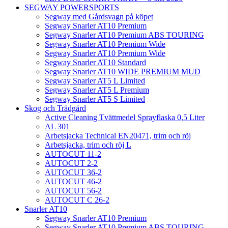
SEGWAY POWERSPORTS
Segway med Gårdsvagn på köpet
Segway Snarler AT10 Premium
Segway Snarler AT10 Premium ABS TOURING
Segway Snarler AT10 Premium Wide
Segway Snarler AT10 Premium Wide
Segway Snarler AT10 Standard
Segway Snarler AT10 WIDE PREMIUM MUD
Segway Snarler AT5 L Limited
Segway Snarler AT5 L Premium
Segway Snarler AT5 S Limited
Skog och Trädgård
Active Cleaning Tvättmedel Sprayflaska 0,5 Liter
AL 301
Arbetsjacka Technical EN20471, trim och röj
Arbetsjacka, trim och röj L
AUTOCUT 11-2
AUTOCUT 2-2
AUTOCUT 36-2
AUTOCUT 46-2
AUTOCUT 56-2
AUTOCUT C 26-2
Snarler AT10
Segway Snarler AT10 Premium
Segway Snarler AT10 Premium ABS TOURING