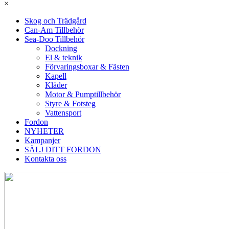
×
Skog och Trädgård
Can-Am Tillbehör
Sea-Doo Tillbehör
Dockning
El & teknik
Förvaringsboxar & Fästen
Kapell
Kläder
Motor & Pumptillbehör
Styre & Fotsteg
Vattensport
Fordon
NYHETER
Kampanjer
SÄLJ DITT FORDON
Kontakta oss