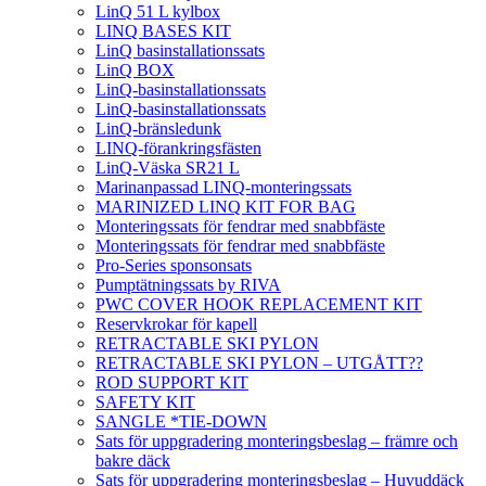
LinQ 51 L kylbox
LINQ BASES KIT
LinQ basinstallationssats
LinQ BOX
LinQ-basinstallationssats
LinQ-basinstallationssats
LinQ-bränsledunk
LINQ-förankringsfästen
LinQ-Väska SR21 L
Marinanpassad LINQ-monteringssats
MARINIZED LINQ KIT FOR BAG
Monteringssats för fendrar med snabbfäste
Monteringssats för fendrar med snabbfäste
Pro-Series sponsonsats
Pumptätningssats by RIVA
PWC COVER HOOK REPLACEMENT KIT
Reservkrokar för kapell
RETRACTABLE SKI PYLON
RETRACTABLE SKI PYLON – UTGÅTT??
ROD SUPPORT KIT
SAFETY KIT
SANGLE *TIE-DOWN
Sats för uppgradering monteringsbeslag – främre och
bakre däck
Sats för uppgradering monteringsbeslag – Huvuddäck