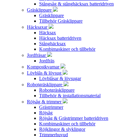
Stångsåg & stånghäcksax batteridriven
Gräsklippare
Gräsklippare
Tillbehör Gräsklippare
Häcksaxar
Häcksax
Häcksax batteridriven
Stånghäcksax
Kombimaskiner och tillbehör
Jordfräsar
Jordfräs
Kompostkvarnar
Lövblås & lövsug
Lövblåsar & lövsugar
Robotgräsklippare
Robotgräsklippare
Tillbehör & installationsmaterial
Röjsåg & trimmer
Grästrimmer
Röjsåg
Röjsåg & Grästrimmer batteridriven
Kombimaskiner och tillbehör
Röjklingor & slyklingor
Trimmerhuvud