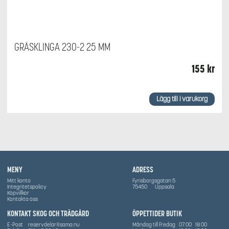
GRÄSKLINGA 230-2 25 MM
155
kr
Lägg till i varukorg
MENY
ADRESS
Mitt konto
Fyrisborgsgatan 5
Integritetspolicy
75450
Uppsala
Köpvillkor
Kontakta oss
KONTAKT SKOG OCH TRÄDGÅRD
ÖPPETTIDER BUTIK
E-Post
reservdelar@sama.nu
Måndag till Fredag
07:00
18:00