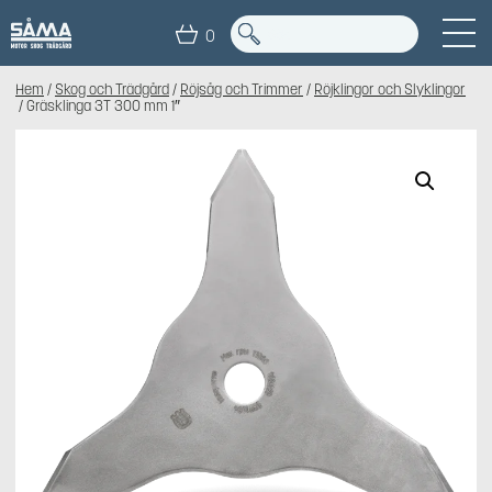
0
Hem
/
Skog och Trädgård
/
Röjsåg och Trimmer
/
Röjklingor och Slyklingor
/ Gräsklinga 3T 300 mm 1″