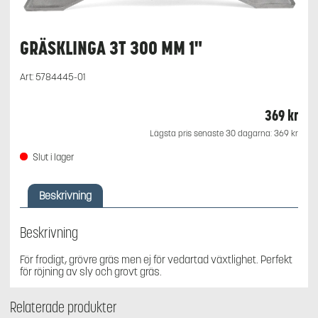
GRÄSKLINGA 3T 300 MM 1"
Art:
5784445-01
369
kr
Lägsta pris senaste 30 dagarna:
369
kr
Slut i lager
Beskrivning
Beskrivning
För frodigt, grövre gräs men ej för vedartad växtlighet. Perfekt
för röjning av sly och grovt gräs.
Relaterade produkter