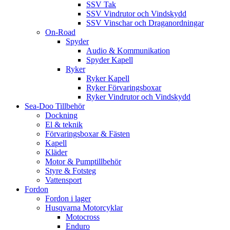
SSV Tak
SSV Vindrutor och Vindskydd
SSV Vinschar och Draganordningar
On-Road
Spyder
Audio & Kommunikation
Spyder Kapell
Ryker
Ryker Kapell
Ryker Förvaringsboxar
Ryker Vindrutor och Vindskydd
Sea-Doo Tillbehör
Dockning
El & teknik
Förvaringsboxar & Fästen
Kapell
Kläder
Motor & Pumptillbehör
Styre & Fotsteg
Vattensport
Fordon
Fordon i lager
Husqvarna Motorcyklar
Motocross
Enduro