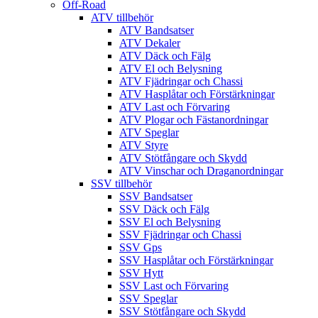
Off-Road
ATV tillbehör
ATV Bandsatser
ATV Dekaler
ATV Däck och Fälg
ATV El och Belysning
ATV Fjädringar och Chassi
ATV Hasplåtar och Förstärkningar
ATV Last och Förvaring
ATV Plogar och Fästanordningar
ATV Speglar
ATV Styre
ATV Stötfångare och Skydd
ATV Vinschar och Draganordningar
SSV tillbehör
SSV Bandsatser
SSV Däck och Fälg
SSV El och Belysning
SSV Fjädringar och Chassi
SSV Gps
SSV Hasplåtar och Förstärkningar
SSV Hytt
SSV Last och Förvaring
SSV Speglar
SSV Stötfångare och Skydd