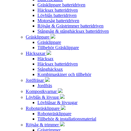
Gräsklippare batteridriven
Häcksax batteridriven
Lövblås batteridriven
Motorsåg batteridriven
Röjsåg & Grästrimmer batteridriven
Stångsåg & stånghäcksax batteridriven
Gräsklippare
Gräsklippare
Tillbehör Gräsklippare
Häcksaxar
Häcksax
Häcksax batteridriven
Stånghäcksax
Kombimaskiner och tillbehör
Jordfräsar
Jordfräs
Kompostkvarnar
Lövblås & lövsug
Lövblåsar & lövsugar
Robotgräsklippare
Robotgräsklippare
Tillbehör & installationsmaterial
Röjsåg & trimmer
Grästrimmer