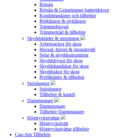
Röjsåg
Röjsåg & Grästrimmer batteridriven
Kombimaskiner och tillbehör
Röjklingor & slyklingor
Trimmerhuvud
Trimmertråd & tillbehör
Skyddskläder & utrustning
Arbetsjackor för skog
Huvud- hörsel & ögonskydd
Selar & skyddsutrustning
Skyddsbyxor för skog
Skyddshandskar för skog
Skyddsskor för skog
Profilkläder & tillbehör
Snöslungor
Snöslungor
Tillbehör & kapell
Dammsugare
Dammsugare
Tillbehör Dammsugare
Högtryckstvättar
Högtryckstvätt
Högtryckstvättar tillbehör
Can-Am Tillbehör