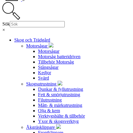
Sök
×
Skog och Trädgård
Motorsågar
Motorsågar
Motorsåg batteridriven
Tillbehör Motorsåg
Stångsågar
Kedjor
Svärd
Skogsutrustning
Dunkar & fyllutrustning
Fett & smörjutrustning
Filutrustning
Mått- & märkutrustning
Olja & kem
Verktygsbälte & tillbehör
Yxor & skogsverktyg
Åkgräsklippare
Frontklippare