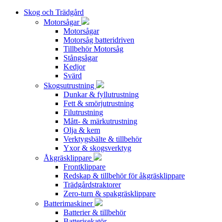
Skog och Trädgård
Motorsågar
Motorsågar
Motorsåg batteridriven
Tillbehör Motorsåg
Stångsågar
Kedjor
Svärd
Skogsutrustning
Dunkar & fyllutrustning
Fett & smörjutrustning
Filutrustning
Mått- & märkutrustning
Olja & kem
Verktygsbälte & tillbehör
Yxor & skogsverktyg
Åkgräsklippare
Frontklippare
Redskap & tillbehör för åkgräsklippare
Trädgårdstraktorer
Zero-turn & spakgräsklippare
Batterimaskiner
Batterier & tillbehör
Batterisekatör