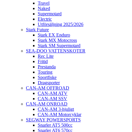
Travel
Naked
Supermotard
Electric
Utförsäljning 2025/2026
Stark Future
Stark EX Enduro
Stark MX Motocross
Stark SM Supermotard
SEA-DOO VATTENSKOTER
Rec Lite
Fritid
Prestanda
Touring
Sportfiske
Dragsporter
CAN-AM OFFROAD
CAN-AM ATV
CAN-AM SSV
CAN-AM ONROAD
CAN-AM 3-hjuligt
CAN-AM Motorcyklar
SEGWAY POWERSPORTS
Snarler AT5 500cc
Snarler AT6 570cc