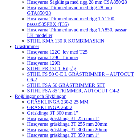
Husqvarna Sågklinga med rigg 28 mm CSA850/28
Husqvarna Trimmerhuvud med rigg 28 mm
GTA850/28
Husqvarna Trimmerhuvud med rigg TA1100,
passar535FBX (T35)
Husqvarna Trimmerhuvud med rigg TA850, passar
LK-modeller
STIHL KMA 130 R KOMBIMASKIN
Grästrimmer
Husqvarna 122C, lev med T25
Husqvarna 129C Trimmer
Husqvarna 129R
STIHL FR 131 T Röjsåg
STIHL FS 50 C-E L GRÄSTRIMMER – AUTOCUT
C6-2
STIHL FSA 56 GRÄSTRIMMER SET
STIHL FSA 85 TRIMMER, AUTOCUT C4-2
Röjklingor och Slyklingor
GRÄSKLINGA 230-2 25 MM
GRÄSKLINGA 260-2
Gräsklinga 3T 300 mm 1″
Husqvarna gräsklinga 3T 255 mm 1″
Husqvarna gräsklinga 3T 255 mm 20mm
Husqvarna gräsklinga 3T 300 mm 20mm
Husqvarna gräsklinga 3T 350 mm 1″