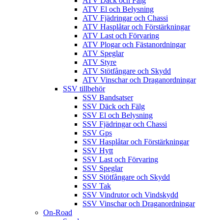
ATV Däck och Fälg
ATV El och Belysning
ATV Fjädringar och Chassi
ATV Hasplåtar och Förstärkningar
ATV Last och Förvaring
ATV Plogar och Fästanordningar
ATV Speglar
ATV Styre
ATV Stötfångare och Skydd
ATV Vinschar och Draganordningar
SSV tillbehör
SSV Bandsatser
SSV Däck och Fälg
SSV El och Belysning
SSV Fjädringar och Chassi
SSV Gps
SSV Hasplåtar och Förstärkningar
SSV Hytt
SSV Last och Förvaring
SSV Speglar
SSV Stötfångare och Skydd
SSV Tak
SSV Vindrutor och Vindskydd
SSV Vinschar och Draganordningar
On-Road