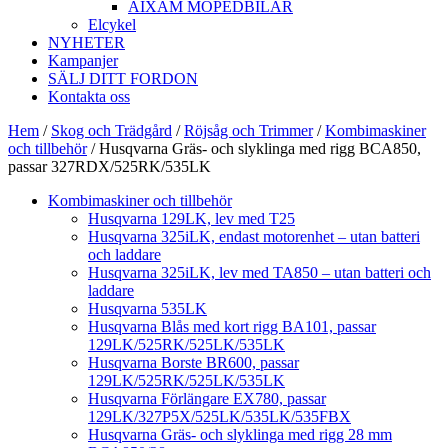
AIXAM MOPEDBILAR
Elcykel
NYHETER
Kampanjer
SÄLJ DITT FORDON
Kontakta oss
Hem
/
Skog och Trädgård
/
Röjsåg och Trimmer
/
Kombimaskiner
och tillbehör
/ Husqvarna Gräs- och slyklinga med rigg BCA850,
passar 327RDX/525RK/535LK
Kombimaskiner och tillbehör
Husqvarna 129LK, lev med T25
Husqvarna 325iLK, endast motorenhet – utan batteri
och laddare
Husqvarna 325iLK, lev med TA850 – utan batteri och
laddare
Husqvarna 535LK
Husqvarna Blås med kort rigg BA101, passar
129LK/525RK/525LK/535LK
Husqvarna Borste BR600, passar
129LK/525RK/525LK/535LK
Husqvarna Förlängare EX780, passar
129LK/327P5X/525LK/535LK/535FBX
Husqvarna Gräs- och slyklinga med rigg 28 mm