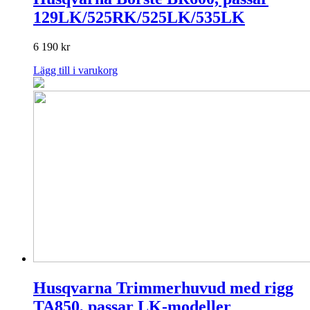
129LK/525RK/525LK/535LK
6 190
kr
Lägg till i varukorg
Husqvarna Trimmerhuvud med rigg
TA850, passar LK-modeller