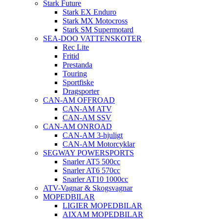
Stark Future
Stark EX Enduro
Stark MX Motocross
Stark SM Supermotard
SEA-DOO VATTENSKOTER
Rec Lite
Fritid
Prestanda
Touring
Sportfiske
Dragsporter
CAN-AM OFFROAD
CAN-AM ATV
CAN-AM SSV
CAN-AM ONROAD
CAN-AM 3-hjuligt
CAN-AM Motorcyklar
SEGWAY POWERSPORTS
Snarler AT5 500cc
Snarler AT6 570cc
Snarler AT10 1000cc
ATV-Vagnar & Skogsvagnar
MOPEDBILAR
LIGIER MOPEDBILAR
AIXAM MOPEDBILAR