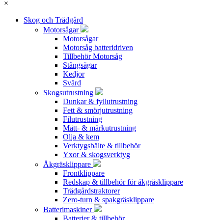
×
Skog och Trädgård
Motorsågar
Motorsågar
Motorsåg batteridriven
Tillbehör Motorsåg
Stångsågar
Kedjor
Svärd
Skogsutrustning
Dunkar & fyllutrustning
Fett & smörjutrustning
Filutrustning
Mått- & märkutrustning
Olja & kem
Verktygsbälte & tillbehör
Yxor & skogsverktyg
Åkgräsklippare
Frontklippare
Redskap & tillbehör för åkgräsklippare
Trädgårdstraktorer
Zero-turn & spakgräsklippare
Batterimaskiner
Batterier & tillbehör