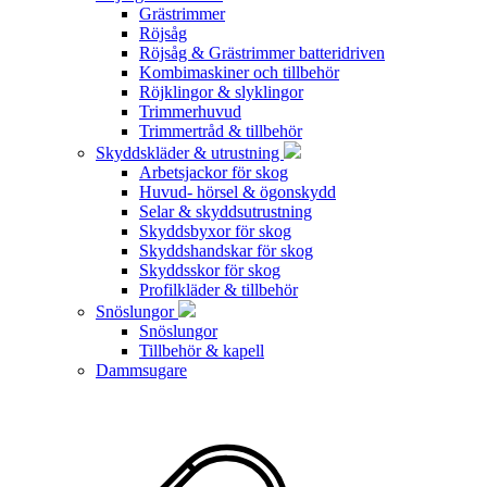
Grästrimmer
Röjsåg
Röjsåg & Grästrimmer batteridriven
Kombimaskiner och tillbehör
Röjklingor & slyklingor
Trimmerhuvud
Trimmertråd & tillbehör
Skyddskläder & utrustning
Arbetsjackor för skog
Huvud- hörsel & ögonskydd
Selar & skyddsutrustning
Skyddsbyxor för skog
Skyddshandskar för skog
Skyddsskor för skog
Profilkläder & tillbehör
Snöslungor
Snöslungor
Tillbehör & kapell
Dammsugare