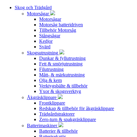
Skog och Trädgård
Motorsågar
Motorsågar
Motorsåg batteridriven
Tillbehör Motorsåg
Stångsågar
Kedjor
Svärd
Skogsutrustning
Dunkar & fyllutrustning
Fett & smörjutrustning
Filutrustning
Mått- & märkutrustning
Olja & kem
Verktygsbälte & tillbehör
Yxor & skogsverktyg
Åkgräsklippare
Frontklippare
Redskap & tillbehör för åkgräsklippare
Trädgårdstraktorer
Zero-turn & spakgräsklippare
Batterimaskiner
Batterier & tillbehör
Batterisekatör