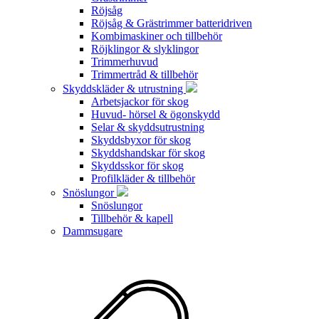
Röjsåg
Röjsåg & Grästrimmer batteridriven
Kombimaskiner och tillbehör
Röjklingor & slyklingor
Trimmerhuvud
Trimmertråd & tillbehör
Skyddskläder & utrustning
Arbetsjackor för skog
Huvud- hörsel & ögonskydd
Selar & skyddsutrustning
Skyddsbyxor för skog
Skyddshandskar för skog
Skyddsskor för skog
Profilkläder & tillbehör
Snöslungor
Snöslungor
Tillbehör & kapell
Dammsugare