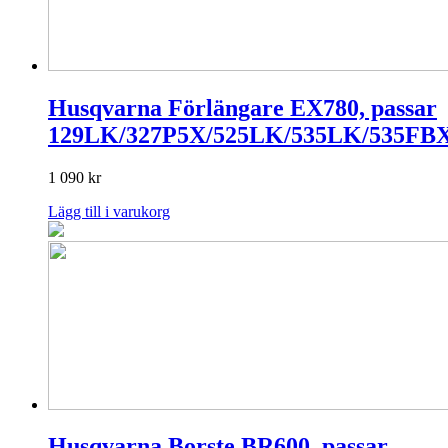
Husqvarna Förlängare EX780, passar
129LK/327P5X/525LK/535LK/535FB
1 090
kr
Lägg till i varukorg
Husqvarna Borste BR600, passar