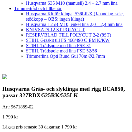
Husqvarna S35 M10 (manuell) 2,4 – 2,7 mm lina
Trimmertråd och tillbehör
Husqvarna Kit för klinga, 536LiLX (J-handtag, sele,
stödkopp – OBS: ingen klinga)
Husqvarna T25B M10, enkel lina 2,0 – 2,4 mm lina
KNIVSATS 12 ST POLYCUT
RESERVBLAD TILL POLYCUT 2-2 (8ST)
STIHL Gräskit till FS 460/490 C-EM K/KW
STIHL Trådspole med lina FSE 31
STIHL Trådspole med lina FSE 52/56
Trimmerlina Opti Rund Gul 70m Ø2,7mm
Husqvarna Gräs- och slyklinga med rigg BCA850,
passar 327RDX/525RK/535LK
Art:
9671859-02
1 790
kr
Lägsta pris senaste 30 dagarna:
1 790
kr