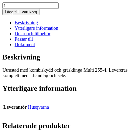
Husqvarna
Gräs-
Lägg till i varukorg
och
slyklinga
Beskrivning
med
Ytterligare information
rigg
Delar och tillbehör
BCA850,
Passar till
passar
Dokument
327RDX/525RK/535LK
mängd
Beskrivning
Utrustad med kombiskydd och gräsklinga Multi 255-4. Levereras
komplett med J-handtag och sele.
Ytterligare information
Leverantör
Husqvarna
Relaterade produkter