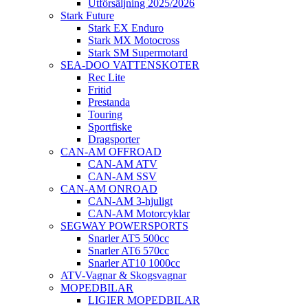
Utförsäljning 2025/2026
Stark Future
Stark EX Enduro
Stark MX Motocross
Stark SM Supermotard
SEA-DOO VATTENSKOTER
Rec Lite
Fritid
Prestanda
Touring
Sportfiske
Dragsporter
CAN-AM OFFROAD
CAN-AM ATV
CAN-AM SSV
CAN-AM ONROAD
CAN-AM 3-hjuligt
CAN-AM Motorcyklar
SEGWAY POWERSPORTS
Snarler AT5 500cc
Snarler AT6 570cc
Snarler AT10 1000cc
ATV-Vagnar & Skogsvagnar
MOPEDBILAR
LIGIER MOPEDBILAR