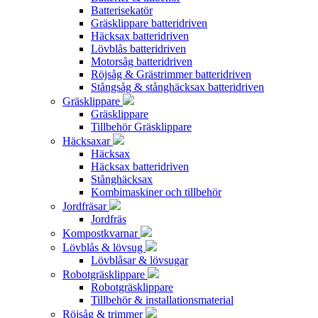
Batterisekatör
Gräsklippare batteridriven
Häcksax batteridriven
Lövblås batteridriven
Motorsåg batteridriven
Röjsåg & Grästrimmer batteridriven
Stångsåg & stånghäcksax batteridriven
Gräsklippare
Gräsklippare
Tillbehör Gräsklippare
Häcksaxar
Häcksax
Häcksax batteridriven
Stånghäcksax
Kombimaskiner och tillbehör
Jordfräsar
Jordfräs
Kompostkvarnar
Lövblås & lövsug
Lövblåsar & lövsugar
Robotgräsklippare
Robotgräsklippare
Tillbehör & installationsmaterial
Röjsåg & trimmer