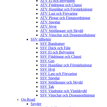
ATV El och Belysning
ATV Fjädringar och Chassi
ATV Hasplåtar och Förstärkningar
ATV Last och Förvaring
ATV Plogar och Fästanordningar
ATV Speglar
ATV Styre
ATV Stötfångare och Skydd
ATV Vinschar och Draganordningar
SSV tillbehör
SSV Bandsatser
SSV Däck och Fälg
SSV El och Belysning
SSV Fjädringar och Chassi
SSV Gps
SSV Hasplåtar och Förstärkningar
SSV Hytt
SSV Last och Förvaring
SSV Speglar
SSV Stötfångare och Skydd
SSV Tak
SSV Vindrutor och Vindskydd
SSV Vinschar och Draganordningar
On-Road
Spyder