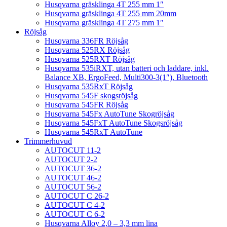
Husqvarna gräsklinga 4T 255 mm 1″
Husqvarna gräsklinga 4T 255 mm 20mm
Husqvarna gräsklinga 4T 275 mm 1″
Röjsåg
Husqvarna 336FR Röjsåg
Husqvarna 525RX Röjsåg
Husqvarna 525RXT Röjsåg
Husqvarna 535iRXT, utan batteri och laddare, inkl.
Balance XB, ErgoFeed, Multi300-3(1″), Bluetooth
Husqvarna 535RxT Röjsåg
Husqvarna 545F skogsröjsåg
Husqvarna 545FR Röjsåg
Husqvarna 545Fx AutoTune Skogröjsåg
Husqvarna 545FxT AutoTune Skogsröjsåg
Husqvarna 545RxT AutoTune
Trimmerhuvud
AUTOCUT 11-2
AUTOCUT 2-2
AUTOCUT 36-2
AUTOCUT 46-2
AUTOCUT 56-2
AUTOCUT C 26-2
AUTOCUT C 4-2
AUTOCUT C 6-2
Husqvarna Alloy 2,0 – 3,3 mm lina