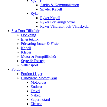
Spyder
Audio & Kommunikation
Spyder Kapell
Ryker
Ryker Kapell
Ryker Förvaringsboxar
Ryker Vindrutor och Vindskydd
Sea-Doo Tillbehör
Dockning
El & teknik
Förvaringsboxar & Fästen
Kapell
Kläder
Motor & Pumptillbehör
Styre & Fotsteg
Vattensport
Fordon
Fordon i lager
Husqvarna Motorcyklar
Motocross
Enduro
Travel
Naked
Supermotard
Electric