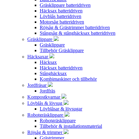
Gräsklippare batteridriven
Häcksax batteridriven
Lövblås batteridriven
Motorsåg batteridriven
Röjsåg & Grästrimmer batteridriven
Stångsåg & stånghäcksax batteridriven
Gräsklippare
Gräsklippare
Tillbehör Gräsklippare
Häcksaxar
Häcksax
Häcksax batteridriven
Stånghäcksax
Kombimaskiner och tillbehör
Jordfräsar
Jordfräs
Kompostkvarnar
Lövblås & lövsug
Lövblåsar & lövsugar
Robotgräsklippare
Robotgräsklippare
Tillbehör & installationsmaterial
Röjsåg & trimmer
Grästrimmer