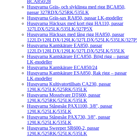
BCA850/28
Husqvarna Gräs- och slyklinga med rigg BCA850,
passar 327RDX/525RK/535LK
Husqvarna Gräs-sax RA850, passar LK-modeller
Husqvarna Häcksax med kort rigg HA110, passar
327LDX/525LK/535LK/327P5X
Husqvarna Häcksax med lång rigg HA850, passar
122LD/128LDX/129LK/327LDX/525LK/535LK/327P
Husqvarna Kantskärare EA850, passar
122LD/128LDX/129LK/327LDX/525LK/535LK
Husqvarna Kantskärare ECA850, Böjd rigg – passar
LK-modeller
Husqvarna Kantskärare ECA850/24
Husqvarna Kantskärare ESA850, Rak rigg – passar
LK-modeller
Husqvarna Kultivatortillsats CA230, passar
129LK/525LK/525RK/535LK
Husqvarna Mossrivare DT600, passar
129LK/525RK/525LK/535LK
Husqvarna Stångsåg PAX1100, 3/8″, passar
129LK/525LK/535LK
Husqvarna Stångsåg PAX730, 3/8″, passar
129LK/525LK/535LK
Husqvarna Sweeper SR600-2, passar
129LK/525RK/525LK/535LK