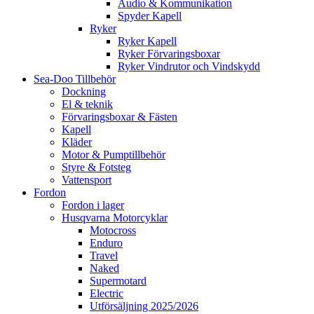
Audio & Kommunikation
Spyder Kapell
Ryker
Ryker Kapell
Ryker Förvaringsboxar
Ryker Vindrutor och Vindskydd
Sea-Doo Tillbehör
Dockning
El & teknik
Förvaringsboxar & Fästen
Kapell
Kläder
Motor & Pumptillbehör
Styre & Fotsteg
Vattensport
Fordon
Fordon i lager
Husqvarna Motorcyklar
Motocross
Enduro
Travel
Naked
Supermotard
Electric
Utförsäljning 2025/2026