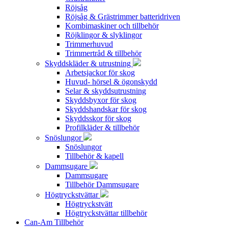
Röjsåg
Röjsåg & Grästrimmer batteridriven
Kombimaskiner och tillbehör
Röjklingor & slyklingor
Trimmerhuvud
Trimmertråd & tillbehör
Skyddskläder & utrustning
Arbetsjackor för skog
Huvud- hörsel & ögonskydd
Selar & skyddsutrustning
Skyddsbyxor för skog
Skyddshandskar för skog
Skyddsskor för skog
Profilkläder & tillbehör
Snöslungor
Snöslungor
Tillbehör & kapell
Dammsugare
Dammsugare
Tillbehör Dammsugare
Högtryckstvättar
Högtryckstvätt
Högtryckstvättar tillbehör
Can-Am Tillbehör