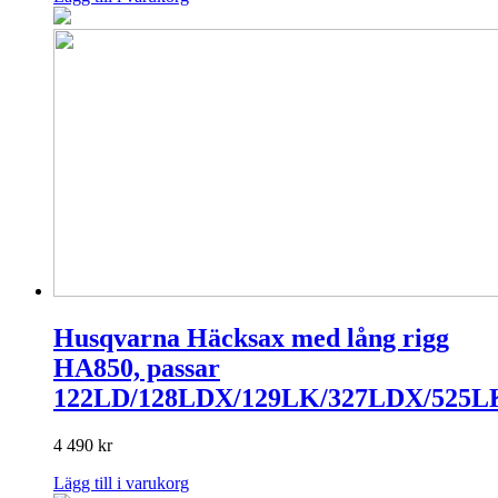
Husqvarna Häcksax med lång rigg
HA850, passar
122LD/128LDX/129LK/327LDX/525L
4 490
kr
Lägg till i varukorg