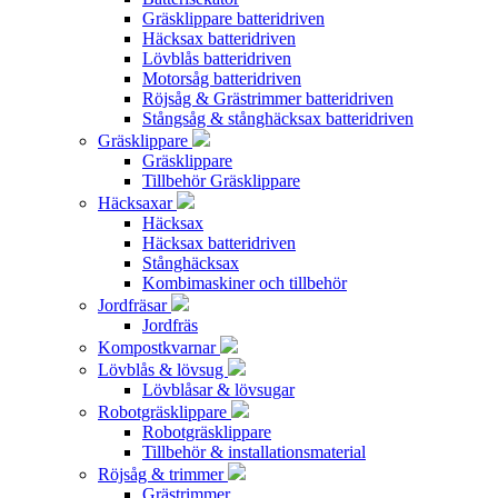
Gräsklippare batteridriven
Häcksax batteridriven
Lövblås batteridriven
Motorsåg batteridriven
Röjsåg & Grästrimmer batteridriven
Stångsåg & stånghäcksax batteridriven
Gräsklippare
Gräsklippare
Tillbehör Gräsklippare
Häcksaxar
Häcksax
Häcksax batteridriven
Stånghäcksax
Kombimaskiner och tillbehör
Jordfräsar
Jordfräs
Kompostkvarnar
Lövblås & lövsug
Lövblåsar & lövsugar
Robotgräsklippare
Robotgräsklippare
Tillbehör & installationsmaterial
Röjsåg & trimmer
Grästrimmer