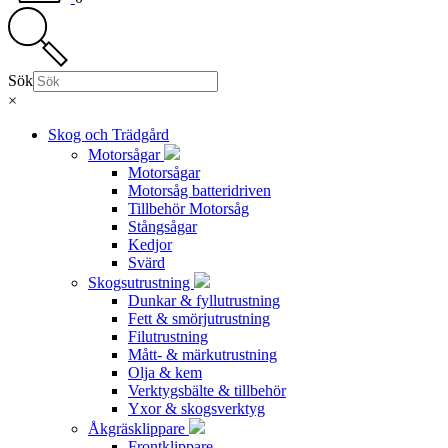
Sök
×
Skog och Trädgård
Motorsågar
Motorsågar
Motorsåg batteridriven
Tillbehör Motorsåg
Stångsågar
Kedjor
Svärd
Skogsutrustning
Dunkar & fyllutrustning
Fett & smörjutrustning
Filutrustning
Mått- & märkutrustning
Olja & kem
Verktygsbälte & tillbehör
Yxor & skogsverktyg
Åkgräsklippare
Frontklippare