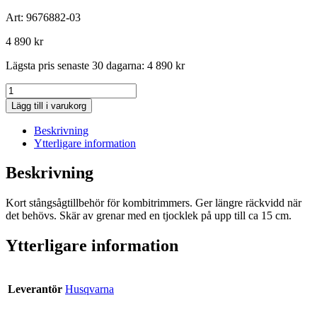
Art:
9676882-03
4 890
kr
Lägsta pris senaste 30 dagarna:
4 890
kr
Husqvarna
Stångsåg
Lägg till i varukorg
PAX730,
3/8",
Beskrivning
passar
Ytterligare information
129LK/525LK/535LK
mängd
Beskrivning
Kort stångsågtillbehör för kombitrimmers. Ger längre räckvidd när
det behövs. Skär av grenar med en tjocklek på upp till ca 15 cm.
Ytterligare information
Leverantör
Husqvarna