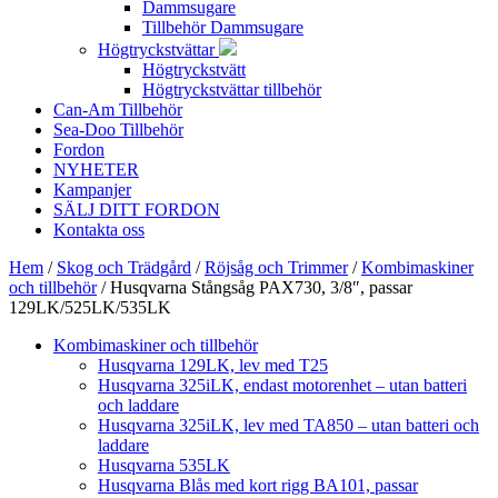
Dammsugare
Tillbehör Dammsugare
Högtryckstvättar
Högtryckstvätt
Högtryckstvättar tillbehör
Can-Am Tillbehör
Sea-Doo Tillbehör
Fordon
NYHETER
Kampanjer
SÄLJ DITT FORDON
Kontakta oss
Hem
/
Skog och Trädgård
/
Röjsåg och Trimmer
/
Kombimaskiner
och tillbehör
/ Husqvarna Stångsåg PAX730, 3/8″, passar
129LK/525LK/535LK
Kombimaskiner och tillbehör
Husqvarna 129LK, lev med T25
Husqvarna 325iLK, endast motorenhet – utan batteri
och laddare
Husqvarna 325iLK, lev med TA850 – utan batteri och
laddare
Husqvarna 535LK
Husqvarna Blås med kort rigg BA101, passar