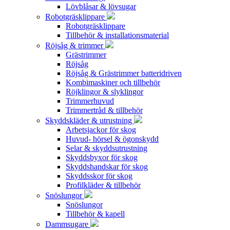
Lövblåsar & lövsugar
Robotgräsklippare
Robotgräsklippare
Tillbehör & installationsmaterial
Röjsåg & trimmer
Grästrimmer
Röjsåg
Röjsåg & Grästrimmer batteridriven
Kombimaskiner och tillbehör
Röjklingor & slyklingor
Trimmerhuvud
Trimmertråd & tillbehör
Skyddskläder & utrustning
Arbetsjackor för skog
Huvud- hörsel & ögonskydd
Selar & skyddsutrustning
Skyddsbyxor för skog
Skyddshandskar för skog
Skyddsskor för skog
Profilkläder & tillbehör
Snöslungor
Snöslungor
Tillbehör & kapell
Dammsugare