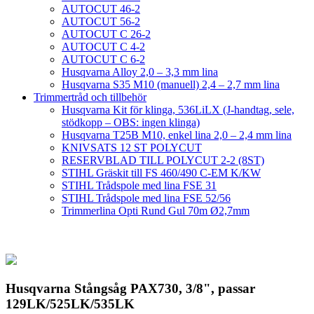
AUTOCUT 46-2
AUTOCUT 56-2
AUTOCUT C 26-2
AUTOCUT C 4-2
AUTOCUT C 6-2
Husqvarna Alloy 2,0 – 3,3 mm lina
Husqvarna S35 M10 (manuell) 2,4 – 2,7 mm lina
Trimmertråd och tillbehör
Husqvarna Kit för klinga, 536LiLX (J-handtag, sele,
stödkopp – OBS: ingen klinga)
Husqvarna T25B M10, enkel lina 2,0 – 2,4 mm lina
KNIVSATS 12 ST POLYCUT
RESERVBLAD TILL POLYCUT 2-2 (8ST)
STIHL Gräskit till FS 460/490 C-EM K/KW
STIHL Trådspole med lina FSE 31
STIHL Trådspole med lina FSE 52/56
Trimmerlina Opti Rund Gul 70m Ø2,7mm
Husqvarna Stångsåg PAX730, 3/8", passar
129LK/525LK/535LK