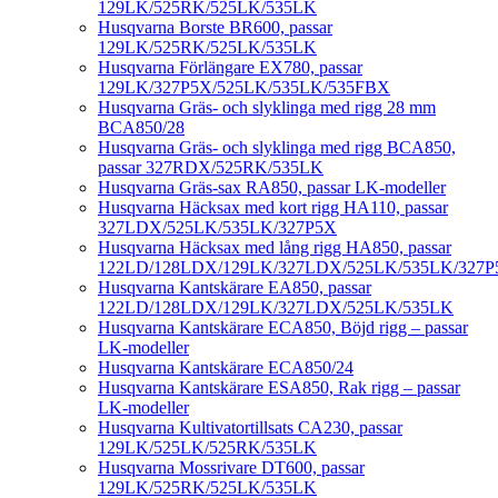
129LK/525RK/525LK/535LK
Husqvarna Borste BR600, passar
129LK/525RK/525LK/535LK
Husqvarna Förlängare EX780, passar
129LK/327P5X/525LK/535LK/535FBX
Husqvarna Gräs- och slyklinga med rigg 28 mm
BCA850/28
Husqvarna Gräs- och slyklinga med rigg BCA850,
passar 327RDX/525RK/535LK
Husqvarna Gräs-sax RA850, passar LK-modeller
Husqvarna Häcksax med kort rigg HA110, passar
327LDX/525LK/535LK/327P5X
Husqvarna Häcksax med lång rigg HA850, passar
122LD/128LDX/129LK/327LDX/525LK/535LK/327P
Husqvarna Kantskärare EA850, passar
122LD/128LDX/129LK/327LDX/525LK/535LK
Husqvarna Kantskärare ECA850, Böjd rigg – passar
LK-modeller
Husqvarna Kantskärare ECA850/24
Husqvarna Kantskärare ESA850, Rak rigg – passar
LK-modeller
Husqvarna Kultivatortillsats CA230, passar
129LK/525LK/525RK/535LK
Husqvarna Mossrivare DT600, passar
129LK/525RK/525LK/535LK