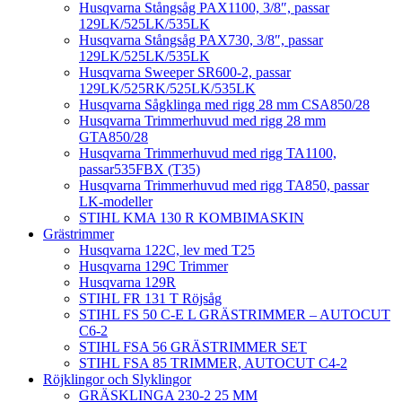
Husqvarna Stångsåg PAX1100, 3/8″, passar
129LK/525LK/535LK
Husqvarna Stångsåg PAX730, 3/8″, passar
129LK/525LK/535LK
Husqvarna Sweeper SR600-2, passar
129LK/525RK/525LK/535LK
Husqvarna Sågklinga med rigg 28 mm CSA850/28
Husqvarna Trimmerhuvud med rigg 28 mm
GTA850/28
Husqvarna Trimmerhuvud med rigg TA1100,
passar535FBX (T35)
Husqvarna Trimmerhuvud med rigg TA850, passar
LK-modeller
STIHL KMA 130 R KOMBIMASKIN
Grästrimmer
Husqvarna 122C, lev med T25
Husqvarna 129C Trimmer
Husqvarna 129R
STIHL FR 131 T Röjsåg
STIHL FS 50 C-E L GRÄSTRIMMER – AUTOCUT
C6-2
STIHL FSA 56 GRÄSTRIMMER SET
STIHL FSA 85 TRIMMER, AUTOCUT C4-2
Röjklingor och Slyklingor
GRÄSKLINGA 230-2 25 MM