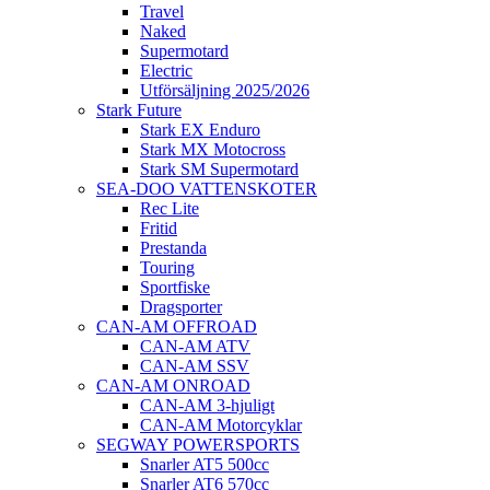
Travel
Naked
Supermotard
Electric
Utförsäljning 2025/2026
Stark Future
Stark EX Enduro
Stark MX Motocross
Stark SM Supermotard
SEA-DOO VATTENSKOTER
Rec Lite
Fritid
Prestanda
Touring
Sportfiske
Dragsporter
CAN-AM OFFROAD
CAN-AM ATV
CAN-AM SSV
CAN-AM ONROAD
CAN-AM 3-hjuligt
CAN-AM Motorcyklar
SEGWAY POWERSPORTS
Snarler AT5 500cc
Snarler AT6 570cc