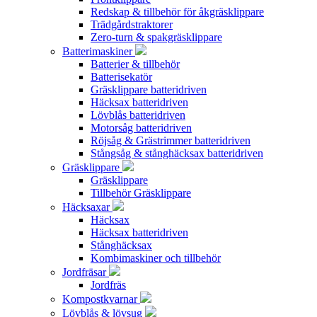
Redskap & tillbehör för åkgräsklippare
Trädgårdstraktorer
Zero-turn & spakgräsklippare
Batterimaskiner
Batterier & tillbehör
Batterisekatör
Gräsklippare batteridriven
Häcksax batteridriven
Lövblås batteridriven
Motorsåg batteridriven
Röjsåg & Grästrimmer batteridriven
Stångsåg & stånghäcksax batteridriven
Gräsklippare
Gräsklippare
Tillbehör Gräsklippare
Häcksaxar
Häcksax
Häcksax batteridriven
Stånghäcksax
Kombimaskiner och tillbehör
Jordfräsar
Jordfräs
Kompostkvarnar
Lövblås & lövsug