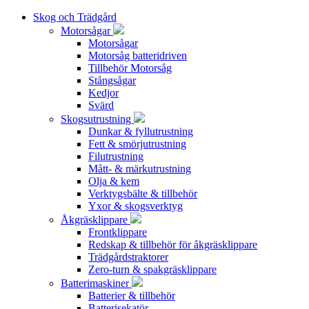
Skog och Trädgård
Motorsågar
Motorsågar
Motorsåg batteridriven
Tillbehör Motorsåg
Stångsågar
Kedjor
Svärd
Skogsutrustning
Dunkar & fyllutrustning
Fett & smörjutrustning
Filutrustning
Mått- & märkutrustning
Olja & kem
Verktygsbälte & tillbehör
Yxor & skogsverktyg
Åkgräsklippare
Frontklippare
Redskap & tillbehör för åkgräsklippare
Trädgårdstraktorer
Zero-turn & spakgräsklippare
Batterimaskiner
Batterier & tillbehör
Batterisekatör