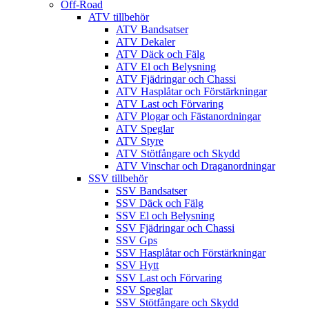
Off-Road
ATV tillbehör
ATV Bandsatser
ATV Dekaler
ATV Däck och Fälg
ATV El och Belysning
ATV Fjädringar och Chassi
ATV Hasplåtar och Förstärkningar
ATV Last och Förvaring
ATV Plogar och Fästanordningar
ATV Speglar
ATV Styre
ATV Stötfångare och Skydd
ATV Vinschar och Draganordningar
SSV tillbehör
SSV Bandsatser
SSV Däck och Fälg
SSV El och Belysning
SSV Fjädringar och Chassi
SSV Gps
SSV Hasplåtar och Förstärkningar
SSV Hytt
SSV Last och Förvaring
SSV Speglar
SSV Stötfångare och Skydd