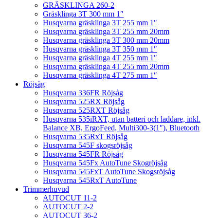
GRÄSKLINGA 260-2
Gräsklinga 3T 300 mm 1″
Husqvarna gräsklinga 3T 255 mm 1″
Husqvarna gräsklinga 3T 255 mm 20mm
Husqvarna gräsklinga 3T 300 mm 20mm
Husqvarna gräsklinga 3T 350 mm 1″
Husqvarna gräsklinga 4T 255 mm 1″
Husqvarna gräsklinga 4T 255 mm 20mm
Husqvarna gräsklinga 4T 275 mm 1″
Röjsåg
Husqvarna 336FR Röjsåg
Husqvarna 525RX Röjsåg
Husqvarna 525RXT Röjsåg
Husqvarna 535iRXT, utan batteri och laddare, inkl.
Balance XB, ErgoFeed, Multi300-3(1″), Bluetooth
Husqvarna 535RxT Röjsåg
Husqvarna 545F skogsröjsåg
Husqvarna 545FR Röjsåg
Husqvarna 545Fx AutoTune Skogröjsåg
Husqvarna 545FxT AutoTune Skogsröjsåg
Husqvarna 545RxT AutoTune
Trimmerhuvud
AUTOCUT 11-2
AUTOCUT 2-2
AUTOCUT 36-2