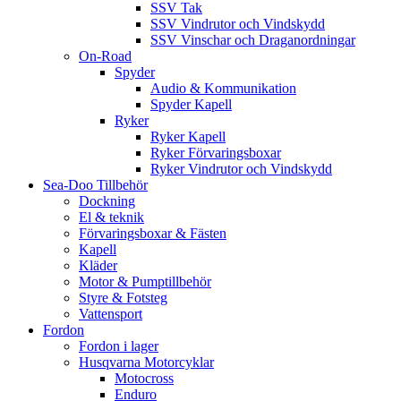
SSV Tak
SSV Vindrutor och Vindskydd
SSV Vinschar och Draganordningar
On-Road
Spyder
Audio & Kommunikation
Spyder Kapell
Ryker
Ryker Kapell
Ryker Förvaringsboxar
Ryker Vindrutor och Vindskydd
Sea-Doo Tillbehör
Dockning
El & teknik
Förvaringsboxar & Fästen
Kapell
Kläder
Motor & Pumptillbehör
Styre & Fotsteg
Vattensport
Fordon
Fordon i lager
Husqvarna Motorcyklar
Motocross
Enduro