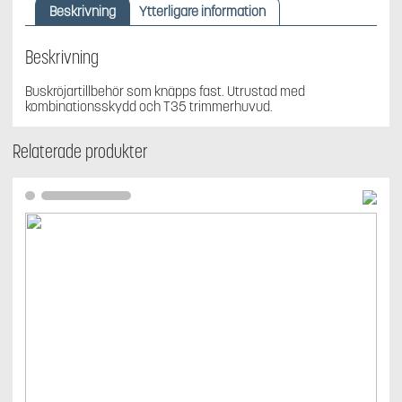
rigg
Beskrivning
Ytterligare information
28
mm
GTA850/28
Beskrivning
mängd
Buskröjartillbehör som knäpps fast. Utrustad med
kombinationsskydd och T35 trimmerhuvud.
Relaterade produkter