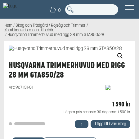
0
Hem
/
Skog och Trädgård
/
Röjsåg och Trimmer
/
Kombimaskiner och tillbehör
/ Husqvarna Trimmerhuvud med rigg 28 mm GTA850/28
HUSQVARNA TRIMMERHUVUD MED RIGG
28 MM GTA850/28
Art:
9671131-01
1 590
kr
Lägsta pris senaste 30 dagarna:
1 590
kr
Husqvarna
Lägg till i varukorg
Trimmerhuvud
med