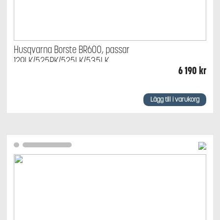
Husqvarna Borste BR600, passar
129LK/525RK/525LK/535LK
6 190
kr
Lägg till i varukorg