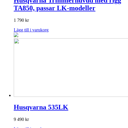
Husqvarna Trimmerhuvud med rigg
TA850, passar LK-modeller
1 790
kr
Lägg till i varukorg
Husqvarna 535LK
9 490
kr