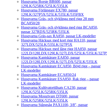
Husqvarna Borste BR600, passar
129LK/525RK/525LK/535LK
Husqvarna Förlängare EX780, passar
129LK/327P5X/525LK/535LK/535FBX
Husqvarna Gräs- och slyklinga med rigg 28 mm
BCA850/28
Husqvarna Gräs- och slyklinga med rigg BCA850,
passar 327RDX/525RK/535LK
Husqvarna Gräs-sax RA850, passar LK-modeller
Husqvarna Häcksax med kort rigg HA110, passar
327LDX/525LK/535LK/327P5X
Husqvarna Häcksax med lång rigg HA850, passar
122LD/128LDX/129LK/327LDX/525LK/535LK/327P
Husqvarna Kantskärare EA850, passar
122LD/128LDX/129LK/327LDX/525LK/535LK
Husqvarna Kantskärare ECA850, Böjd rigg – passar
LK-modeller
Husqvarna Kantskärare ECA850/24
Husqvarna Kantskärare ESA850, Rak rigg – passar
LK-modeller
Husqvarna Kultivatortillsats CA230, passar
129LK/525LK/525RK/535LK
Husqvarna Mossrivare DT600, passar
129LK/525RK/525LK/535LK
Husqvarna Stångsåg PAX1100, 3/8″, passar