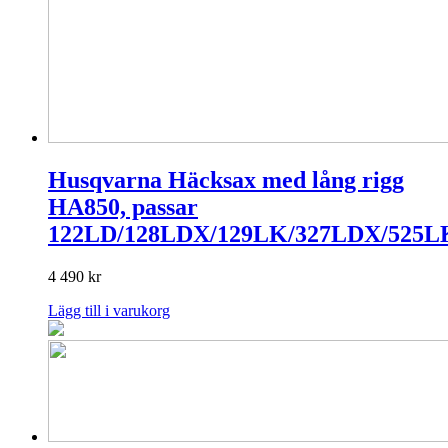
Husqvarna Häcksax med lång rigg
HA850, passar
122LD/128LDX/129LK/327LDX/525L
4 490
kr
Lägg till i varukorg