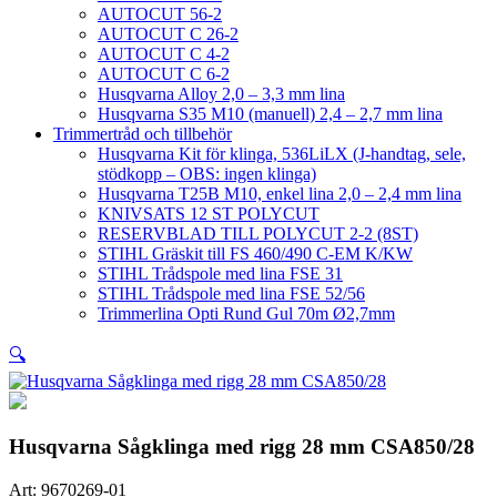
AUTOCUT 56-2
AUTOCUT C 26-2
AUTOCUT C 4-2
AUTOCUT C 6-2
Husqvarna Alloy 2,0 – 3,3 mm lina
Husqvarna S35 M10 (manuell) 2,4 – 2,7 mm lina
Trimmertråd och tillbehör
Husqvarna Kit för klinga, 536LiLX (J-handtag, sele,
stödkopp – OBS: ingen klinga)
Husqvarna T25B M10, enkel lina 2,0 – 2,4 mm lina
KNIVSATS 12 ST POLYCUT
RESERVBLAD TILL POLYCUT 2-2 (8ST)
STIHL Gräskit till FS 460/490 C-EM K/KW
STIHL Trådspole med lina FSE 31
STIHL Trådspole med lina FSE 52/56
Trimmerlina Opti Rund Gul 70m Ø2,7mm
🔍
Husqvarna Sågklinga med rigg 28 mm CSA850/28
Art:
9670269-01