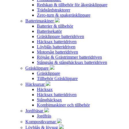
Redskap & tillbehör för åkgräsklippare
Trädgårdstraktorer
Zero-turn & spakgräsklippare
Batterimaskiner
Batterier & tillbehör
Batterisekatör
Gräsklippare batteridriven
Häcksax batteridriven
Lövblås batteridriven
Motorsåg batteridriven
Röjsåg & Grästrimmer batteridriven
Stångsåg & stånghäcksax batteridriven
Gräsklippare
Gräsklippare
Tillbehör Gräsklippare
Häcksaxar
Häcksax
Häcksax batteridriven
Stånghäcksax
Kombimaskiner och tillbehör
Jordfräsar
Jordfräs
Kompostkvarnar
Lövblås & lövsug