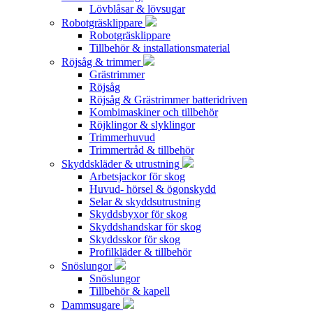
Lövblåsar & lövsugar
Robotgräsklippare
Robotgräsklippare
Tillbehör & installationsmaterial
Röjsåg & trimmer
Grästrimmer
Röjsåg
Röjsåg & Grästrimmer batteridriven
Kombimaskiner och tillbehör
Röjklingor & slyklingor
Trimmerhuvud
Trimmertråd & tillbehör
Skyddskläder & utrustning
Arbetsjackor för skog
Huvud- hörsel & ögonskydd
Selar & skyddsutrustning
Skyddsbyxor för skog
Skyddshandskar för skog
Skyddsskor för skog
Profilkläder & tillbehör
Snöslungor
Snöslungor
Tillbehör & kapell
Dammsugare