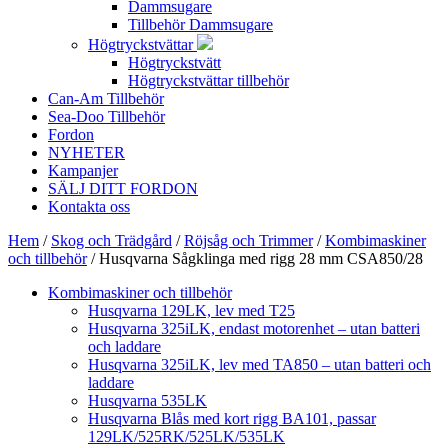
Dammsugare
Tillbehör Dammsugare
Högtryckstvättar
Högtryckstvätt
Högtryckstvättar tillbehör
Can-Am Tillbehör
Sea-Doo Tillbehör
Fordon
NYHETER
Kampanjer
SÄLJ DITT FORDON
Kontakta oss
Hem
/
Skog och Trädgård
/
Röjsåg och Trimmer
/
Kombimaskiner
och tillbehör
/ Husqvarna Sågklinga med rigg 28 mm CSA850/28
Kombimaskiner och tillbehör
Husqvarna 129LK, lev med T25
Husqvarna 325iLK, endast motorenhet – utan batteri
och laddare
Husqvarna 325iLK, lev med TA850 – utan batteri och
laddare
Husqvarna 535LK
Husqvarna Blås med kort rigg BA101, passar
129LK/525RK/525LK/535LK