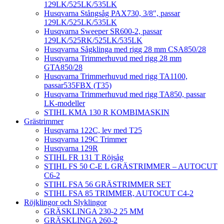
129LK/525LK/535LK
Husqvarna Stångsåg PAX730, 3/8″, passar
129LK/525LK/535LK
Husqvarna Sweeper SR600-2, passar
129LK/525RK/525LK/535LK
Husqvarna Sågklinga med rigg 28 mm CSA850/28
Husqvarna Trimmerhuvud med rigg 28 mm
GTA850/28
Husqvarna Trimmerhuvud med rigg TA1100,
passar535FBX (T35)
Husqvarna Trimmerhuvud med rigg TA850, passar
LK-modeller
STIHL KMA 130 R KOMBIMASKIN
Grästrimmer
Husqvarna 122C, lev med T25
Husqvarna 129C Trimmer
Husqvarna 129R
STIHL FR 131 T Röjsåg
STIHL FS 50 C-E L GRÄSTRIMMER – AUTOCUT
C6-2
STIHL FSA 56 GRÄSTRIMMER SET
STIHL FSA 85 TRIMMER, AUTOCUT C4-2
Röjklingor och Slyklingor
GRÄSKLINGA 230-2 25 MM
GRÄSKLINGA 260-2