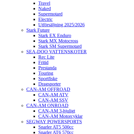
Travel
Naked
Supermotard
Electric
Utförsäljning 2025/2026
Stark Future
Stark EX Enduro
Stark MX Motocross
Stark SM Supermotard
SEA-DOO VATTENSKOTER
Rec Lite
Fritid
Prestanda
Touring
Sportfiske
Dragsporter
CAN-AM OFFROAD
CAN-AM ATV
CAN-AM SSV
CAN-AM ONROAD
CAN-AM 3-hjuligt
CAN-AM Motorcyklar
SEGWAY POWERSPORTS
Snarler AT5 500cc
Snarler AT6 570cc