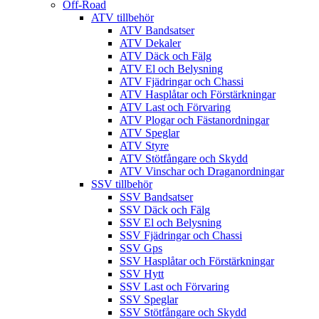
Off-Road
ATV tillbehör
ATV Bandsatser
ATV Dekaler
ATV Däck och Fälg
ATV El och Belysning
ATV Fjädringar och Chassi
ATV Hasplåtar och Förstärkningar
ATV Last och Förvaring
ATV Plogar och Fästanordningar
ATV Speglar
ATV Styre
ATV Stötfångare och Skydd
ATV Vinschar och Draganordningar
SSV tillbehör
SSV Bandsatser
SSV Däck och Fälg
SSV El och Belysning
SSV Fjädringar och Chassi
SSV Gps
SSV Hasplåtar och Förstärkningar
SSV Hytt
SSV Last och Förvaring
SSV Speglar
SSV Stötfångare och Skydd