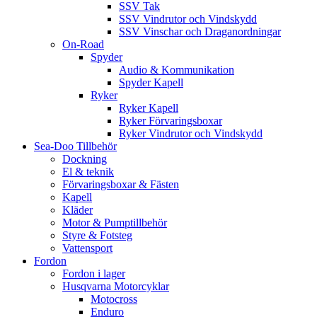
SSV Tak
SSV Vindrutor och Vindskydd
SSV Vinschar och Draganordningar
On-Road
Spyder
Audio & Kommunikation
Spyder Kapell
Ryker
Ryker Kapell
Ryker Förvaringsboxar
Ryker Vindrutor och Vindskydd
Sea-Doo Tillbehör
Dockning
El & teknik
Förvaringsboxar & Fästen
Kapell
Kläder
Motor & Pumptillbehör
Styre & Fotsteg
Vattensport
Fordon
Fordon i lager
Husqvarna Motorcyklar
Motocross
Enduro