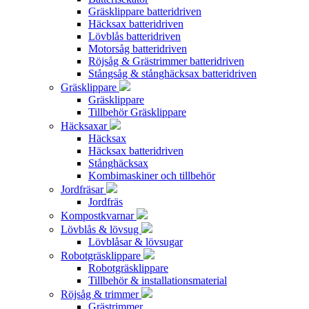
Gräsklippare batteridriven
Häcksax batteridriven
Lövblås batteridriven
Motorsåg batteridriven
Röjsåg & Grästrimmer batteridriven
Stångsåg & stånghäcksax batteridriven
Gräsklippare
Gräsklippare
Tillbehör Gräsklippare
Häcksaxar
Häcksax
Häcksax batteridriven
Stånghäcksax
Kombimaskiner och tillbehör
Jordfräsar
Jordfräs
Kompostkvarnar
Lövblås & lövsug
Lövblåsar & lövsugar
Robotgräsklippare
Robotgräsklippare
Tillbehör & installationsmaterial
Röjsåg & trimmer
Grästrimmer