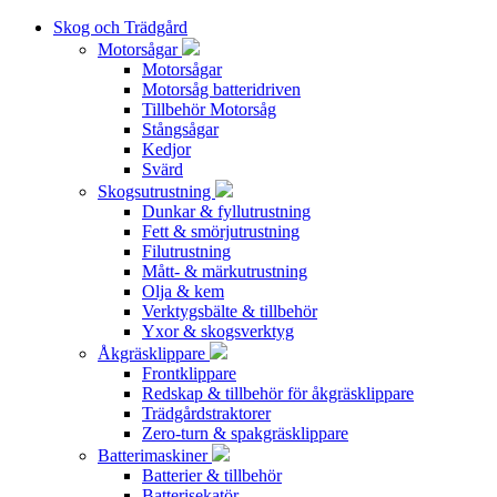
Skog och Trädgård
Motorsågar
Motorsågar
Motorsåg batteridriven
Tillbehör Motorsåg
Stångsågar
Kedjor
Svärd
Skogsutrustning
Dunkar & fyllutrustning
Fett & smörjutrustning
Filutrustning
Mått- & märkutrustning
Olja & kem
Verktygsbälte & tillbehör
Yxor & skogsverktyg
Åkgräsklippare
Frontklippare
Redskap & tillbehör för åkgräsklippare
Trädgårdstraktorer
Zero-turn & spakgräsklippare
Batterimaskiner
Batterier & tillbehör
Batterisekatör