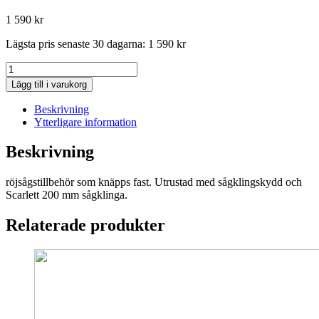
1 590
kr
Lägsta pris senaste 30 dagarna:
1 590
kr
Husqvarna
Sågklinga
Lägg till i varukorg
med
rigg
Beskrivning
28
Ytterligare information
mm
CSA850/28
Beskrivning
mängd
röjsågstillbehör som knäpps fast. Utrustad med sågklingskydd och
Scarlett 200 mm sågklinga.
Relaterade produkter