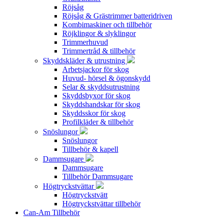
Röjsåg
Röjsåg & Grästrimmer batteridriven
Kombimaskiner och tillbehör
Röjklingor & slyklingor
Trimmerhuvud
Trimmertråd & tillbehör
Skyddskläder & utrustning
Arbetsjackor för skog
Huvud- hörsel & ögonskydd
Selar & skyddsutrustning
Skyddsbyxor för skog
Skyddshandskar för skog
Skyddsskor för skog
Profilkläder & tillbehör
Snöslungor
Snöslungor
Tillbehör & kapell
Dammsugare
Dammsugare
Tillbehör Dammsugare
Högtryckstvättar
Högtryckstvätt
Högtryckstvättar tillbehör
Can-Am Tillbehör