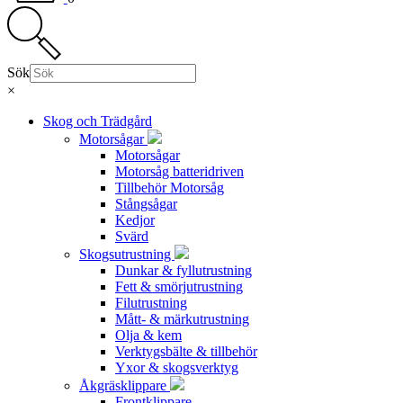
Sök
×
Skog och Trädgård
Motorsågar
Motorsågar
Motorsåg batteridriven
Tillbehör Motorsåg
Stångsågar
Kedjor
Svärd
Skogsutrustning
Dunkar & fyllutrustning
Fett & smörjutrustning
Filutrustning
Mått- & märkutrustning
Olja & kem
Verktygsbälte & tillbehör
Yxor & skogsverktyg
Åkgräsklippare
Frontklippare