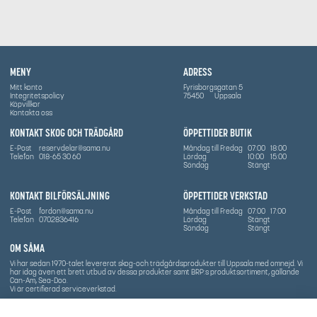
MENY
ADRESS
Mitt konto
Fyrisborgsgatan 5
Integritetspolicy
75450
Uppsala
Köpvillkor
Kontakta oss
KONTAKT SKOG OCH TRÄDGÅRD
ÖPPETTIDER BUTIK
E-Post
reservdelar@sama.nu
Måndag till Fredag
07:00
18:00
Telefon
018-65 30 60
Lördag
10:00
15:00
Söndag
Stängt
KONTAKT BILFÖRSÄLJNING
ÖPPETTIDER VERKSTAD
E-Post
fordon@sama.nu
Måndag till Fredag
07:00
17:00
Telefon
0702836416
Lördag
Stängt
Söndag
Stängt
OM SÅMA
Vi har sedan 1970-talet levererat skog-och trädgårdsprodukter till Uppsala med omnejd. Vi
har idag även ett brett utbud av dessa produkter samt BRP:s produktsortiment, gällande
Can-Am, Sea-Doo.
Vi är certifierad serviceverkstad.
SOCIALT