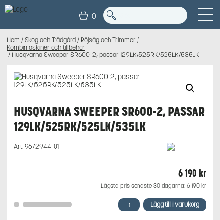
0
Hem
/
Skog och Trädgård
/
Röjsåg och Trimmer
/
Kombimaskiner och tillbehör
/ Husqvarna Sweeper SR600-2, passar 129LK/525RK/525LK/535LK
HUSQVARNA SWEEPER SR600-2, PASSAR
129LK/525RK/525LK/535LK
Art:
9672944-01
6 190
kr
Lägsta pris senaste 30 dagarna:
6 190
kr
Husqvarna
Lägg till i varukorg
Sweeper