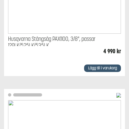
Husqvarna Stångsåg PAX1100, 3/8", passar
129LK/525LK/535LK
4 990
kr
Lägg till i varukorg