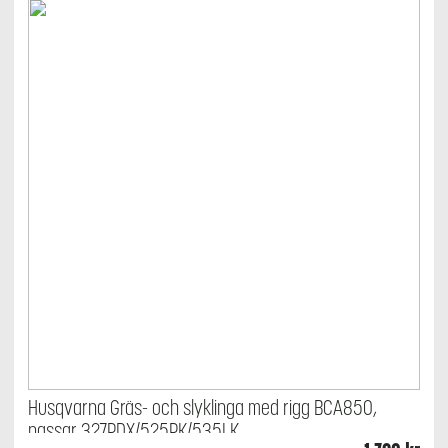
Husqvarna Gräs- och slyklinga med rigg BCA850,
passar 327RDX/525RK/535LK