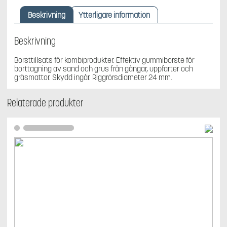
SR600-
2,
Beskrivning
Ytterligare information
passar
129LK/525RK/525LK/535LK
mängd
Beskrivning
Borsttillsats för kombiprodukter. Effektiv gummiborste för
borttagning av sand och grus från gångar, uppfarter och
gräsmattor. Skydd ingår. Riggrörsdiameter 24 mm.
Relaterade produkter