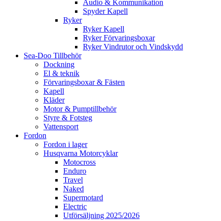
Audio & Kommunikation
Spyder Kapell
Ryker
Ryker Kapell
Ryker Förvaringsboxar
Ryker Vindrutor och Vindskydd
Sea-Doo Tillbehör
Dockning
El & teknik
Förvaringsboxar & Fästen
Kapell
Kläder
Motor & Pumptillbehör
Styre & Fotsteg
Vattensport
Fordon
Fordon i lager
Husqvarna Motorcyklar
Motocross
Enduro
Travel
Naked
Supermotard
Electric
Utförsäljning 2025/2026