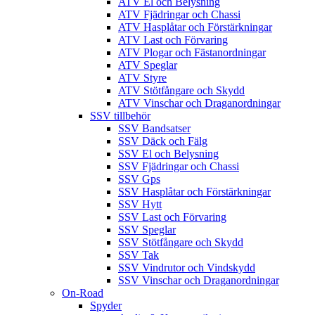
ATV El och Belysning
ATV Fjädringar och Chassi
ATV Hasplåtar och Förstärkningar
ATV Last och Förvaring
ATV Plogar och Fästanordningar
ATV Speglar
ATV Styre
ATV Stötfångare och Skydd
ATV Vinschar och Draganordningar
SSV tillbehör
SSV Bandsatser
SSV Däck och Fälg
SSV El och Belysning
SSV Fjädringar och Chassi
SSV Gps
SSV Hasplåtar och Förstärkningar
SSV Hytt
SSV Last och Förvaring
SSV Speglar
SSV Stötfångare och Skydd
SSV Tak
SSV Vindrutor och Vindskydd
SSV Vinschar och Draganordningar
On-Road
Spyder