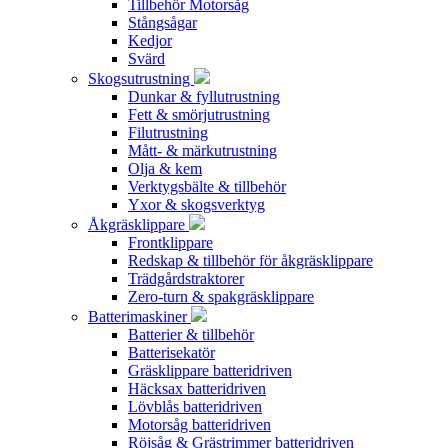
Tillbehör Motorsåg
Stångsågar
Kedjor
Svärd
Skogsutrustning
Dunkar & fyllutrustning
Fett & smörjutrustning
Filutrustning
Mått- & märkutrustning
Olja & kem
Verktygsbälte & tillbehör
Yxor & skogsverktyg
Åkgräsklippare
Frontklippare
Redskap & tillbehör för åkgräsklippare
Trädgårdstraktorer
Zero-turn & spakgräsklippare
Batterimaskiner
Batterier & tillbehör
Batterisekatör
Gräsklippare batteridriven
Häcksax batteridriven
Lövblås batteridriven
Motorsåg batteridriven
Röjsåg & Grästrimmer batteridriven