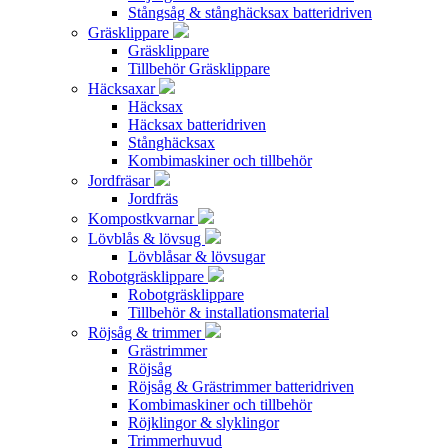
Stångsåg & stånghäcksax batteridriven
Gräsklippare
Gräsklippare
Tillbehör Gräsklippare
Häcksaxar
Häcksax
Häcksax batteridriven
Stånghäcksax
Kombimaskiner och tillbehör
Jordfräsar
Jordfräs
Kompostkvarnar
Lövblås & lövsug
Lövblåsar & lövsugar
Robotgräsklippare
Robotgräsklippare
Tillbehör & installationsmaterial
Röjsåg & trimmer
Grästrimmer
Röjsåg
Röjsåg & Grästrimmer batteridriven
Kombimaskiner och tillbehör
Röjklingor & slyklingor
Trimmerhuvud