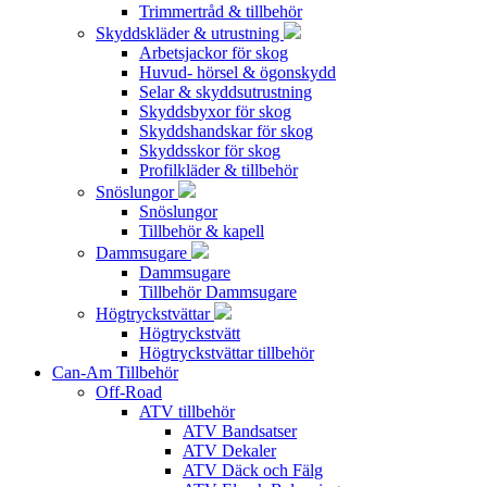
Trimmertråd & tillbehör
Skyddskläder & utrustning
Arbetsjackor för skog
Huvud- hörsel & ögonskydd
Selar & skyddsutrustning
Skyddsbyxor för skog
Skyddshandskar för skog
Skyddsskor för skog
Profilkläder & tillbehör
Snöslungor
Snöslungor
Tillbehör & kapell
Dammsugare
Dammsugare
Tillbehör Dammsugare
Högtryckstvättar
Högtryckstvätt
Högtryckstvättar tillbehör
Can-Am Tillbehör
Off-Road
ATV tillbehör
ATV Bandsatser
ATV Dekaler
ATV Däck och Fälg